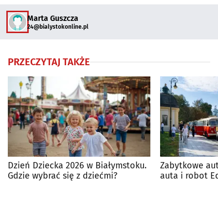
Marta Guszcza
24@bialystokonline.pl
PRZECZYTAJ TAKŻE
Dzień Dziecka 2026 w Białymstoku.
Zabytkowe aut
Gdzie wybrać się z dziećmi?
auta i robot E
PKS już w sob