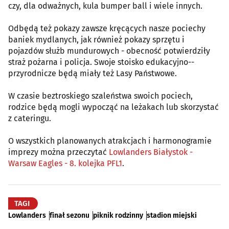
czy, dla odważnych, kula bumper ball i wiele innych.
Odbędą też pokazy zawsze kręcących nasze pociechy
baniek mydlanych, jak również pokazy sprzętu i
pojazdów służb mundurowych - obecność potwierdziły
straż pożarna i policja. Swoje stoisko edukacyjno--
przyrodnicze będą miały też Lasy Państwowe.
W czasie beztroskiego szaleństwa swoich pociech,
rodzice będą mogli wypocząć na leżakach lub skorzystać
z cateringu.
O wszystkich planowanych atrakcjach i harmonogramie
imprezy można przeczytać
Lowlanders Białystok -
Warsaw Eagles - 8. kolejka PFL1
.
TAGI
Lowlanders
finał sezonu
piknik rodzinny
stadion miejski