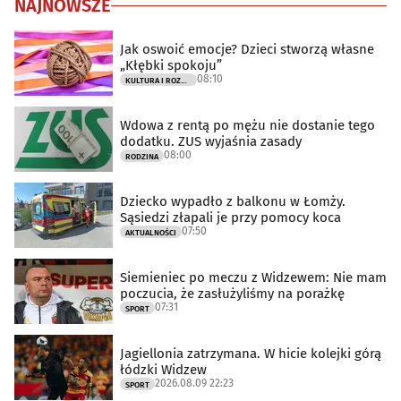
NAJNOWSZE
Jak oswoić emocje? Dzieci stworzą własne
„Kłębki spokoju”
08:10
KULTURA I ROZRYWKA
Wdowa z rentą po mężu nie dostanie tego
dodatku. ZUS wyjaśnia zasady
08:00
RODZINA
Dziecko wypadło z balkonu w Łomży.
Sąsiedzi złapali je przy pomocy koca
07:50
AKTUALNOŚCI
Siemieniec po meczu z Widzewem: Nie mam
poczucia, że zasłużyliśmy na porażkę
07:31
SPORT
Jagiellonia zatrzymana. W hicie kolejki górą
łódzki Widzew
2026.08.09 22:23
SPORT