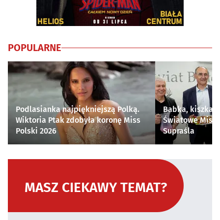
POPULARNE
Podlasianka najpiękniejszą Polką.
Babka, kiszka i
Wiktoria Ptak zdobyła koronę Miss
Światowe Mistr
Polski 2026
Supraśla
MASZ CIEKAWY TEMAT?