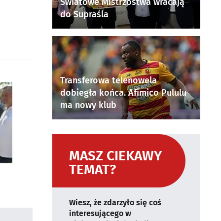
Światowe Mistrzostwa wracają
do Supraśla
Transferowa telenowela
dobiegła końca. Afimico Pululu
ma nowy klub
MASZ CIEKAWY
TEMAT?
Wiesz, że zdarzyło się coś
interesującego w