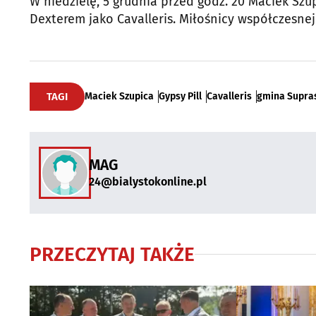
W niedzielę, 5 grudnia przed godz. 20 Maciek Sz
Dexterem jako Cavalleris. Miłośnicy współczesnej
TAGI
Maciek Szupica
Gypsy Pill
Cavalleris
gmina Supra
MAG
24@bialystokonline.pl
PRZECZYTAJ TAKŻE