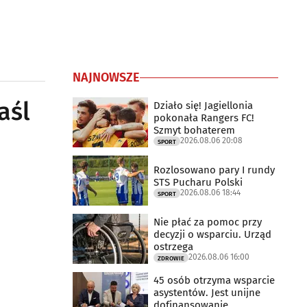
NAJNOWSZE
aśl
Działo się! Jagiellonia
pokonała Rangers FC!
Szmyt bohaterem
2026.08.06 20:08
SPORT
Rozlosowano pary I rundy
STS Pucharu Polski
2026.08.06 18:44
SPORT
Nie płać za pomoc przy
decyzji o wsparciu. Urząd
ostrzega
2026.08.06 16:00
ZDROWIE
45 osób otrzyma wsparcie
asystentów. Jest unijne
dofinansowanie