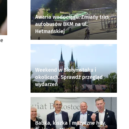
Awaria wodociągu. Zmiany tras
autobusów BKM na ul.
Hetmańskiej
ze
Weekend w Białymstoku i
okolicach. Sprawdź przegląd
wydarzeń
Babka, kiszka i muzyczne hity.