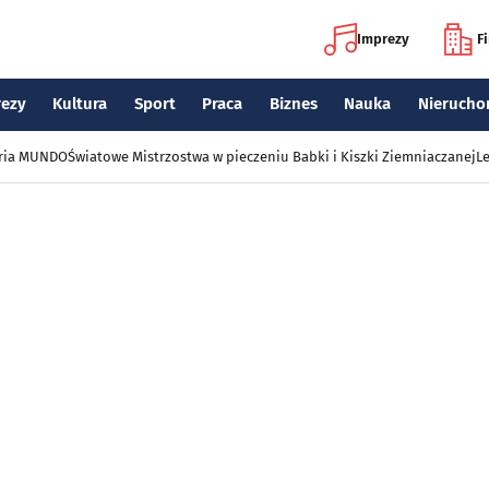
Imprezy
F
rezy
Kultura
Sport
Praca
Biznes
Nauka
Nierucho
eria MUNDO
Światowe Mistrzostwa w pieczeniu Babki i Kiszki Ziemniaczanej
Le