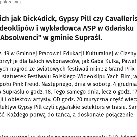
spółczesnej
h jak Dick4dick, Gypsy Pill czy Cavalleris
ideoklipów i wykładowca ASP w Gdańsku
Absolwenci" w gminie Supraśl.
dz. 19 w Gminnej Pracowni Edukacji Kulturalnej w Ciasn
rzył je dla takich wykonawców, jak Gaba Kulka, Paweł
nych nagród ze światowych festiwali m.in.: z Grand Prix
a statuetek Festiwalu Polskiego Wideoklipu Yach Film, 
espołu Pink Freud. Następnego, dnia w sobotę, 4 grudnia
 Supraślu o godz. 18. Tego samego dnia, lecz o godz. 1
ji i obiektów artysty. OD godz. 20 muzyczna część wiec
tyw Gypsy Pill czyli cygańskie selektors w trasie. Sa
ność. Każdego porwą do tańca, a doskonałe połączenie