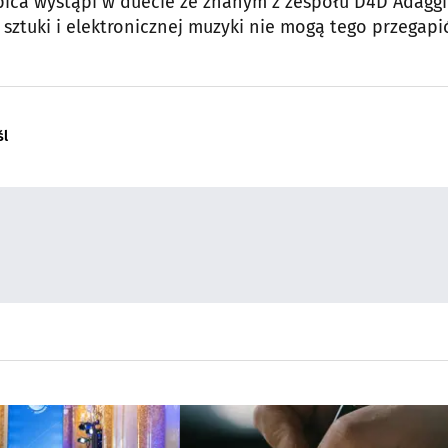
upica wystąpi w duecie ze znanym z zespołu D4D Adagg
 sztuki i elektronicznej muzyki nie mogą tego przegapić
śl