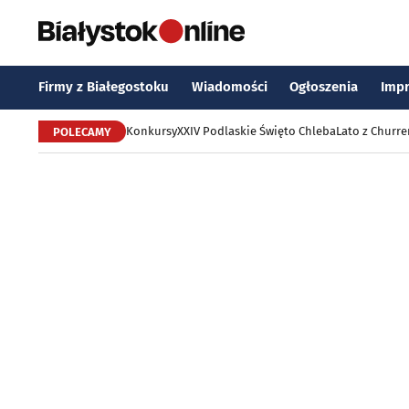
Firmy z Białegostoku
Wiadomości
Ogłoszenia
Imp
Konkursy
XXIV Podlaskie Święto Chleba
Lato z Churr
POLECAMY