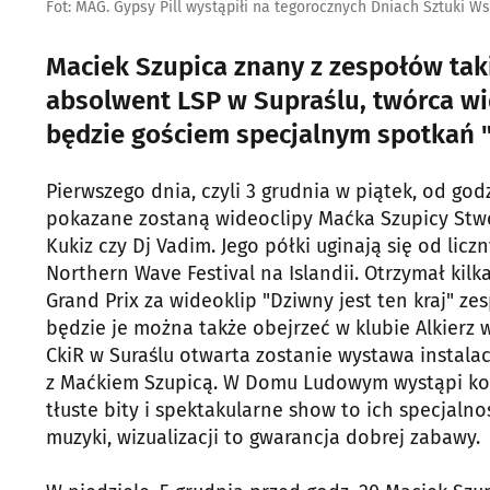
Fot: MAG. Gypsy Pill wystąpiłi na tegorocznych Dniach Sztuki W
Maciek Szupica znany z zespołów takic
absolwent LSP w Supraślu, twórca w
będzie gościem specjalnym spotkań "
Pierwszego dnia, czyli 3 grudnia w piątek, od go
pokazane zostaną wideoclipy Maćka Szupicy Stwo
Kukiz czy Dj Vadim. Jego półki uginają się od licz
Northern Wave Festival na Islandii. Otrzymał kilk
Grand Prix za wideoklip "Dziwny jest ten kraj" z
będzie je można także obejrzeć w klubie Alkierz w
CkiR w Suraślu otwarta zostanie wystawa instalac
z Maćkiem Szupicą. W Domu Ludowym wystąpi kolek
tłuste bity i spektakularne show to ich specjal
muzyki, wizualizacji to gwarancja dobrej zabawy.