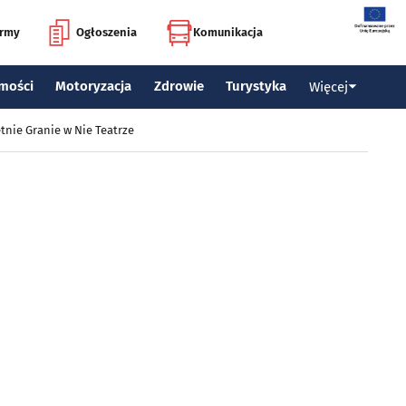
irmy
Ogłoszenia
Komunikacja
mości
Motoryzacja
Zdrowie
Turystyka
Więcej
tnie Granie w Nie Teatrze