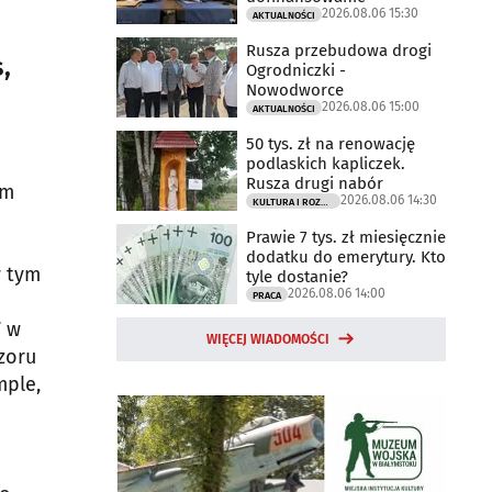
2026.08.06 15:30
AKTUALNOŚCI
Rusza przebudowa drogi
,
Ogrodniczki -
Nowodworce
2026.08.06 15:00
AKTUALNOŚCI
50 tys. zł na renowację
podlaskich kapliczek.
Rusza drugi nabór
ym
2026.08.06 14:30
KULTURA I ROZRYWKA
Prawie 7 tys. zł miesięcznie
dodatku do emerytury. Kto
w tym
tyle dostanie?
2026.08.06 14:00
PRACA
7 w
WIĘCEJ WIADOMOŚCI
zoru
mple,