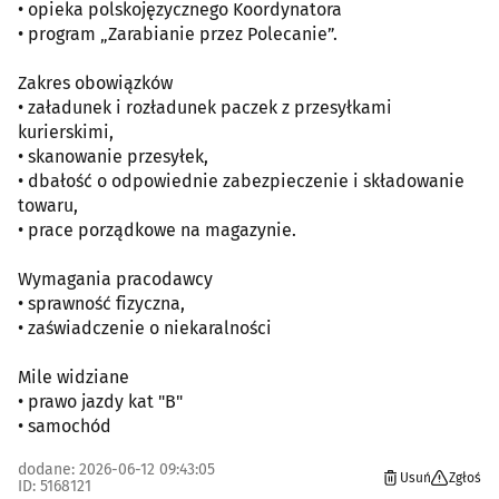
• opieka polskojęzycznego Koordynatora
• program „Zarabianie przez Polecanie”.
Zakres obowiązków
• załadunek i rozładunek paczek z przesyłkami
kurierskimi,
• skanowanie przesyłek,
• dbałość o odpowiednie zabezpieczenie i składowanie
towaru,
• prace porządkowe na magazynie.
Wymagania pracodawcy
• sprawność fizyczna,
• zaświadczenie o niekaralności
Mile widziane
• prawo jazdy kat "B"
• samochód
dodane: 2026-06-12 09:43:05
Usuń
Zgłoś
ID: 5168121