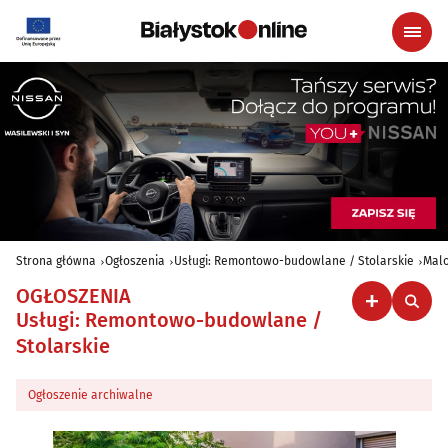
Strona główna
Ogłoszenia
Usługi: Remontowo-budowlane / Stolarskie
Malo
OGŁOSZENIA
Usługi: Remontowo-budowlane /
Stolarskie
Ogłoszenie archiwalne