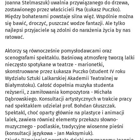
Joanna Stelmaszuk) uwalnia przywiązanego do drzewa,
zostawionego przez właścicieli Psa (Łukasz Puczko).
Między bohaterami powstaje silna więź. Wspólnie można
się bawić, droczyć, puszczać wodze fantazji. Ale tylko
najlepsi przyjaciele są zdolni do narażenia życia by nas
ratować.
Aktorzy są równocześnie pomysłodawcami oraz
scenografami spektaklu. Baśniową atmosferę tworzą lalki
nieczęsto spotykane w teatrze - marionetki,
skonstruowane przez Łukasza Puczko (student IV roku
Wydziału Sztuki Lalkarskiej Akademii Teatralnej w
Białymstoku). Całość dopełnia muzyka studenta
reżyserii, z zamiłowania kompozytora - Michała
Dąbrowskiego. Konsultacji artystycznych w trakcie pracy
nad spektaklem udzielał prof. Bohdan Głuszczak.
Spektakl, choć oparty głównie na plastyce i animacji
lalek, zawiera również elementy przekazu słowno-
muzycznego - podlaskie, tradycyjne wiosenne pieśni
(konsultacji językowa - Jan Maksymiuk).