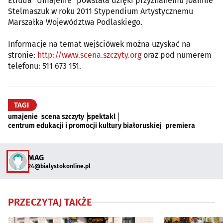
Etiuda "Umajenie" powstała dzięki przyznanemu Joannie
Stelmaszuk w roku 2011 Stypendium Artystycznemu
Marszałka Województwa Podlaskiego.
Informacje na temat wejściówek można uzyskać na
stronie:
http://www.scena.szczyty.org
oraz pod numerem
telefonu: 511 673 151.
TAGI
umajenie
scena szczyty
spektakl
centrum edukacji i promocji kultury białoruskiej
premiera
MAG
24@bialystokonline.pl
PRZECZYTAJ TAKŻE