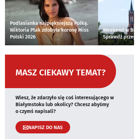
Podlasianka najpiękniejszą Polką.
Wiktoria Ptak zdobyła koronę Miss
Weekend w Biał
Polski 2026
Sprawdź przegl
MASZ CIEKAWY TEMAT?
Wiesz, że zdarzyło się coś interesującego w
Białymstoku lub okolicy? Chcesz abyśmy
o czymś napisali?
NAPISZ DO NAS