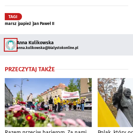
TAGI
marsz
papież
Jan Paweł II
Anna Kulikowska
anna.kulikowska@bialystokonline.pl
PRZECZYTAJ TAKŻE
Razem przeciw barierom. Za nami
Polak, który od