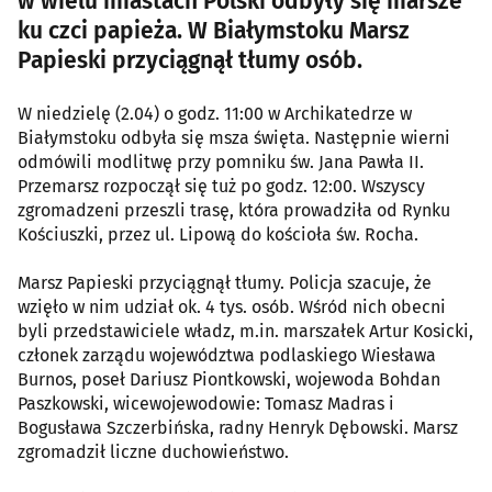
w wielu miastach Polski odbyły się marsze
ku czci papieża. W Białymstoku Marsz
Papieski przyciągnął tłumy osób.
W niedzielę (2.04) o godz. 11:00 w Archikatedrze w
Białymstoku odbyła się msza święta. Następnie wierni
odmówili modlitwę przy pomniku św. Jana Pawła II.
Przemarsz rozpoczął się tuż po godz. 12:00. Wszyscy
zgromadzeni przeszli trasę, która prowadziła od Rynku
Kościuszki, przez ul. Lipową do kościoła św. Rocha.
Marsz Papieski przyciągnął tłumy. Policja szacuje, że
wzięło w nim udział ok. 4 tys. osób. Wśród nich obecni
byli przedstawiciele władz, m.in. marszałek Artur Kosicki,
członek zarządu województwa podlaskiego Wiesława
Burnos, poseł Dariusz Piontkowski, wojewoda Bohdan
Paszkowski, wicewojewodowie: Tomasz Madras i
Bogusława Szczerbińska, radny Henryk Dębowski. Marsz
zgromadził liczne duchowieństwo.