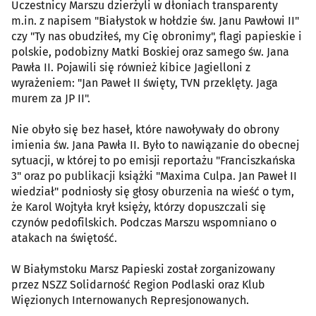
Uczestnicy Marszu dzierżyli w dłoniach transparenty
m.in. z napisem "Białystok w hołdzie św. Janu Pawłowi II"
czy "Ty nas obudziłeś, my Cię obronimy", flagi papieskie i
polskie, podobizny Matki Boskiej oraz samego św. Jana
Pawła II. Pojawili się również kibice Jagielloni z
wyrażeniem: "Jan Paweł II święty, TVN przeklęty. Jaga
murem za JP II".
Nie obyło się bez haseł, które nawoływały do obrony
imienia św. Jana Pawła II. Było to nawiązanie do obecnej
sytuacji, w której to po emisji reportażu "Franciszkańska
3" oraz po publikacji książki "Maxima Culpa. Jan Paweł II
wiedział" podniosły się głosy oburzenia na wieść o tym,
że Karol Wojtyła krył księży, którzy dopuszczali się
czynów pedofilskich. Podczas Marszu wspomniano o
atakach na świętość.
W Białymstoku Marsz Papieski został zorganizowany
przez NSZZ Solidarność Region Podlaski oraz Klub
Więzionych Internowanych Represjonowanych.