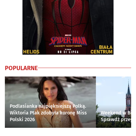
POPULARNE
Podlasianka najpiękniejszą Polką.
Wiktoria Ptak zdobyła koronę Miss
Weekend w Biał
Polski 2026
Sprawdź przegl