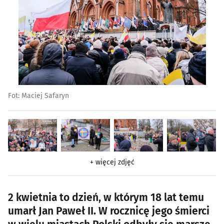
Fot: Maciej Safaryn
+ więcej zdjęć
2 kwietnia to dzień, w którym 18 lat temu
umarł Jan Paweł II. W rocznicę jego śmierci