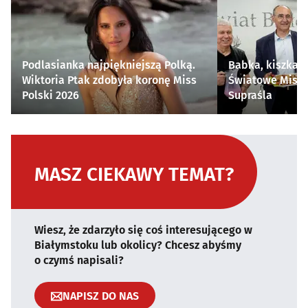
Podlasianka najpiękniejszą Polką.
Babka, kiszka i
Wiktoria Ptak zdobyła koronę Miss
Światowe Mistr
Polski 2026
Supraśla
MASZ CIEKAWY TEMAT?
Wiesz, że zdarzyło się coś interesującego w
Białymstoku lub okolicy? Chcesz abyśmy
o czymś napisali?
NAPISZ DO NAS