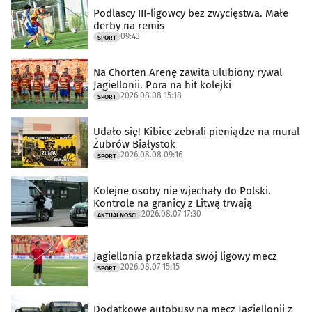
Podlascy III-ligowcy bez zwycięstwa. Małe
derby na remis
09:43
SPORT
Na Chorten Arenę zawita ulubiony rywal
Jagiellonii. Pora na hit kolejki
2026.08.08 15:18
SPORT
Udało się! Kibice zebrali pieniądze na mural
Żubrów Białystok
2026.08.08 09:16
SPORT
Kolejne osoby nie wjechały do Polski.
Kontrole na granicy z Litwą trwają
2026.08.07 17:30
AKTUALNOŚCI
Jagiellonia przekłada swój ligowy mecz
2026.08.07 15:15
SPORT
Dodatkowe autobusy na mecz Jagiellonii z