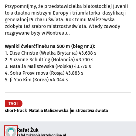
Przypomnijmy, że przedstawicielka białostockiej Juvenii
to aktualna mistrzyni Europy i triumfatorka klasyfikacji
generalnej Pucharu Świata. Rok temu Maliszewska
zdobyła też srebro mistrzostw świata. Wtedy zawody
rozgrywane były w Montrealu.
Wyniki ćwierćfinału na 500 m (bieg nr 3):
1. Elise Christie (Wielka Brytania) 43.638 s
2. Suzanne Schulting (Holandia) 43.700 s
3. Natalia Maliszewska (Polska) 43.776 s
4. Sofia Prosvirnova (Rosja) 43.883 s
5. Ji Yoo Kim (Korea) 44.044 s
TAGI
short-track
Natalia Maliszewska
mistrzostwa świata
Rafał Żuk
rafal.zuk@bialystokonline.pl