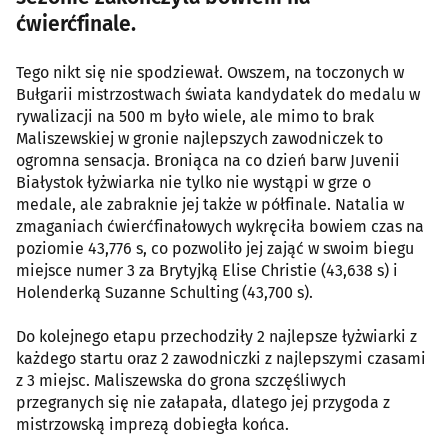
ćwierćfinale.
Tego nikt się nie spodziewał. Owszem, na toczonych w
Bułgarii mistrzostwach świata kandydatek do medalu w
rywalizacji na 500 m było wiele, ale mimo to brak
Maliszewskiej w gronie najlepszych zawodniczek to
ogromna sensacja. Broniąca na co dzień barw Juvenii
Białystok łyżwiarka nie tylko nie wystąpi w grze o
medale, ale zabraknie jej także w półfinale. Natalia w
zmaganiach ćwierćfinałowych wykręciła bowiem czas na
poziomie 43,776 s, co pozwoliło jej zająć w swoim biegu
miejsce numer 3 za Brytyjką Elise Christie (43,638 s) i
Holenderką Suzanne Schulting (43,700 s).
Do kolejnego etapu przechodziły 2 najlepsze łyżwiarki z
każdego startu oraz 2 zawodniczki z najlepszymi czasami
z 3 miejsc. Maliszewska do grona szczęśliwych
przegranych się nie załapała, dlatego jej przygoda z
mistrzowską imprezą dobiegła końca.