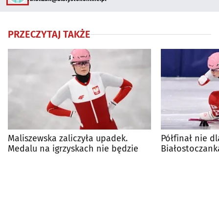
PRZECZYTAJ TAKŻE
Maliszewska zaliczyła upadek.
Półfinał nie dl
Medalu na igrzyskach nie będzie
Białostoczank
igrzyskach