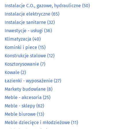
Instalacje C.O., gazowe, hydrauliczne
(50)
Hutnicze wyroby
(5)
Instalacje elektryczne
(65)
Instalacje C.O., gazowe, hydrauliczne
(50)
Instalacje sanitarne
(32)
Inwestycje - usługi
(36)
Instalacje elektryczne
(65)
Klimatyzacja
(40)
Kominki i piece
(15)
Instalacje sanitarne
(32)
Konstrukcje stalowe
(12)
Kosztorysowanie
(7)
Inwestycje - usługi
(36)
Kowale
(2)
Klimatyzacja
(40)
Łazienki - wyposażenie
(27)
Markety budowlane
(8)
Kominki i piece
(15)
Meble - akcesoria
(25)
Meble - sklepy
(62)
Konstrukcje stalowe
(12)
Meble biurowe
(13)
Meble dziecięce i młodzieżowe
(11)
Kosztorysowanie
(7)