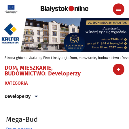
Strona główna
Katalog Firm i Instytucji
Dom, mieszkanie, budownictwo
Deve
DOM, MIESZKANIE,
BUDOWNICTWO
:
Developerzy
KATEGORIA
Developerzy
Agencje nieruchomości
(79)
Mega-Bud
Antyki
(5)