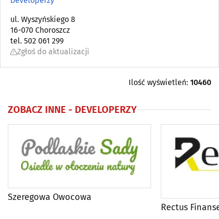
Developerzy
Architektura, architektura wnętrz
ul. Wyszyńskiego 8
(83)
16-070 Choroszcz
tel. 502 061 299
Biura projektów
(84)
Zgłoś do aktualizacji
Blacharstwo i dekarstwo
(17)
Ilość wyświetleń:
10460
Bramy, ogrodzenia
(36)
ZOBACZ INNE -
DEVELOPERZY
Brukarstwo, bruk
(26)
Budowlane maszyny, narzędzia, sprzęt
(54)
Budowlane materiały
(101)
Budowlane przedsiębiorstwa
(118)
Szeregowa Owocowa
Rectus Finans
Centralne odkurzacze
(3)