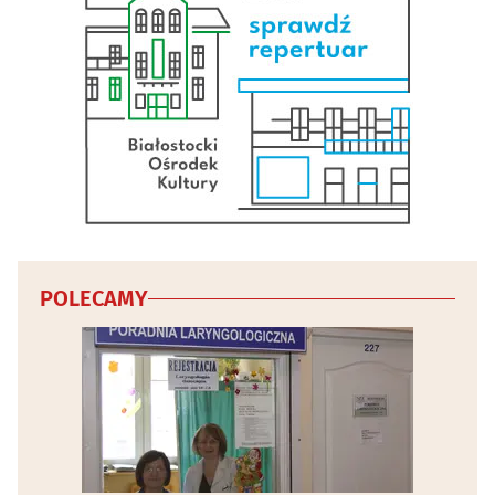
Wentylacja
(28)
Wodociągowe i kanalizacyjne przedsiębiorstwa
(12)
Wykończenia, usługi remontowe
(58)
Wyposażenie wnętrz
(51)
Zabezpieczenia i alarmy
(29)
POLECAMY
Zabudowa balkonów
(8)
Żaluzje, rolety, markizy
(36)
Żaluzje, rolety, markizy - producenci
(9)