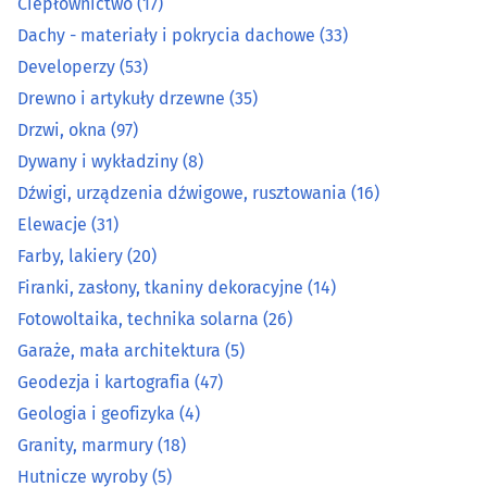
Ciepłownictwo
(17)
Dźwigi, urządzenia dźwigowe, rusztowania
(16)
Dachy - materiały i pokrycia dachowe
(33)
Developerzy
(53)
Elewacje
(31)
Drewno i artykuły drzewne
(35)
Farby, lakiery
(20)
Drzwi, okna
(97)
Dywany i wykładziny
(8)
Firanki, zasłony, tkaniny dekoracyjne
(14)
Dźwigi, urządzenia dźwigowe, rusztowania
(16)
Elewacje
(31)
Fotowoltaika, technika solarna
(26)
Farby, lakiery
(20)
Firanki, zasłony, tkaniny dekoracyjne
(14)
Garaże, mała architektura
(5)
Fotowoltaika, technika solarna
(26)
Geodezja i kartografia
(47)
Garaże, mała architektura
(5)
Geodezja i kartografia
(47)
Geologia i geofizyka
(4)
Geologia i geofizyka
(4)
Granity, marmury
(18)
Granity, marmury
(18)
Hutnicze wyroby
(5)