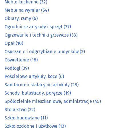
Meble kuchenne
(32)
Kowale
(2)
Meble na wymiar
(54)
Obrazy, ramy
(6)
Łazienki - wyposażenie
(27)
Ogrodnicze artykuły i sprzęt
(37)
Ogrzewanie i techniki grzewcze
(33)
Markety budowlane
(8)
Opał
(10)
Osuszanie i odgrzybianie budynków
(3)
Meble - akcesoria
(25)
Oświetlenie
(18)
Meble - sklepy
(62)
Podłogi
(39)
Pościelowe artykuły, koce
(6)
Meble biurowe
(13)
Sanitarno-instalacyjne artykuły
(28)
Schody, balustrady, poręcze
(19)
Meble dziecięce i młodzieżowe
(11)
Spółdzielnie mieszkaniowe, administracje
(45)
Stolarstwo
(32)
Meble kuchenne
(32)
Szkło budowlane
(11)
Meble na wymiar
(54)
Szkło ozdobne i użytkowe
(13)