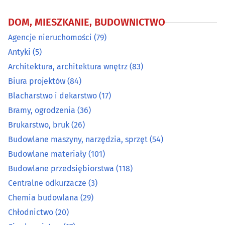
DOM, MIESZKANIE, BUDOWNICTWO
Chemia budowlana
(29)
Agencje nieruchomości
(79)
Chłodnictwo
(20)
Antyki
(5)
Architektura, architektura wnętrz
(83)
Ciepłownictwo
(17)
Biura projektów
(84)
Blacharstwo i dekarstwo
(17)
Dachy - materiały i pokrycia dachowe
(33)
Bramy, ogrodzenia
(36)
Brukarstwo, bruk
(26)
Developerzy
(53)
Budowlane maszyny, narzędzia, sprzęt
(54)
Drewno i artykuły drzewne
(35)
Budowlane materiały
(101)
Budowlane przedsiębiorstwa
(118)
Drzwi, okna
(97)
Centralne odkurzacze
(3)
Chemia budowlana
(29)
Dywany i wykładziny
(8)
Chłodnictwo
(20)