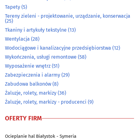
Tapety
(5)
Obrazy, ramy
(6)
Tereny zieleni - projektowanie, urządzanie, konserwacja
(25)
Ogrodnicze artykuły i sprzęt
(37)
Tkaniny i artykuły tekstylne
(13)
Wentylacja
(28)
Ogrzewanie i techniki grzewcze
(33)
Wodociągowe i kanalizacyjne przedsiębiorstwa
(12)
Wykończenia, usługi remontowe
(58)
Opał
(10)
Wyposażenie wnętrz
(51)
Zabezpieczenia i alarmy
(29)
Osuszanie i odgrzybianie budynków
(3)
Zabudowa balkonów
(8)
Oświetlenie
(18)
Żaluzje, rolety, markizy
(36)
Żaluzje, rolety, markizy - producenci
(9)
Podłogi
(39)
OFERTY FIRM
Pościelowe artykuły, koce
(6)
Ocieplanie hal Białystok - Symeria