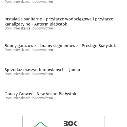
Sanitarno-instalacyjne artykuły
(28)
Dom, mieszkanie, budownictwo
Schody, balustrady, poręcze
(19)
Instalacje sanitarne - przyłącze wodociągowe i przyłącze
kanalizacyjne - Anterm Białystok
Dom, mieszkanie, budownictwo
Spółdzielnie mieszkaniowe, administracje
(45)
Stolarstwo
(32)
Bramy garażowe – bramy segmentowe - Prestige Białystok
Dom, mieszkanie, budownictwo
Szkło budowlane
(11)
Sprzedaż maszyn budowlanych – Jamar
Szkło ozdobne i użytkowe
(13)
Dom, mieszkanie, budownictwo
Tapety
(5)
Obrazy Canvas – New Vision Białystok
Dom, mieszkanie, budownictwo
Tereny zieleni - projektowanie, urządzanie, konserwacja
(25)
Tkaniny i artykuły tekstylne
(13)