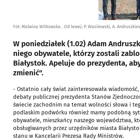
Fot: Malwina Witkowska . Od lewej: P. Wasilewski, A. Andruszkie
W poniedziałek (1.02) Adam Andruszk
niego obywatele, którzy zostali zabl
Białystok. Apeluje do prezydenta, ab
zmienić".
- Ostatnio cały świat zainteresowała wiadomość
debaty publicznej prezydenta Stanów Zjednoczo
świecie zachodnim na temat wolności słowa i teg
podlaskim podwórku również mamy podobną sytuac
obywatele, mieszkańcy naszego województwa, któ
obsługiwanych przez urzędników miasta Białystok
stanu w Kancelarii Prezesa Rady Ministrów.