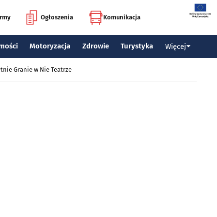
irmy
Ogłoszenia
Komunikacja
mości
Motoryzacja
Zdrowie
Turystyka
Więcej
tnie Granie w Nie Teatrze