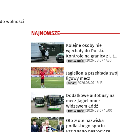
 do wolności
NAJNOWSZE
Kolejne osoby nie
wjechały do Polski.
Kontrole na granicy z Litwą
2026.08.07 17:30
trwają
AKTUALNOŚCI
Jagiellonia przekłada swój
ligowy mecz
2026.08.07 15:15
SPORT
Dodatkowe autobusy na
mecz Jagiellonii z
Widzewem Łódź
2026.08.07 15:00
AKTUALNOŚCI
Oto złote nazwiska
podlaskiego sportu.
Przyznano nagrody za