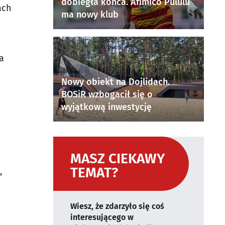
dobiegła końca. Afimico Pululu
ach
ma nowy klub
a
Nowy obiekt na Dojlidach.
BOSiR wzbogacił się o
wyjątkową inwestycję
MASZ CIEKAWY
TEMAT?
,
Wiesz, że zdarzyło się coś
interesującego w