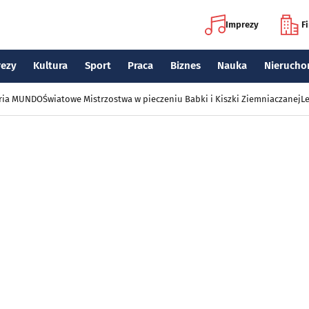
Imprezy
F
rezy
Kultura
Sport
Praca
Biznes
Nauka
Nierucho
eria MUNDO
Światowe Mistrzostwa w pieczeniu Babki i Kiszki Ziemniaczanej
Le