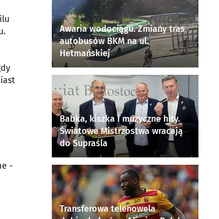
ilu
Awaria wodociągu. Zmiany tras
u.
autobusów BKM na ul.
Hetmańskiej
gdy
iast
Babka, kiszka i muzyczne hity.
Światowe Mistrzostwa wracają
do Supraśla
ne -
Transferowa telenowela