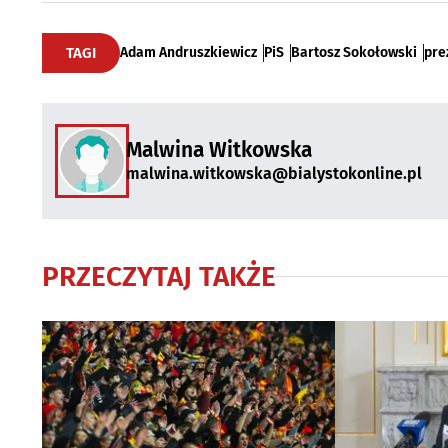
TAGI
Adam Andruszkiewicz
PiS
Bartosz Sokołowski
pre
Malwina Witkowska
malwina.witkowska@bialystokonline.pl
PRZECZYTAJ TAKŻE