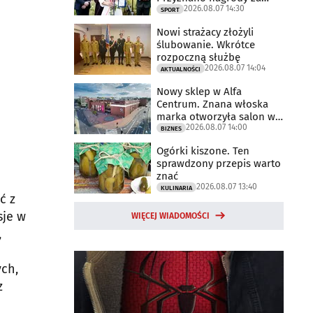
2026.08.07 14:30
2025 rok
SPORT
Nowi strażacy złożyli
ślubowanie. Wkrótce
rozpoczną służbę
2026.08.07 14:04
AKTUALNOŚCI
Nowy sklep w Alfa
Centrum. Znana włoska
marka otworzyła salon w
2026.08.07 14:00
Białymstoku
BIZNES
Ogórki kiszone. Ten
sprawdzony przepis warto
znać
2026.08.07 13:40
KULINARIA
ć z
sje w
WIĘCEJ WIADOMOŚCI
,
ch,
z