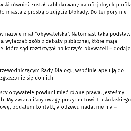
ski również został zablokowany na oficjalnych profil
do miasta z prośbą o zdjęcie blokady. Do tej pory nie
y w nazwie miał "obywatelska". Natomiast taka podstaw
a wyłączać osób z debaty publicznej, które mają
, które sąd rozstrzygał na korzyść obywateli – dodaje
przewodniczącym Rady Dialogu, wspólnie apelują do
zgłaszanie się do nich.
zyscy obywatele powinni mieć równe prawa. Jesteśmy
h. My zwracaliśmy uwagę prezydentowi Truskolaskiego
zmowę, podałem kontakt, a odzewu nadal nie ma –