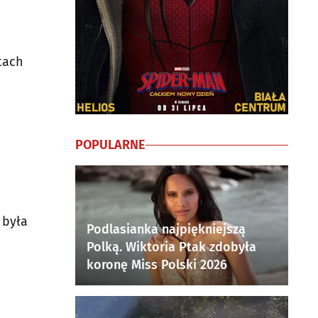
tach
POPULARNE
 była
Podlasianka najpiękniejszą
Polką. Wiktoria Ptak zdobyła
koronę Miss Polski 2026