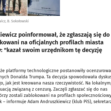
wicz, B. Sokołowski
iewicz poinformował, że zgłaszają się do
okowani na oficjalnych profilach miasta
y: "kazał swoim urzędnikom tę decyzję
, że platformy technologiczne postanowiły ocenzurowa
nych Donalda Trumpa. Ta decyzja spowodowała dysku
o, jak jest kreowana nasza rzeczywistość. Na lokalnym
ją związaną z cenzurą. Zaczęli zgłaszać się do nas
rzy zostali zablokowani na profilach społecznościowy
 – informuje Adam Andruszkiewicz (klub PiS), sekretar