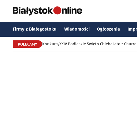
Firmy z Białegostoku
Wiadomości
Ogłoszenia
Imp
Konkursy
XXIV Podlaskie Święto Chleba
Lato z Churr
POLECAMY