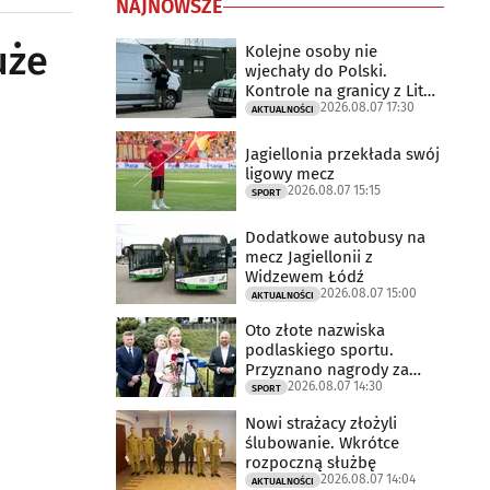
NAJNOWSZE
uże
Kolejne osoby nie
wjechały do Polski.
Kontrole na granicy z Litwą
2026.08.07 17:30
trwają
AKTUALNOŚCI
Jagiellonia przekłada swój
ligowy mecz
2026.08.07 15:15
SPORT
Dodatkowe autobusy na
mecz Jagiellonii z
Widzewem Łódź
2026.08.07 15:00
AKTUALNOŚCI
Oto złote nazwiska
podlaskiego sportu.
Przyznano nagrody za
2026.08.07 14:30
2025 rok
SPORT
Nowi strażacy złożyli
ślubowanie. Wkrótce
rozpoczną służbę
2026.08.07 14:04
AKTUALNOŚCI