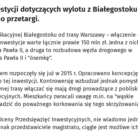
stycji dotyczących wylotu z Białegostoku
o przetargi.
kacyjnej Białegostoku od trasy Warszawy – włączenie
nwestycje warte łącznie prawie 150 mln zł. Jedna z nic
na Pawła II, a druga to rozbudowa węzła drogowego w
a Pawła II i "ósemkę".
iem rozpoczęły się już w 2015 r. Opracowano koncepcję
 tej inwestycji. Kontrowersję wzbudzał jednak pomysł
nej trasy włączać się mają drogi prowadzące z poblisk
cyjnych. Mieszkańcy zwracali uwagę m.in. na "wąskie
wadzić do poważnego korkowania się tego skrzyżowani
Oceny Przedsięwzięć Inwestycyjnych, nie wiadomo jed
ak przedstawiciele magistratu, ciągle jest możliwe ic