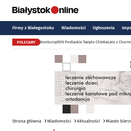
Firmy z Białegostoku
Wiadomości
Ogłoszenia
Imp
Konkursy
XXIV Podlaskie Święto Chleba
Lato z Churr
POLECAMY
Strona główna
Wiadomości
Aktualności
Miasto bier