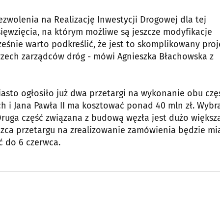
zwolenia na Realizację Inwestycji Drogowej dla tej
sięwzięcia, na którym możliwe są jeszcze modyfikacje
ześnie warto podkreślić, że jest to skomplikowany proj
rzech zarządców dróg - mówi Agnieszka Błachowska z
iasto ogłosiło już dwa przetargi na wykonanie obu czę
h i Jana Pawła II ma kosztować ponad 40 mln zł. Wybr
ruga część związana z budową węzła jest dużo większa
ięzca przetargu na zrealizowanie zamówienia będzie mi
 do 6 czerwca.