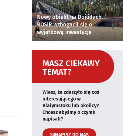
Nowy obiekt na Dojlidach.
BOSiR wzbogacił się o
wyjątkową inwestycję
MASZ CIEKAWY
TEMAT?
Wiesz, że zdarzyło się coś
interesującego w
Białymstoku lub okolicy?
Chcesz abyśmy o czymś
napisali?
NAPISZ DO NAS