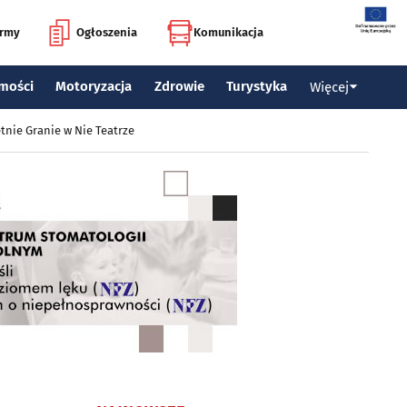
irmy
Ogłoszenia
Komunikacja
mości
Motoryzacja
Zdrowie
Turystyka
Więcej
tnie Granie w Nie Teatrze