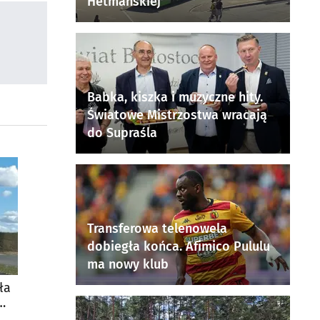
Hetmańskiej
Babka, kiszka i muzyczne hity.
Światowe Mistrzostwa wracają
do Supraśla
Transferowa telenowela
dobiegła końca. Afimico Pululu
ma nowy klub
ła