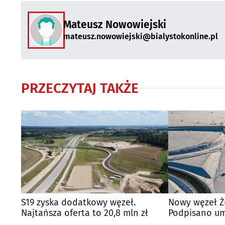
Mateusz Nowowiejski
mateusz.nowowiejski@bialystokonline.pl
PRZECZYTAJ TAKŻE
S19 zyska dodatkowy węzeł.
Nowy węzeł Żu
Najtańsza oferta to 20,8 mln zł
Podpisano u
dokumentacj