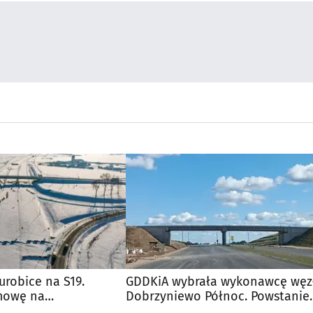
robice na S19.
GDDKiA wybrała wykonawcę węz
mowę na
Dobrzyniewo Północ. Powstanie
ę
przy wiadukcie S19