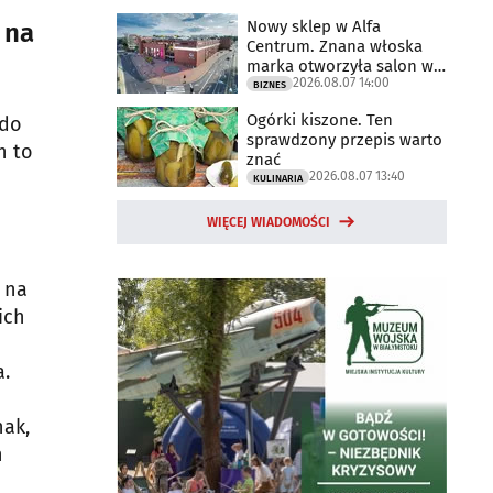
Nowy sklep w Alfa
 na
Centrum. Znana włoska
marka otworzyła salon w
2026.08.07 14:00
Białymstoku
BIZNES
Ogórki kiszone. Ten
 do
sprawdzony przepis warto
h to
znać
2026.08.07 13:40
KULINARIA
WIĘCEJ WIADOMOŚCI
 na
ich
a.
nak,
h