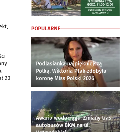
ekt,
POPULARNE
ści
any
Podlasianka najpiękniejszą
.
Polką. Wiktoria Ptak zdobyła
ał 20
koronę Miss Polski 2026
Awaria wodociągu. Zmiany tras
autobusów BKM na ul.