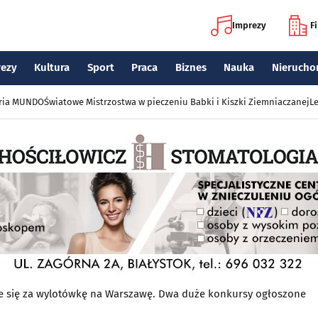
Imprezy
F
rezy
Kultura
Sport
Praca
Biznes
Nauka
Nierucho
eria MUNDO
Światowe Mistrzostwa w pieczeniu Babki i Kiszki Ziemniaczanej
Le
ze się za wylotówkę na Warszawę. Dwa duże konkursy ogłoszone