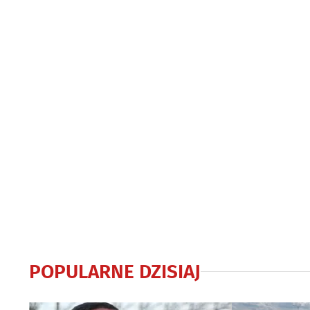
autobusów BKM
autobusy dla
POPULARNE DZISIAJ