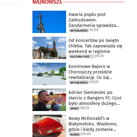
NAJNOWSZE
Awaria prądu pod
Zabłudowem.
Żandarmeria sprawdza
10:00
udział śmigłowca
AKTUALNOŚCI
Od koncertów po święto
chleba. Tak zapowiada się
weekend w regionie
09:09
KULTURA I ROZRYWKA
Kominowe Bajoro w
Choroszczy przejdzie
rewitalizację. Co się
09:00
zmieni?
AKTUALNOŚCI
Adrian Siemieniec po
starciu z Rangers FC: Czuć
było atmosferę dużego
08:55
meczu
SPORT
Nowy McDonald’s w
Białymstoku. Wiadomo,
gdzie i kiedy zostanie
08:00
otwarty
BIZNES