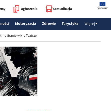
irmy
Ogłoszenia
Komunikacja
mości
Motoryzacja
Zdrowie
Turystyka
Więcej
tnie Granie w Nie Teatrze