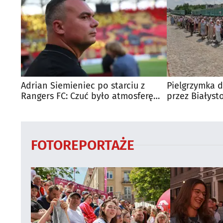
Adrian Siemieniec po starciu z
Pielgrzymka d
Rangers FC: Czuć było atmosferę
przez Białyst
dużego meczu
utrudnienia?
FOTOREPORTAŻE