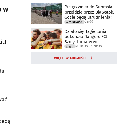
Pielgrzymka do Supraśla
a w
przejdzie przez Białystok.
Gdzie będą utrudnienia?
08:00
AKTUALNOŚCI
Działo się! Jagiellonia
pokonała Rangers FC!
kich
Szmyt bohaterem
2026.08.06 20:08
SPORT
WIĘCEJ WIADOMOŚCI
du
wać
 będą
k