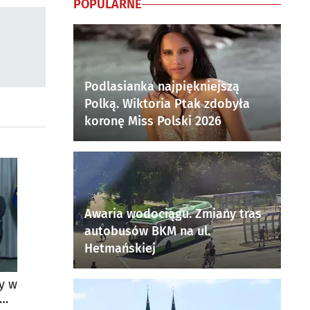
POPULARNE
Podlasianka najpiękniejszą
Polką. Wiktoria Ptak zdobyła
koronę Miss Polski 2026
Awaria wodociągu. Zmiany tras
autobusów BKM na ul.
Hetmańskiej
y w