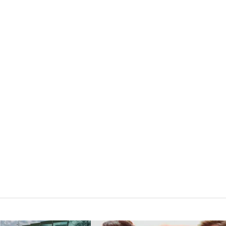
 kibiców
290 linii