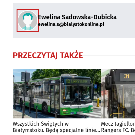
Ewelina Sadowska-Dubicka
ewelina.s@bialystokonline.pl
PRZECZYTAJ TAKŻE
Wszystkich Świętych w
Mecz Jagiello
Białymstoku. Będą specjalne linie
Rangers FC. 