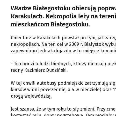
Władze Białegostoku obiecują popra
Karakulach. Nekropolia leży na tereni
mieszkańcom Białegostoku.
Cmentarz w Karakulach powstał po tym, jak zacz
nekropoliach. Na ten cel w 2009 r. Białystok wyku
zapewniono jednak dojazdu w to miejsce komuni
- Tu chodzi o ludzi biednych, którzy nie mają p
radny Kazimierz Dudziński.
W tej chwili autobusy podmiejskie zatrzymują się 
kursów w dni powszednie, a 4 w niedziele) oraz 
drogą wojewódzką.
Jest szansa, że w tym roku to się zmieni. Przy c
korzystać m.in. domy pogrzebowe. Tam mogłaby p