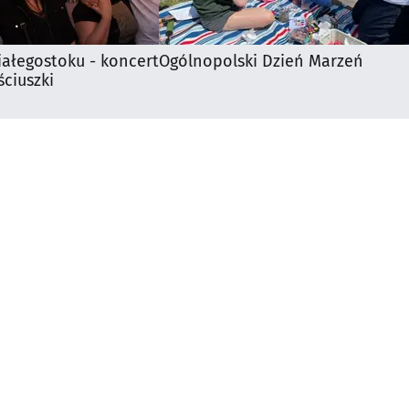
iałegostoku - koncert
Ogólnopolski Dzień Marzeń
ciuszki