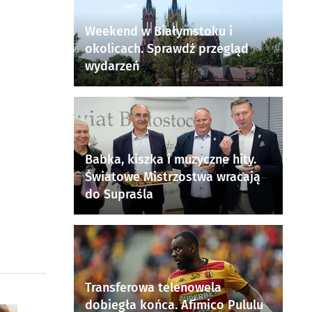
Weekend w Białymstoku i
okolicach. Sprawdź przegląd
wydarzeń
Babka, kiszka i muzyczne hity.
Światowe Mistrzostwa wracają
do Supraśla
Transferowa telenowela
dobiegła końca. Afimico Pululu