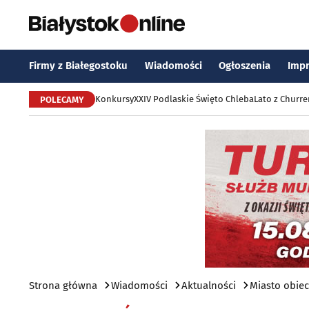
Firmy z Białegostoku
Wiadomości
Ogłoszenia
Imp
Konkursy
XXIV Podlaskie Święto Chleba
Lato z Churr
POLECAMY
Strona główna
Wiadomości
Aktualności
Miasto obiec