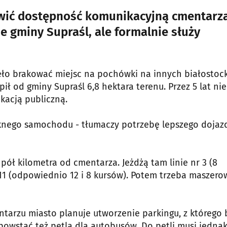
wić dostępność komunikacyjną cmentarz
e gminy Supraśl, ale formalnie służy
ęło brakować miejsc na pochówki na innych białostoc
pił od gminy Supraśl 6,8 hektara terenu. Przez 5 lat nie
kacją publiczną.
ięknego samochodu - tłumaczy potrzebę lepszego dojaz
pół kilometra od cmentarza. Jeżdżą tam linie nr 3 (8
111 (odpowiednio 12 i 8 kursów). Potem trzeba maszero
mentarzu miasto planuje utworzenie parkingu, z którego
owstać też pętla dla autobusów. Do pętli musi jedna