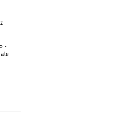
ez
o -
 ale