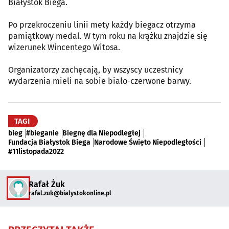
Białystok Biega.
Po przekroczeniu linii mety każdy biegacz otrzyma
pamiątkowy medal. W tym roku na krążku znajdzie się
wizerunek Wincentego Witosa.
Organizatorzy zachęcają, by wszyscy uczestnicy
wydarzenia mieli na sobie biało-czerwone barwy.
TAGI
bieg
#bieganie
Biegnę dla Niepodległej
Fundacja Białystok Biega
Narodowe Święto Niepodległości
#11listopada2022
Rafał Żuk
rafal.zuk@bialystokonline.pl