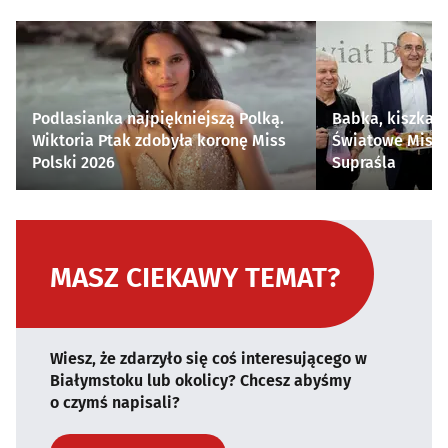
Podlasianka najpiękniejszą Polką.
Babka, kiszka i
Wiktoria Ptak zdobyła koronę Miss
Światowe Mistr
Polski 2026
Supraśla
MASZ CIEKAWY TEMAT?
Wiesz, że zdarzyło się coś interesującego w
Białymstoku lub okolicy? Chcesz abyśmy
o czymś napisali?