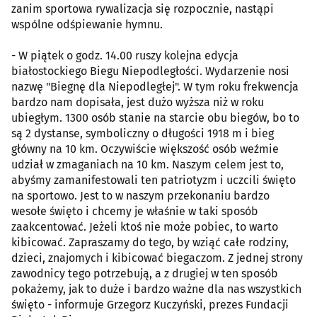
zanim sportowa rywalizacja się rozpocznie, nastąpi
wspólne odśpiewanie hymnu.
- W piątek o godz. 14.00 ruszy kolejna edycja
białostockiego Biegu Niepodległości. Wydarzenie nosi
nazwę "Biegnę dla Niepodległej". W tym roku frekwencja
bardzo nam dopisała, jest dużo wyższa niż w roku
ubiegłym. 1300 osób stanie na starcie obu biegów, bo to
są 2 dystanse, symboliczny o długości 1918 m i bieg
główny na 10 km. Oczywiście większość osób weźmie
udział w zmaganiach na 10 km. Naszym celem jest to,
abyśmy zamanifestowali ten patriotyzm i uczcili święto
na sportowo. Jest to w naszym przekonaniu bardzo
wesołe święto i chcemy je właśnie w taki sposób
zaakcentować. Jeżeli ktoś nie może pobiec, to warto
kibicować. Zapraszamy do tego, by wziąć całe rodziny,
dzieci, znajomych i kibicować biegaczom. Z jednej strony
zawodnicy tego potrzebują, a z drugiej w ten sposób
pokażemy, jak to duże i bardzo ważne dla nas wszystkich
święto - informuje Grzegorz Kuczyński, prezes Fundacji