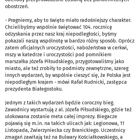
obostrzeń.
- Pragniemy, aby to święto miało radośniejszy charakter.
Chcielibyśmy wspólnie świętować 104. rocznicę
odzyskania przez nasz kraj niepodległości, byśmy
pokazali naszą wspólnotę w bardzo różny sposób. Oprócz
zatem oficjalnych uroczystości, nabożeństwa w cerkwi,
mszy w katedrze i uroczystości pod pomnikiem
marszałka Józefa Piłsudskiego, przygotowaliśmy jako
miasto, ale też zrobiły to podmioty zewnętrzne, szereg
innych wydarzeń, by wspólnie cieszyć się, że Polska jest
niepodległym krajem - mówi Rafał Rudnicki, zastępca
prezydenta Białegostoku.
Jednym z takich wydarzeń będzie coroczny bieg.
Zawodnicy wystartują z al. Józefa Piłsudskiego, gdzie też
ulokowana zostanie meta całej imprezy. Biegacze
pojawią się m.in. na takich ulicach jak: Legionowa, 11
Listopada, Zwierzyniecka czy Branickiego. Uczestnicy
zmagań zawitają też na Bulwary Kościałkowskiego, a