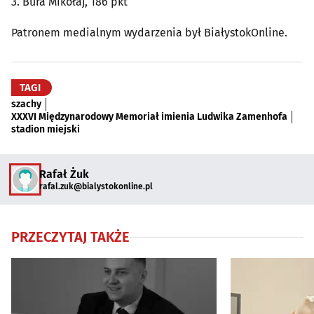
3. Bura Mikołaj, 186 pkt
Patronem medialnym wydarzenia był BiałystokOnline.
TAGI
szachy
XXXVI Międzynarodowy Memoriał imienia Ludwika Zamenhofa
stadion miejski
Rafał Żuk
rafal.zuk@bialystokonline.pl
PRZECZYTAJ TAKŻE