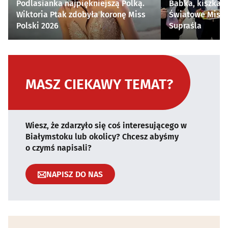
Podlasianka najpiękniejszą Polką.
Babka, kiszka i
Wiktoria Ptak zdobyła koronę Miss
Światowe Mistr
Polski 2026
Supraśla
MASZ CIEKAWY TEMAT?
Wiesz, że zdarzyło się coś interesującego w
Białymstoku lub okolicy? Chcesz abyśmy
o czymś napisali?
NAPISZ DO NAS