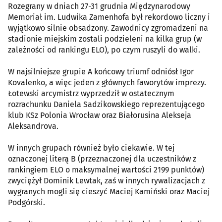
Rozegrany w dniach 27-31 grudnia Międzynarodowy
Memoriał im. Ludwika Zamenhofa był rekordowo liczny i
wyjątkowo silnie obsadzony. Zawodnicy zgromadzeni na
stadionie miejskim zostali podzieleni na kilka grup (w
zależności od rankingu ELO), po czym ruszyli do walki.
W najsilniejsze grupie A końcowy triumf odniósł Igor
Kovalenko, a więc jeden z głównych faworytów imprezy.
Łotewski arcymistrz wyprzedził w ostatecznym
rozrachunku Daniela Sadzikowskiego reprezentującego
klub KSz Polonia Wrocław oraz Białorusina Alekseja
Aleksandrova.
W innych grupach również było ciekawie. W tej
oznaczonej literą B (przeznaczonej dla uczestników z
rankingiem ELO o maksymalnej wartości 2199 punktów)
zwyciężył Dominik Lewtak, zaś w innych rywalizacjach z
wygranych mogli się cieszyć Maciej Kamiński oraz Maciej
Podgórski.