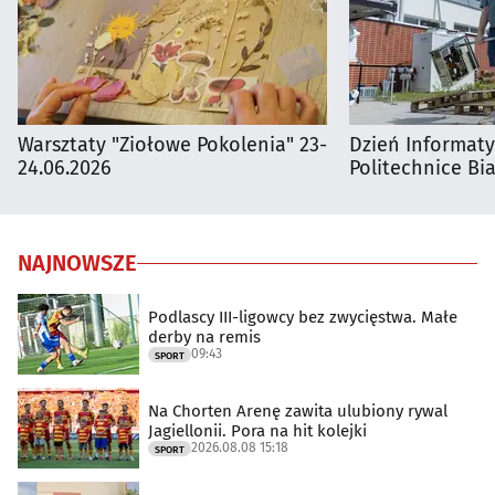
Warsztaty "Ziołowe Pokolenia" 23-
Dzień Informat
24.06.2026
Politechnice Bia
NAJNOWSZE
Podlascy III-ligowcy bez zwycięstwa. Małe
derby na remis
09:43
SPORT
Na Chorten Arenę zawita ulubiony rywal
Jagiellonii. Pora na hit kolejki
2026.08.08 15:18
SPORT