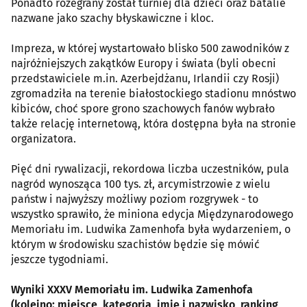
Ponadto rozegrany został turniej dla dzieci oraz batalie
nazwane jako szachy błyskawiczne i kloc.
Impreza, w której wystartowało blisko 500 zawodników z
najróżniejszych zakątków Europy i świata (byli obecni
przedstawiciele m.in. Azerbejdżanu, Irlandii czy Rosji)
zgromadziła na terenie białostockiego stadionu mnóstwo
kibiców, choć spore grono szachowych fanów wybrało
także relację internetową, która dostępna była na stronie
organizatora.
Pięć dni rywalizacji, rekordowa liczba uczestników, pula
nagród wynosząca 100 tys. zł, arcymistrzowie z wielu
państw i najwyższy możliwy poziom rozgrywek - to
wszystko sprawiło, że miniona edycja Międzynarodowego
Memoriału im. Ludwika Zamenhofa była wydarzeniem, o
którym w środowisku szachistów będzie się mówić
jeszcze tygodniami.
Wyniki XXXV Memoriału im. Ludwika Zamenhofa
(kolejno: miejsce, kategoria, imię i nazwisko, ranking