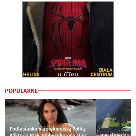
POPULARNE
Podlasianka najpiękniejszą Polką.
Wiktoria Ptak zdobyła koronę Miss
Awaria wodocią