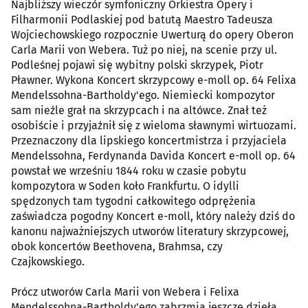
Najbliższy wieczór symfoniczny Orkiestra Opery i
Filharmonii Podlaskiej pod batutą Maestro Tadeusza
Wojciechowskiego rozpocznie Uwerturą do opery Oberon
Carla Marii von Webera. Tuż po niej, na scenie przy ul.
Podleśnej pojawi się wybitny polski skrzypek, Piotr
Pławner. Wykona Koncert skrzypcowy e-moll op. 64 Felixa
Mendelssohna-Bartholdy'ego. Niemiecki kompozytor
sam nieźle grał na skrzypcach i na altówce. Znał też
osobiście i przyjaźnił się z wieloma sławnymi wirtuozami.
Przeznaczony dla lipskiego koncertmistrza i przyjaciela
Mendelssohna, Ferdynanda Davida Koncert e-moll op. 64
powstał we wrześniu 1844 roku w czasie pobytu
kompozytora w Soden koło Frankfurtu. O idylli
spędzonych tam tygodni całkowitego odprężenia
zaświadcza pogodny Koncert e-moll, który należy dziś do
kanonu najważniejszych utworów literatury skrzypcowej,
obok koncertów Beethovena, Brahmsa, czy
Czajkowskiego.
Prócz utworów Carla Marii von Webera i Felixa
Mendelssohna-Bartholdy'ego zabrzmią jeszcze dzieła