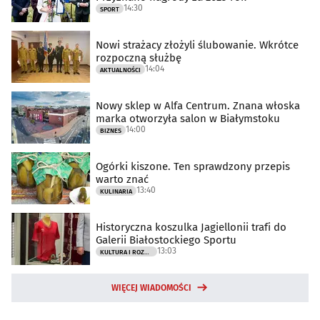
14:30
SPORT
Nowi strażacy złożyli ślubowanie. Wkrótce
rozpoczną służbę
14:04
AKTUALNOŚCI
Nowy sklep w Alfa Centrum. Znana włoska
marka otworzyła salon w Białymstoku
14:00
BIZNES
Ogórki kiszone. Ten sprawdzony przepis
warto znać
13:40
KULINARIA
Historyczna koszulka Jagiellonii trafi do
Galerii Białostockiego Sportu
13:03
KULTURA I ROZRYWKA
WIĘCEJ WIADOMOŚCI