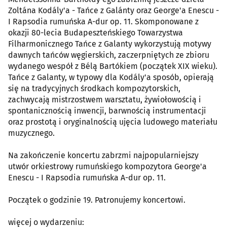
Zoltána Kodály'a - Tańce z Galánty oraz George'a Enescu -
I Rapsodia rumuńska A-dur op. 11. Skomponowane z
okazji 80-lecia Budapeszteńskiego Towarzystwa
Filharmonicznego Tańce z Galanty wykorzystują motywy
dawnych tańców węgierskich, zaczerpniętych ze zbioru
wydanego wespół z Bélą Bartókiem (początek XIX wieku).
Tańce z Galanty, w typowy dla Kodály'a sposób, opierają
się na tradycyjnych środkach kompozytorskich,
zachwycają mistrzostwem warsztatu, żywiołowością i
spontanicznością inwencji, barwnością instrumentacji
oraz prostotą i oryginalnością ujęcia ludowego materiału
muzycznego.
Na zakończenie koncertu zabrzmi najpopularniejszy
utwór orkiestrowy rumuńskiego kompozytora George'a
Enescu - I Rapsodia rumuńska A-dur op. 11.
Początek o godzinie 19. Patronujemy koncertowi.
więcej o wydarzeniu: