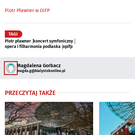
Piotr Pławner w OiFP
TAGI
Piotr pławner
koncert symfoniczny
opera i filharmonia podlaska
opifp
Magdalena Gorbacz
magda.g@bialystokonline.pl
PRZECZYTAJ TAKŻE