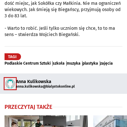
dość miejsc, jak Sokółka czy Małkinia. Nie ma ograniczeń
wiekowych. Jak śmieją się Biegańscy, przyjmują osoby od
3 do 83 lat.
- Warto to robić. Jeśli tylko uczniom się chce, to to ma
sens – stwierdza Wojciech Biegański.
TAGI
Podlaskie Centrum Sztuki
szkoła
muzyka
plastyka
zajęcia
Anna Kulikowska
anna.kulikowska@bialystokonline.pl
PRZECZYTAJ TAKŻE