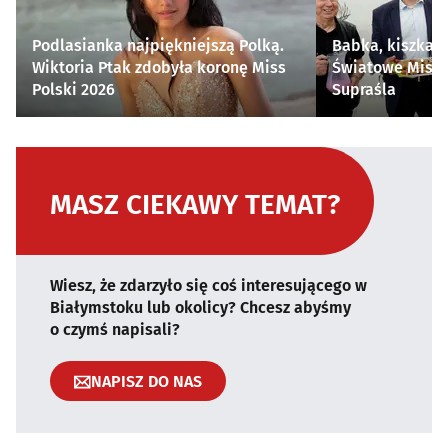
Podlasianka najpiękniejszą Polką.
Babka, kiszka i
Wiktoria Ptak zdobyła koronę Miss
Światowe Mistr
Polski 2026
Supraśla
MASZ CIEKAWY TEMAT?
Wiesz, że zdarzyło się coś interesującego w
Białymstoku lub okolicy? Chcesz abyśmy
o czymś napisali?
NAPISZ DO NAS