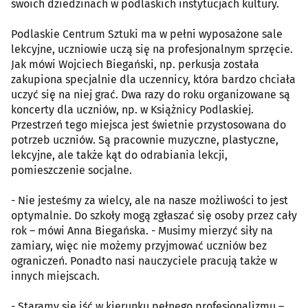
swoich dziedzinach w podlaskich instytucjach kultury.
Podlaskie Centrum Sztuki ma w pełni wyposażone sale
lekcyjne, uczniowie uczą się na profesjonalnym sprzęcie.
Jak mówi Wojciech Biegański, np. perkusja została
zakupiona specjalnie dla uczennicy, która bardzo chciała
uczyć się na niej grać. Dwa razy do roku organizowane są
koncerty dla uczniów, np. w Książnicy Podlaskiej.
Przestrzeń tego miejsca jest świetnie przystosowana do
potrzeb uczniów. Są pracownie muzyczne, plastyczne,
lekcyjne, ale także kąt do odrabiania lekcji,
pomieszczenie socjalne.
- Nie jesteśmy za wielcy, ale na nasze możliwości to jest
optymalnie. Do szkoły mogą zgłaszać się osoby przez cały
rok – mówi Anna Biegańska. - Musimy mierzyć siły na
zamiary, więc nie możemy przyjmować uczniów bez
ograniczeń. Ponadto nasi nauczyciele pracują także w
innych miejscach.
- Staramy się iść w kierunku pełnego profesjonalizmu –