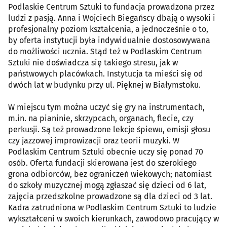
Podlaskie Centrum Sztuki to fundacja prowadzona przez
ludzi z pasją. Anna i Wojciech Biegańscy dbają o wysoki i
profesjonalny poziom kształcenia, a jednocześnie o to,
by oferta instytucji była indywidualnie dostosowywana
do możliwości ucznia. Stąd też w Podlaskim Centrum
Sztuki nie doświadcza się takiego stresu, jak w
państwowych placówkach. Instytucja ta mieści się od
dwóch lat w budynku przy ul. Pięknej w Białymstoku.
W miejscu tym można uczyć się gry na instrumentach,
m.in. na pianinie, skrzypcach, organach, flecie, czy
perkusji. Są też prowadzone lekcje śpiewu, emisji głosu
czy jazzowej improwizacji oraz teorii muzyki. W
Podlaskim Centrum Sztuki obecnie uczy się ponad 70
osób. Oferta fundacji skierowana jest do szerokiego
grona odbiorców, bez ograniczeń wiekowych; natomiast
do szkoły muzycznej mogą zgłaszać się dzieci od 6 lat,
zajęcia przedszkolne prowadzone są dla dzieci od 3 lat.
Kadra zatrudniona w Podlaskim Centrum Sztuki to ludzie
wykształceni w swoich kierunkach, zawodowo pracujący w