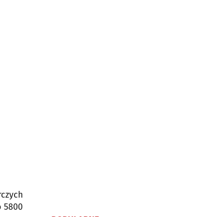
rczych
o 5800