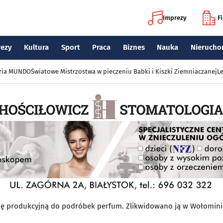
Imprezy
F
rezy
Kultura
Sport
Praca
Biznes
Nauka
Nierucho
eria MUNDO
Światowe Mistrzostwa w pieczeniu Babki i Kiszki Ziemniaczanej
Le
inię produkcyjną do podróbek perfum. Zlikwidowano ją w Wołomin