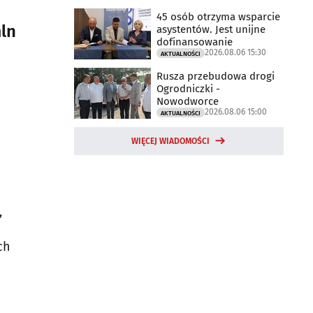
45 osób otrzyma wsparcie
ln
asystentów. Jest unijne
dofinansowanie
2026.08.06 15:30
AKTUALNOŚCI
Rusza przebudowa drogi
Ogrodniczki -
Nowodworce
2026.08.06 15:00
AKTUALNOŚCI
WIĘCEJ WIADOMOŚCI
,
ch