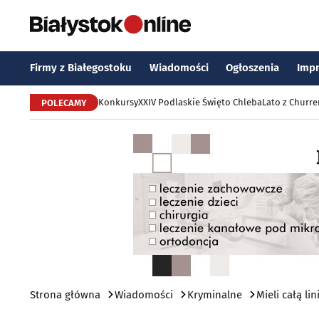
Firmy z Białegostoku
Wiadomości
Ogłoszenia
Imp
Konkursy
XXIV Podlaskie Święto Chleba
Lato z Churr
POLECAMY
Strona główna
Wiadomości
Kryminalne
Mieli całą l