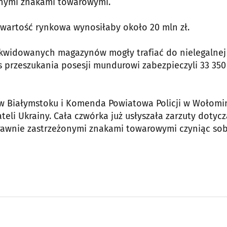
ionymi znakami towarowymi.
h wartość rynkowa wynosiłaby około 20 mln zł.
likwidowanych magazynów mogły trafiać do nielegalnej
przeszukania posesji mundurowi zabezpieczyli 33 350 
 w Białymstoku i Komenda Powiatowa Policji w Wołomin
wateli Ukrainy. Cała czwórka już usłyszała zarzuty dotyc
wnie zastrzeżonymi znakami towarowymi czyniąc sob