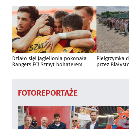
Działo się! Jagiellonia pokonała
Pielgrzymka d
Rangers FC! Szmyt bohaterem
przez Białyst
utrudnienia?
FOTOREPORTAŻE