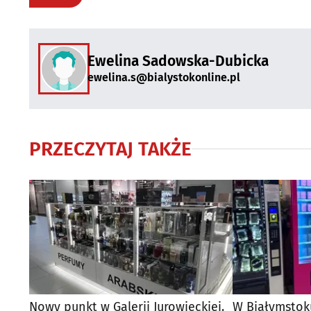
Ewelina Sadowska-Dubicka
ewelina.s@bialystokonline.pl
PRZECZYTAJ TAKŻE
Nowy punkt w Galerii Jurowieckiej.
W Białymstok