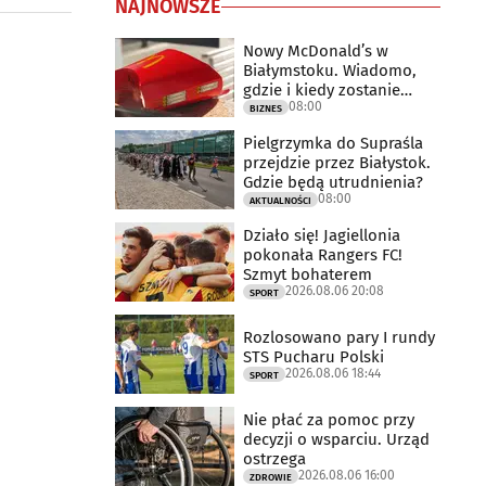
NAJNOWSZE
Nowy McDonald’s w
Białymstoku. Wiadomo,
gdzie i kiedy zostanie
08:00
otwarty
BIZNES
Pielgrzymka do Supraśla
przejdzie przez Białystok.
Gdzie będą utrudnienia?
08:00
AKTUALNOŚCI
Działo się! Jagiellonia
pokonała Rangers FC!
Szmyt bohaterem
2026.08.06 20:08
SPORT
Rozlosowano pary I rundy
STS Pucharu Polski
2026.08.06 18:44
SPORT
Nie płać za pomoc przy
decyzji o wsparciu. Urząd
ostrzega
2026.08.06 16:00
ZDROWIE