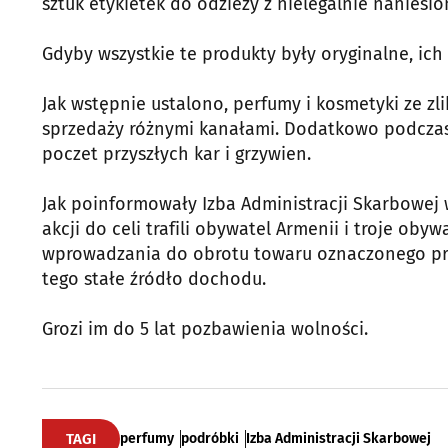
sztuk etykietek do odzieży z nielegalnie nanies
Gdyby wszystkie te produkty były oryginalne, ic
Jak wstępnie ustalono, perfumy i kosmetyki ze z
sprzedaży różnymi kanałami. Dodatkowo podczas 
poczet przyszłych kar i grzywien.
Jak poinformowały Izba Administracji Skarbowej
akcji do celi trafili obywatel Armenii i troje oby
wprowadzania do obrotu towaru oznaczonego pra
tego stałe źródło dochodu.
Grozi im do 5 lat pozbawienia wolności.
TAGI
perfumy
podróbki
Izba Administracji Skarbowej