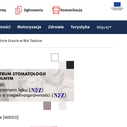
irmy
Ogłoszenia
Komunikacja
mości
Motoryzacja
Zdrowie
Turystyka
Więcej
tnie Granie w Nie Teatrze
ie [WIDEO]