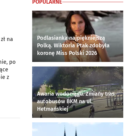
POPULARNE
Podlasianka najpiękniejszą
zł na
Polką. Wiktoria Ptak zdobyła
koronę Miss Polski 2026
ie, po
zące
ie z
Awaria wodociągu. Zmiany tras
autobusów BKM na ul.
Hetmańskiej