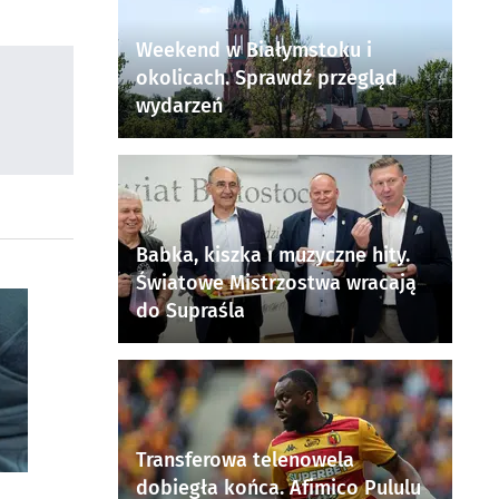
Weekend w Białymstoku i
okolicach. Sprawdź przegląd
wydarzeń
Babka, kiszka i muzyczne hity.
Światowe Mistrzostwa wracają
do Supraśla
Transferowa telenowela
dobiegła końca. Afimico Pululu