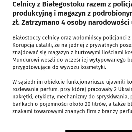
Celnicy z Białegostoku razem z polic
produkcyjną i magazyn z podrobiony
zł. Zatrzymano 4 osoby narodowości u
Białostoccy celnicy oraz wołomińscy policjanci z
Korupcją ustalili, że na jednej z prywatnych po
znajdować się magazyn z hurtowymi ilościami k
Mundurowi weszli do wcześniej wytypowanego bud
przygotowujące do wywozu kosmetyki.
W sąsiednim obiekcie funkcjonariusze ujawnili ko
rozlewania perfum, przy której pracowały 2 Ukrai
nakrętki, etykiety, mechanizmy do spryskiwania,
bańkach o pojemności około 20 litrów, a także b
znakami towarowymi znanych firm z branży perfu