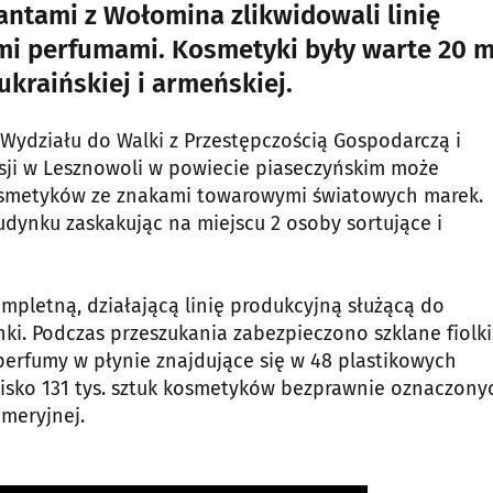
jantami z Wołomina zlikwidowali linię
mi perfumami. Kosmetyki były warte 20 m
kraińskiej i armeńskiej.
 Wydziału do Walki z Przestępczością Gospodarczą i
sesji w Lesznowoli w powiecie piaseczyńskim może
osmetyków ze znakami towarowymi światowych marek.
ynku zaskakując na miejscu 2 osoby sortujące i
mpletną, działającą linię produkcyjną służącą do
nki. Podczas przeszukania zabezpieczono szklane fiolki
 perfumy w płynie znajdujące się w 48 plastikowych
lisko 131 tys. sztuk kosmetyków bezprawnie oznaczony
meryjnej.