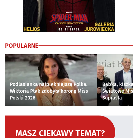
POPULARNE
Podlasianka najpiękniejszą Polką.
Babka, kiszka i
Wiktoria Ptak zdobyła koronę Miss
Światowe Mistr
Polski 2026
Supraśla
MASZ CIEKAWY TEMAT?