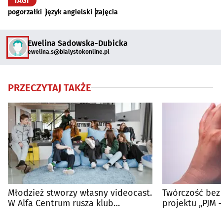
TAGI
pogorzałki
język angielski
zajęcia
Ewelina Sadowska-Dubicka
ewelina.s@bialystokonline.pl
PRZECZYTAJ TAKŻE
Młodzież stworzy własny videocast.
Twórczość be
W Alfa Centrum rusza klub
projektu „PJM –
podcastowy
tożsamość”