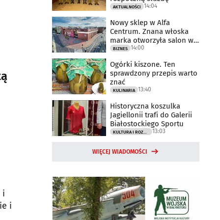
14:04
AKTUALNOŚCI
Nowy sklep w Alfa
Centrum. Znana włoska
marka otworzyła salon w
14:00
Białymstoku
BIZNES
Ogórki kiszone. Ten
sprawdzony przepis warto
tą
znać
13:40
KULINARIA
Historyczna koszulka
Jagiellonii trafi do Galerii
Białostockiego Sportu
13:03
KULTURA I ROZRYWKA
WIĘCEJ WIADOMOŚCI
 i
e i