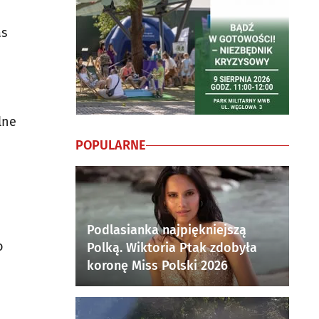
as
.
lne
POPULARNE
Podlasianka najpiękniejszą
o
Polką. Wiktoria Ptak zdobyła
koronę Miss Polski 2026