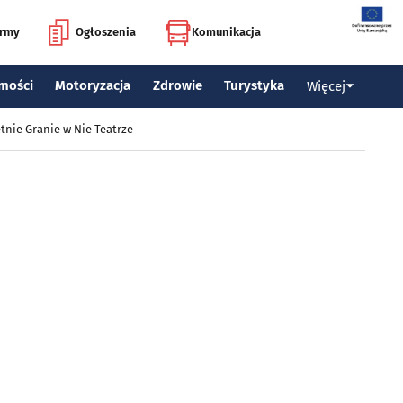
irmy
Ogłoszenia
Komunikacja
mości
Motoryzacja
Zdrowie
Turystyka
Więcej
tnie Granie w Nie Teatrze