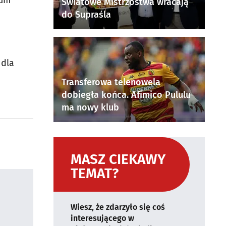
Światowe Mistrzostwa wracają
do Supraśla
 dla
Transferowa telenowela
dobiegła końca. Afimico Pululu
ma nowy klub
MASZ CIEKAWY
TEMAT?
Wiesz, że zdarzyło się coś
interesującego w