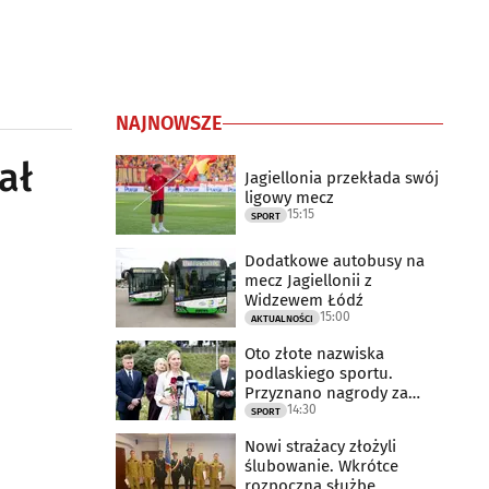
NAJNOWSZE
ał
Jagiellonia przekłada swój
ligowy mecz
15:15
SPORT
Dodatkowe autobusy na
mecz Jagiellonii z
Widzewem Łódź
15:00
AKTUALNOŚCI
Oto złote nazwiska
podlaskiego sportu.
Przyznano nagrody za
14:30
2025 rok
SPORT
Nowi strażacy złożyli
ślubowanie. Wkrótce
rozpoczną służbę