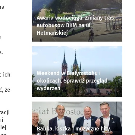
na
Awaria wodociągu. Zmiany tras
autobusów BKM na ul.
Hetmańskiej
ę
k.
Weekend w Białymstoku i
c ich
okolicach. Sprawdź przegląd
wydarzeń
ć, że
acji
ni
iej
Babka, kiszka i muzyczne hity.
rum