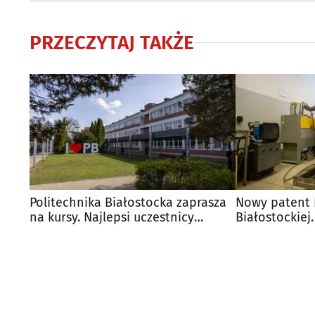
PRZECZYTAJ TAKŻE
Politechnika Białostocka zaprasza
Nowy patent P
na kursy. Najlepsi uczestnicy
Białostockiej
dostaną 1000 zł
innowacyjne 