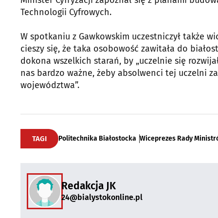
Technologii Cyfrowych.
W spotkaniu z Gawkowskim uczestniczył także wic
cieszy się, że taka osobowość zawitała do białos
dokona wszelkich starań, by „uczelnie się rozwija
nas bardzo ważne, żeby absolwenci tej uczelni zas
województwa”.
TAGI
Politechnika Białostocka
Wiceprezes Rady Ministr
Redakcja JK
24@bialystokonline.pl