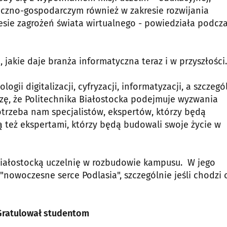
eczno-gospodarczym również w zakresie rozwijania
esie zagrożeń świata wirtualnego - powiedziała podcz
 jakie daje branża informatyczna teraz i w przyszłości
gii digitalizacji, cyfryzacji, informatyzacji, a szczegó
szę, że Politechnika Białostocka podejmuje wyzwania
trzeba nam specjalistów, ekspertów, którzy będą
ą też ekspertami, którzy będą budowali swoje życie w
 białostocką uczelnię w rozbudowie kampusu. W jego
nowoczesne serce Podlasia", szczególnie jeśli chodzi 
. Gratulował studentom