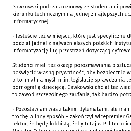
Gawkowski podczas rozmowy ze studentami powiedz
kierunku technicznym na jednej z najlepszych uc
informatycznej,
- Jesteście też w miejscu, które jest specyficzne d
oddział jednej z najważniejszych polskich instyt
informatyzację i tę przestrzeń dotyczącą cyfrowej 
Studenci mieli też okazję porozmawiania o sztuczn
poświęcić własną prywatność, aby bezpiecznie wy
o to, miał na myśli m.in. legislację sprawdzania
pornografią dziecięcą. Gawkowski chciał też wied
to zawód szczególnego zaufania, tak bardzo pot
- Pozostawiam was z takimi dylematami, ale mam 
trochę w inny sposób – zakończył wicepremier G
rektor, że będę lobbistą, żeby tutaj w Politechni
Minister Cyfryzacji zapoznał się z planami budo