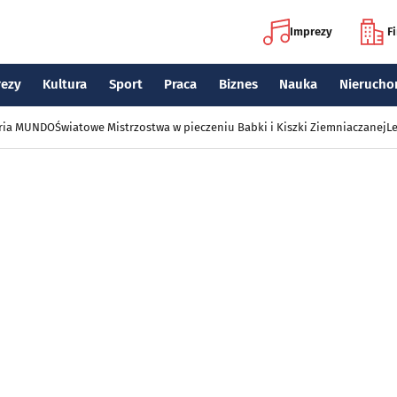
Imprezy
F
rezy
Kultura
Sport
Praca
Biznes
Nauka
Nierucho
eria MUNDO
Światowe Mistrzostwa w pieczeniu Babki i Kiszki Ziemniaczanej
Le