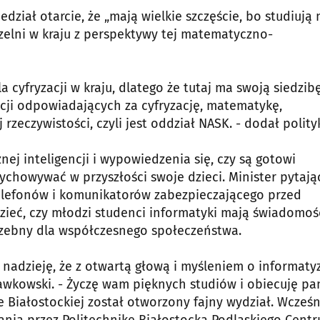
iał otarcie, że „mają wielkie szczęście, bo studiują 
zelni w kraju z perspektywy tej matematyczno-
la cyfryzacji w kraju, dlatego że tutaj ma swoją siedzib
ucji odpowiadających za cyfryzację, matematykę,
rzeczywistości, czyli jest oddział NASK. - dodał polity
ej inteligencji i wypowiedzenia się, czy są gotowi
chowywać w przyszłości swoje dzieci. Minister pytają
 telefonów i komunikatorów zabezpieczającego przed
zieć, czy młodzi studenci informatyki mają świadomoś
rzebny dla współczesnego społeczeństwa.
nadzieję, że z otwartą głową i myśleniem o informatyz
awkowski. - Życzę wam pięknych studiów i obiecuję pa
ce Białostockiej został otworzony fajny wydział. Wcześn
wania przez Politechnikę Białostocką Podlaskiego Cent