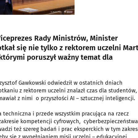
iceprezes Rady Ministrów, Minister
tkał się nie tylko z rektorem uczelni Mar
 którymi poruszył ważny temat dla
Krzysztof Gawkowski odwiedził w ostatnich dniach
otkaniu z rektorem uczelni znalazł czas dla studentów,
iał z nimi o przyszłości AI – sztucznej inteligencji.
a techniczna i przede wszystkim pracująca na rzecz
zakresie kompetencji cyfrowych, cyberbezpieczeństwa
dzi też szereg badań i prac eksperckich w tym zakresi
by się z wypełnianiem misji uczelni – edukacyjnej,