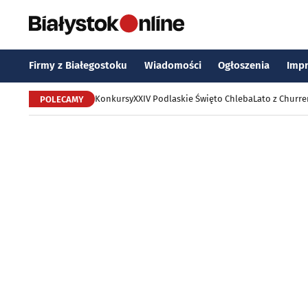
Firmy z Białegostoku
Wiadomości
Ogłoszenia
Imp
Konkursy
XXIV Podlaskie Święto Chleba
Lato z Churr
POLECAMY