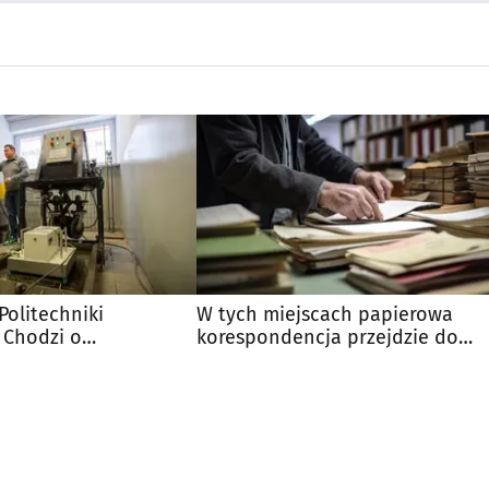
olitechniki
W tych miejscach papierowa
. Chodzi o
korespondencja przejdzie do
urządzenie
historii. Warto wiedzieć