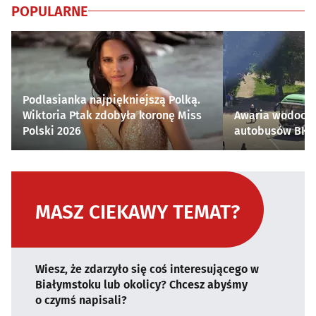
POPULARNE
Podlasianka najpiękniejszą Polką.
Wiktoria Ptak zdobyła koronę Miss
Awaria wodocią
Polski 2026
autobusów BKM 
MASZ CIEKAWY TEMAT?
Wiesz, że zdarzyło się coś interesującego w
Białymstoku lub okolicy? Chcesz abyśmy
o czymś napisali?