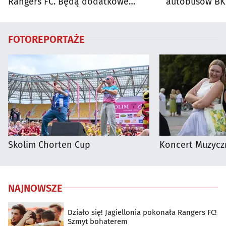
Rangers FC. Będą dodatkowe
autobusów BKM
autobusy dla kibiców
FOTOREPORTAŻE
Skolim Chorten Cup
Koncert Muzycz
NAJNOWSZE
Działo się! Jagiellonia pokonała Rangers FC!
Szmyt bohaterem