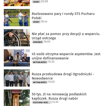
20:08
SPORT
Rozlosowano pary I rundy STS Pucharu
Polski
18:44
SPORT
Nie płać za pomoc przy decyzji o wsparciu.
Urząd ostrzega
16:00
ZDROWIE
45 osób otrzyma wsparcie asystentów. Jest
unijne dofinansowanie
15:30
AKTUALNOŚCI
Rusza przebudowa drogi Ogrodniczki -
Nowodworce
15:00
AKTUALNOŚCI
50 tys. zł na renowację podlaskich
kapliczek. Rusza drugi nabór
14:30
KULTURA I ROZRYWKA