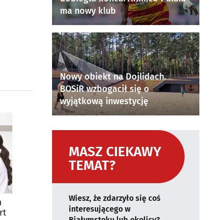
ma nowy klub
Nowy obiekt na Dojlidach.
BOSiR wzbogacił się o
wyjątkową inwestycję
MASZ CIEKAWY
TEMAT?
Wiesz, że zdarzyło się coś
m
interesującego w
rt
Białymstoku lub okolicy?