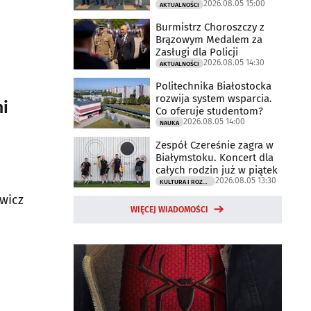
2026.08.05 15:00
AKTUALNOŚCI
Burmistrz Choroszczy z
Brązowym Medalem za
Zasługi dla Policji
2026.08.05 14:30
AKTUALNOŚCI
Politechnika Białostocka
rozwija system wsparcia.
mi
Co oferuje studentom?
2026.08.05 14:00
NAUKA
Zespół Czereśnie zagra w
Białymstoku. Koncert dla
całych rodzin już w piątek
2026.08.05 13:30
KULTURA I ROZRYWKA
owicz
WIĘCEJ WIADOMOŚCI