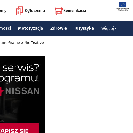
irmy
Ogłoszenia
Komunikacja
mości
Motoryzacja
Zdrowie
Turystyka
Więcej
tnie Granie w Nie Teatrze