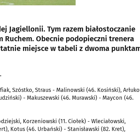
ej Jagiellonii. Tym razem białostoczanie
im Ruchem. Obecnie podopieczni trenera
tatnie miejsce w tabeli z dwoma punkta
.
iak, Szóstko, Straus - Malinowski (46. Kosiński), Arłuk
Grudziński) - Makuszewski (46. Murawski) - Maycon (46.
ziejski, Korzeniowski (11. Ciołek) - Wleciałowski,
t), Kotus (46. Urbański) - Stanisławski (82. Kret),