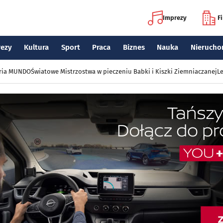
Imprezy
F
rezy
Kultura
Sport
Praca
Biznes
Nauka
Nierucho
eria MUNDO
Światowe Mistrzostwa w pieczeniu Babki i Kiszki Ziemniaczanej
Le