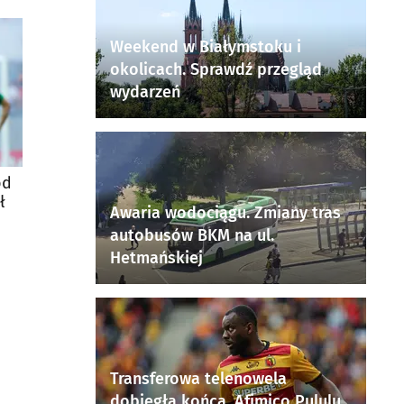
Weekend w Białymstoku i
okolicach. Sprawdź przegląd
wydarzeń
ód
ł
Awaria wodociągu. Zmiany tras
autobusów BKM na ul.
Hetmańskiej
Transferowa telenowela
dobiegła końca. Afimico Pululu