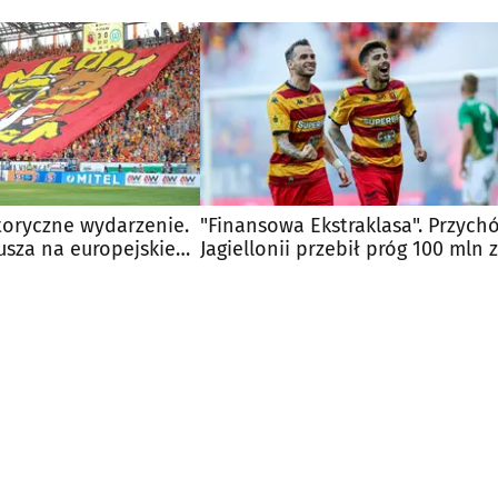
toryczne wydarzenie.
"Finansowa Ekstraklasa". Przych
usza na europejskie
Jagiellonii przebił próg 100 mln z