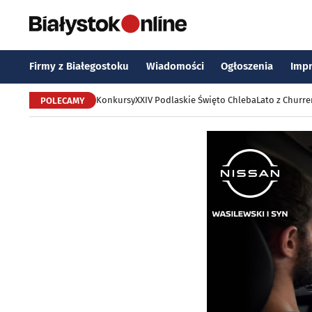
Firmy z Białegostoku
Wiadomości
Ogłoszenia
Imp
Konkursy
XXIV Podlaskie Święto Chleba
Lato z Churr
POLECAMY