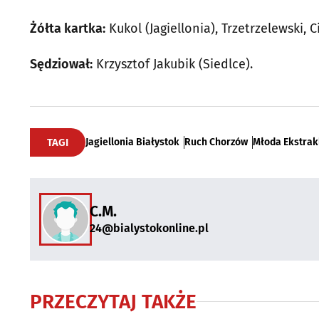
Żółta kartka:
Kukol (Jagiellonia), Trzetrzelewski, 
Sędziował:
Krzysztof Jakubik (Siedlce).
TAGI
Jagiellonia Białystok
Ruch Chorzów
Młoda Ekstrak
C.M.
24@bialystokonline.pl
PRZECZYTAJ TAKŻE