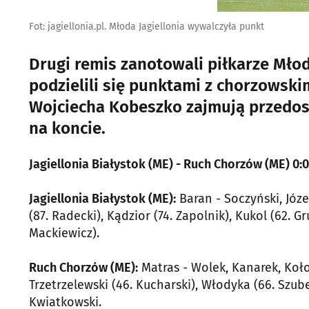
Fot: jagiellonia.pl. Młoda Jagiellonia wywalczyła punkt
Drugi remis zanotowali piłkarze Młod
podzielili się punktami z chorzowsk
Wojciecha Kobeszko zajmują przedos
na koncie.
Jagiellonia Białystok (ME) - Ruch Chorzów (ME) 0:0
Jagiellonia Białystok (ME):
Baran - Soczyński, Józef
(87. Radecki), Kądzior (74. Zapolnik), Kukol (62. 
Mackiewicz).
Ruch Chorzów (ME):
Matras - Wolek, Kanarek, Kołod
Trzetrzelewski (46. Kucharski), Włodyka (66. Szuber
Kwiatkowski.