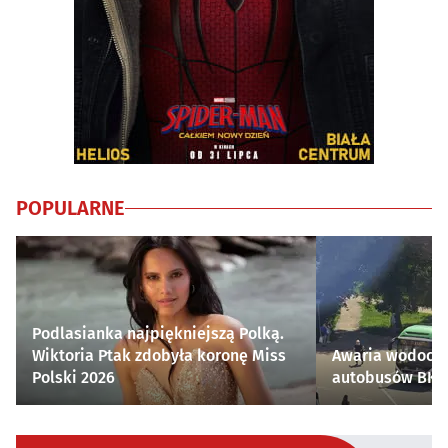
POPULARNE
Podlasianka najpiękniejszą Polką.
Wiktoria Ptak zdobyła koronę Miss
Awaria wodocią
Polski 2026
autobusów BKM 