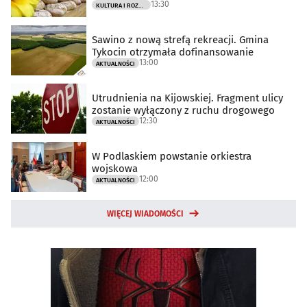
13:30
KULTURA I ROZRYWKA
Sawino z nową strefą rekreacji. Gmina
Tykocin otrzymała dofinansowanie
13:00
AKTUALNOŚCI
Utrudnienia na Kijowskiej. Fragment ulicy
zostanie wyłączony z ruchu drogowego
12:30
AKTUALNOŚCI
W Podlaskiem powstanie orkiestra
wojskowa
12:00
AKTUALNOŚCI
WIĘCEJ WIADOMOŚCI