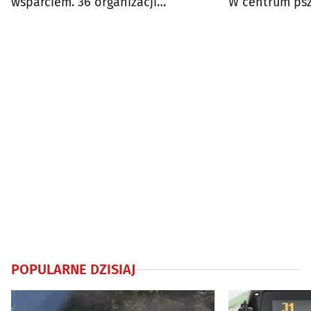
wsparciem. 36 organizacji
W centrum psz
otrzymało dotacje
ekologiczne
POPULARNE DZISIAJ