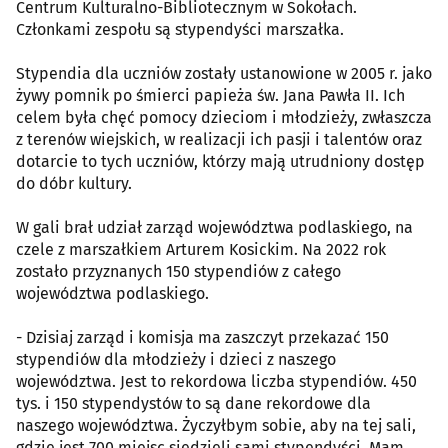
Centrum Kulturalno-Bibliotecznym w Sokołach.
Członkami zespołu są stypendyści marszałka.
Stypendia dla uczniów zostały ustanowione w 2005 r. jako
żywy pomnik po śmierci papieża św. Jana Pawła II. Ich
celem była chęć pomocy dzieciom i młodzieży, zwłaszcza
z terenów wiejskich, w realizacji ich pasji i talentów oraz
dotarcie to tych uczniów, którzy mają utrudniony dostęp
do dóbr kultury.
W gali brał udział zarząd województwa podlaskiego, na
czele z marszałkiem Arturem Kosickim. Na 2022 rok
zostało przyznanych 150 stypendiów z całego
województwa podlaskiego.
- Dzisiaj zarząd i komisja ma zaszczyt przekazać 150
stypendiów dla młodzieży i dzieci z naszego
województwa. Jest to rekordowa liczba stypendiów. 450
tys. i 150 stypendystów to są dane rekordowe dla
naszego województwa. Życzyłbym sobie, aby na tej sali,
gdzie jest 700 miejsc siedzieli sami stypendyści. Mam