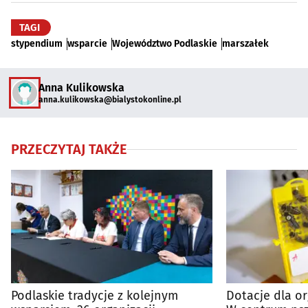
TAGI
stypendium
wsparcie
Województwo Podlaskie
marszałek
Anna Kulikowska
anna.kulikowska@bialystokonline.pl
PRZECZYTAJ TAKŻE
Podlaskie tradycje z kolejnym
Dotacje dla or