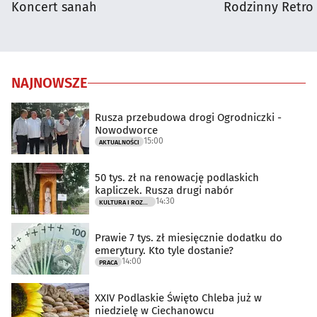
Koncert sanah
Rodzinny Retro 
NAJNOWSZE
Rusza przebudowa drogi Ogrodniczki -
Nowodworce
15:00
AKTUALNOŚCI
50 tys. zł na renowację podlaskich
kapliczek. Rusza drugi nabór
14:30
KULTURA I ROZRYWKA
Prawie 7 tys. zł miesięcznie dodatku do
emerytury. Kto tyle dostanie?
14:00
PRACA
XXIV Podlaskie Święto Chleba już w
niedzielę w Ciechanowcu