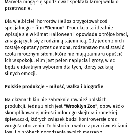
Marvela mogą się spodziewać spektakularnej walki o
przetrwanie.
Dla wielbicieli horrorów Helios przygotował coś
specjalnego – film
"Demon"
. Produkcja ta idealnie
wpisuje się w klimat Halloween i opowiada o trójce braci,
zmagających się z rodzinną tajemnicą. Gdy jeden z nich
zostaje opętany przez demona, rodzeństwo musi stawić
czoła mrocznym siłom, które nie mają zamiaru opuścić
ich w spokoju. Film jest pełen napięcia i grozy, więc
będzie idealnym wyborem dla tych, którzy szukają
silnych emocji.
Polskie produkcje – miłość, walka i biografie
Na ekranach kin nie zabraknie również polskich
produkcji. Jedną z nich jest
"Wrooklyn Zoo"
, opowieść o
skomplikowanej miłości młodego skejtera i romskiej
śpiewaczki, których związek budzi kontrowersje oraz
wrogość otoczenia. To historia o walce z przeciwnościami
losu i o próbach pogodzenia swoich marzeń z