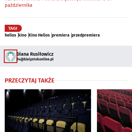
października
TAGI
helios
kino
Kino Helios
premiera
przedpremiera
Diana Rusiłowicz
24@bialystokonline.pl
PRZECZYTAJ TAKŻE