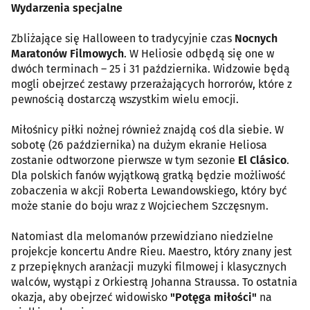
Wydarzenia specjalne
Zbliżające się Halloween to tradycyjnie czas
Nocnych
Maratonów Filmowych
. W Heliosie odbędą się one w
dwóch terminach – 25 i 31 października. Widzowie będą
mogli obejrzeć zestawy przerażających horrorów, które z
pewnością dostarczą wszystkim wielu emocji.
Miłośnicy piłki nożnej również znajdą coś dla siebie. W
sobotę (26 października) na dużym ekranie Heliosa
zostanie odtworzone pierwsze w tym sezonie
El Clásico
.
Dla polskich fanów wyjątkową gratką będzie możliwość
zobaczenia w akcji Roberta Lewandowskiego, który być
może stanie do boju wraz z Wojciechem Szczęsnym.
Natomiast dla melomanów przewidziano niedzielne
projekcje koncertu Andre Rieu. Maestro, który znany jest
z przepięknych aranżacji muzyki filmowej i klasycznych
walców, wystąpi z Orkiestrą Johanna Straussa. To ostatnia
okazja, aby obejrzeć widowisko
"Potęga miłości"
na