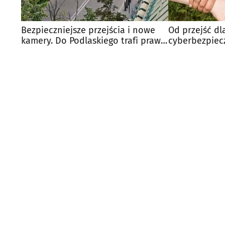
Bezpieczniejsze przejścia i nowe
Od przejść dl
kamery. Do Podlaskiego trafi prawie
cyberbezpiec
800 tys. zł
na liście MSW