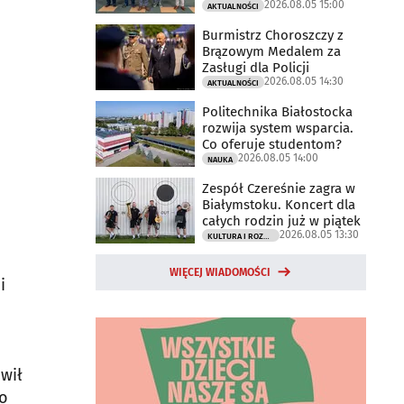
2026.08.05 15:00
AKTUALNOŚCI
Burmistrz Choroszczy z
Brązowym Medalem za
Zasługi dla Policji
2026.08.05 14:30
AKTUALNOŚCI
Politechnika Białostocka
rozwija system wsparcia.
Co oferuje studentom?
2026.08.05 14:00
NAUKA
Zespół Czereśnie zagra w
Białymstoku. Koncert dla
całych rodzin już w piątek
2026.08.05 13:30
KULTURA I ROZRYWKA
WIĘCEJ WIADOMOŚCI
i
wił
wo