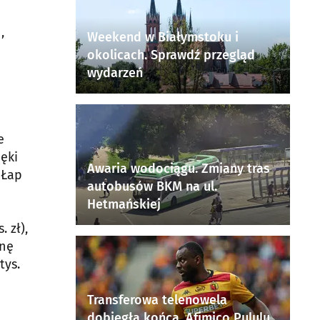
,
Weekend w Białymstoku i
okolicach. Sprawdź przegląd
wydarzeń
e
ięki
Awaria wodociągu. Zmiany tras
 Łap
autobusów BKM na ul.
Hetmańskiej
 zł),
inę
tys.
Transferowa telenowela
dobiegła końca. Afimico Pululu