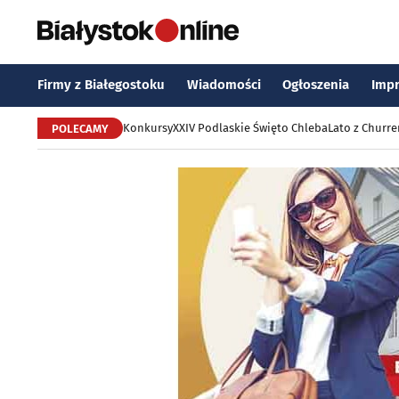
Firmy z Białegostoku
Wiadomości
Ogłoszenia
Imp
Konkursy
XXIV Podlaskie Święto Chleba
Lato z Churr
POLECAMY