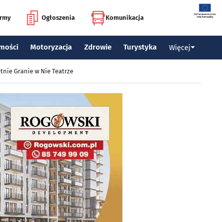
irmy
Ogłoszenia
Komunikacja
mości
Motoryzacja
Zdrowie
Turystyka
Więcej
tnie Granie w Nie Teatrze