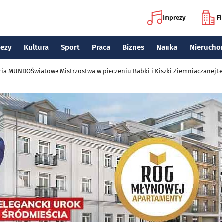
Imprezy
F
rezy
Kultura
Sport
Praca
Biznes
Nauka
Nierucho
eria MUNDO
Światowe Mistrzostwa w pieczeniu Babki i Kiszki Ziemniaczanej
Le