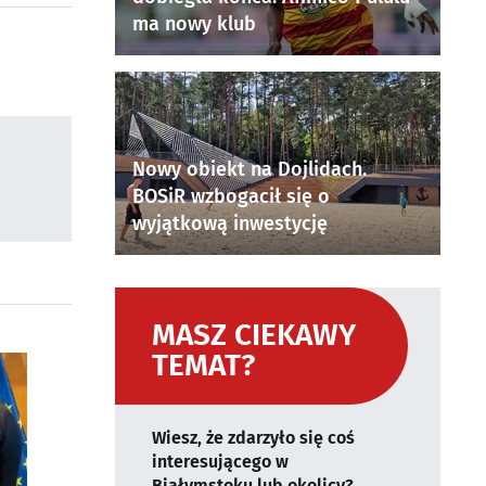
ma nowy klub
Nowy obiekt na Dojlidach.
BOSiR wzbogacił się o
wyjątkową inwestycję
MASZ CIEKAWY
TEMAT?
Wiesz, że zdarzyło się coś
interesującego w
Białymstoku lub okolicy?