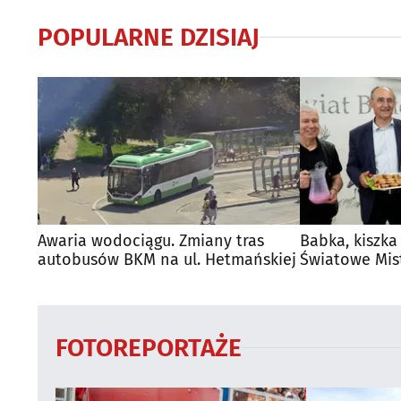
POPULARNE DZISIAJ
Awaria wodociągu. Zmiany tras
Babka, kiszka
autobusów BKM na ul. Hetmańskiej
Światowe Mis
Supraśla
FOTOREPORTAŻE