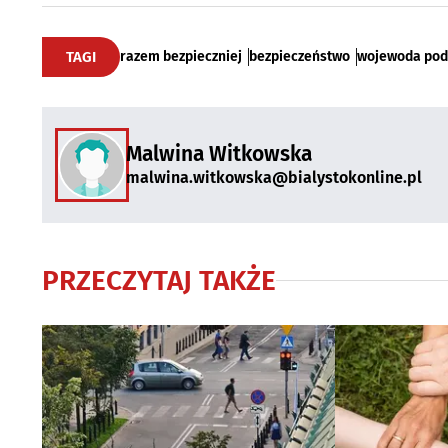
TAGI
razem bezpieczniej
bezpieczeństwo
wojewoda pod
Malwina Witkowska
malwina.witkowska@bialystokonline.pl
PRZECZYTAJ TAKŻE