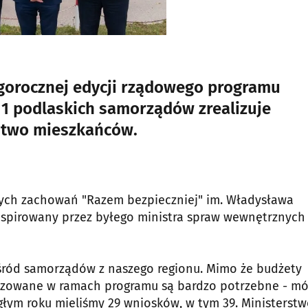
egorocznej edycji rządowego programu
11 podlaskich samorządów zrealizuje
stwo mieszkańców.
nych zachowań "Razem bezpieczniej" im. Władysława
ainspirowany przez byłego ministra spraw wewnętrznych 
śród samorządów z naszego regionu. Mimo że budżety
ealizowane w ramach programu są bardzo potrzebne - mó
łym roku mieliśmy 29 wniosków, w tym 39. Ministerst