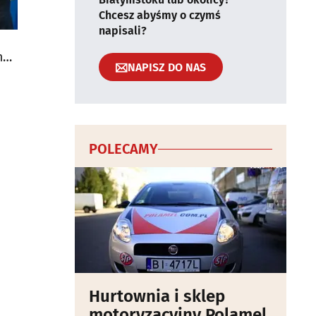
Chcesz abyśmy o czymś
napisali?
mal
NAPISZ DO NAS
POLECAMY
Hurtownia i sklep
motoryzacyjny Polamel