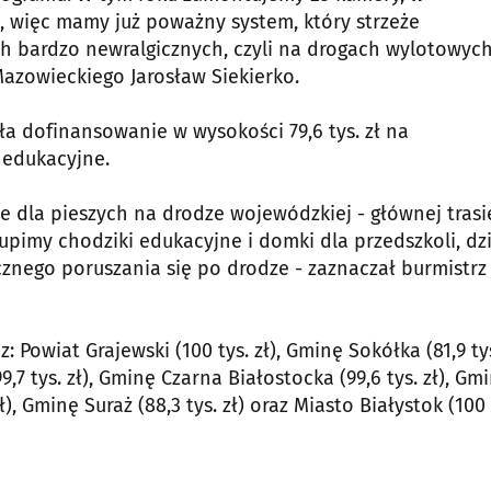
 więc mamy już poważny system, który strzeże
 bardzo newralgicznych, czyli na drogach wylotowych
azowieckiego Jarosław Siekierko.
ła dofinansowanie w wysokości 79,6 tys. zł na
 edukacyjne.
e dla pieszych na drodze wojewódzkiej - głównej trasi
kupimy chodziki edukacyjne i domki dla przedszkoli, dz
znego poruszania się po drodze - zaznaczał burmistrz
Powiat Grajewski (100 tys. zł), Gminę Sokółka (81,9 tys.
9,7 tys. zł), Gminę Czarna Białostocka (99,6 tys. zł), Gm
ł), Gminę Suraż (88,3 tys. zł) oraz Miasto Białystok (100 