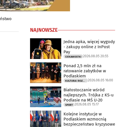
eństwo
NAJNOWSZE
Jedna apka, więcej wygody
- zakupy online z InPost
Pay
2026.08.05 20:55
CIEKAWOSTKI
Ponad 2,5 mln zł na
ratowanie zabytków w
Podlaskiem
2026.08.05 16:00
KULTURA I ROZRYWKA
Białostoczanie wśród
najlepszych. Trójka z KS-u
Podlasie na MŚ U-20
2026.08.05 15:17
SPORT
Kolejne instytucje w
Podlaskiem wzmocnią
bezpieczeństwo kryzysowe