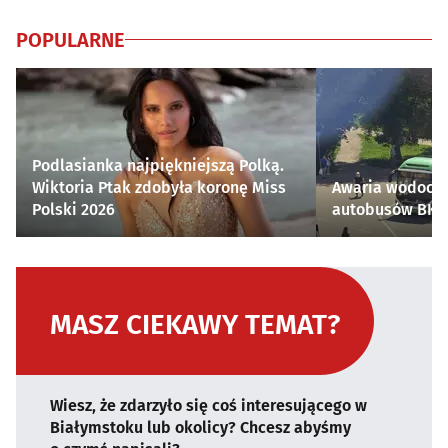
POPULARNE
Podlasianka najpiękniejszą Polką.
Wiktoria Ptak zdobyła koronę Miss
Awaria wodocią
Polski 2026
autobusów BKM 
MASZ CIEKAWY TEMAT?
Wiesz, że zdarzyło się coś interesującego w
Białymstoku lub okolicy? Chcesz abyśmy