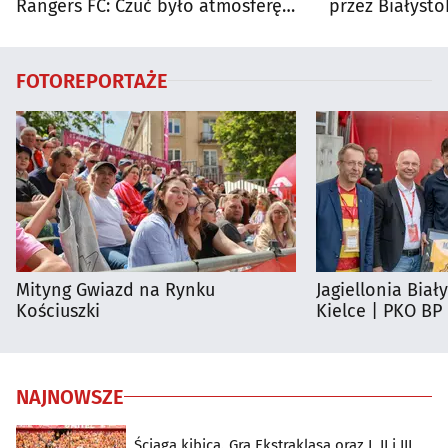
Rangers FC: Czuć było atmosferę
przez Białysto
dużego meczu
utrudnienia?
FOTOREPORTAŻE
Mityng Gwiazd na Rynku
Jagiellonia Biał
Kościuszki
Kielce | PKO BP
NAJNOWSZE
Ściąga kibica. Gra Ekstraklasa oraz I, II i III