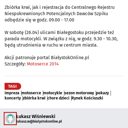
Zbiórka krwi, jak i rejestracja do Centralnego Rejestru
Niespokrewnionych Potencjalnych Dawców Szpiku
odbędzie się w godz. 09.00 - 17.00
W sobotę (26.04) ulicami Białegostoku przejedzie też
parada motocykli. W związku z nią, w godz. 9.30 - 10.30,
będą utrudnienia w ruchu w centrum miasta.
Akcji patronuje portal BiałystokOnline.pl
Szczegóły:
Motoserce 2014
TAGI
impreza
motoserce
motocykle
sezon motorowy
pokazy
koncerty
zbiórka krwi
chore dzieci
Rynek Kościuszki
Łukasz Wiśniewski
lukasz.w@bialystokonline.pl