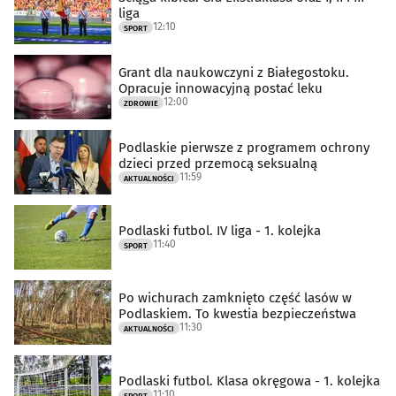
liga
12:10
SPORT
Grant dla naukowczyni z Białegostoku.
Opracuje innowacyjną postać leku
12:00
ZDROWIE
Podlaskie pierwsze z programem ochrony
dzieci przed przemocą seksualną
11:59
AKTUALNOŚCI
Podlaski futbol. IV liga - 1. kolejka
11:40
SPORT
Po wichurach zamknięto część lasów w
Podlaskiem. To kwestia bezpieczeństwa
11:30
AKTUALNOŚCI
Podlaski futbol. Klasa okręgowa - 1. kolejka
11:10