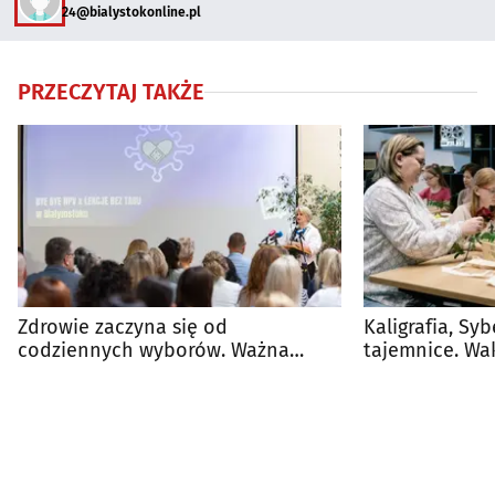
24@bialystokonline.pl
PRZECZYTAJ TAKŻE
Zdrowie zaczyna się od
Kaligrafia, Sy
codziennych wyborów. Ważna
tajemnice. Wa
inicjatywa dla młodzieży
dzieci