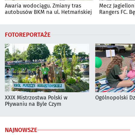
Awaria wodociągu. Zmiany tras
Mecz Jagiellon
autobusów BKM na ul. Hetmańskiej
Rangers FC. 
autobusy dla 
FOTOREPORTAŻE
XXIX Mistrzostwa Polski w
Ogólnopolski D
Pływaniu na Byle Czym
NAJNOWSZE