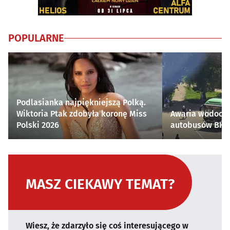
POPULARNE
Podlasianka najpiękniejszą Polką.
Wiktoria Ptak zdobyła koronę Miss
Awaria wodocią
Polski 2026
autobusów BKM 
MASZ CIEKAWY TEMAT?
Wiesz, że zdarzyło się coś interesującego w