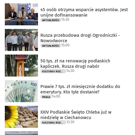
45 osób otrzyma wsparcie asystentów. Jest
unijne dofinansowanie
15:30
AKTUALNOŚCI
Rusza przebudowa drogi Ogrodniczki -
Nowodworce
15:00
AKTUALNOŚCI
50 tys. zł na renowację podlaskich
kapliczek. Rusza drugi nabór
14:30
KULTURA I ROZRYWKA
Prawie 7 tys. zł miesięcznie dodatku do
emerytury. Kto tyle dostanie?
14:00
PRACA
XXIV Podlaskie Święto Chleba już w
niedzielę w Ciechanowcu
13:30
KULTURA I ROZRYWKA