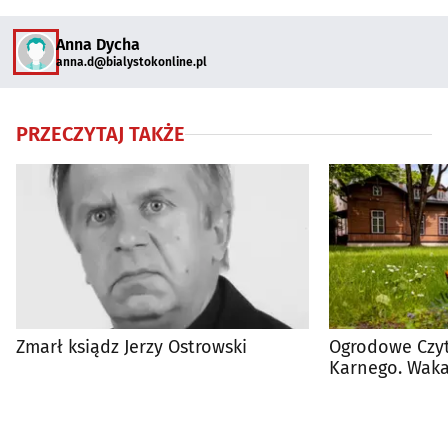
Anna Dycha
anna.d@bialystokonline.pl
PRZECZYTAJ TAKŻE
Zmarł ksiądz Jerzy Ostrowski
Ogrodowe Czy
Karnego. Waka
dzieci