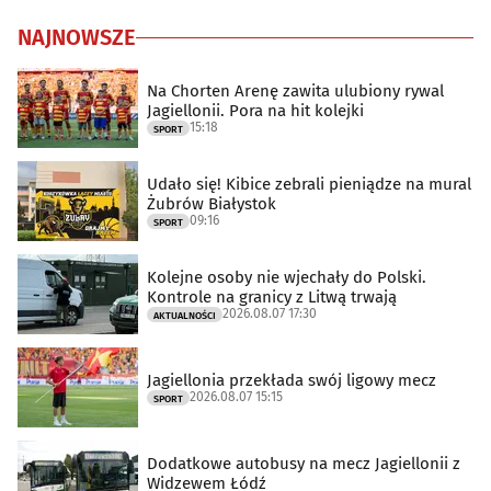
NAJNOWSZE
Na Chorten Arenę zawita ulubiony rywal
Jagiellonii. Pora na hit kolejki
15:18
SPORT
Udało się! Kibice zebrali pieniądze na mural
Żubrów Białystok
09:16
SPORT
Kolejne osoby nie wjechały do Polski.
Kontrole na granicy z Litwą trwają
2026.08.07 17:30
AKTUALNOŚCI
Jagiellonia przekłada swój ligowy mecz
2026.08.07 15:15
SPORT
Dodatkowe autobusy na mecz Jagiellonii z
Widzewem Łódź