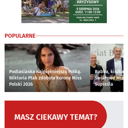
POPULARNE
Podlasianka najpiękniejszą Polką.
Babka, kiszka i
Wiktoria Ptak zdobyła koronę Miss
Światowe Mistr
Polski 2026
Supraśla
MASZ CIEKAWY TEMAT?