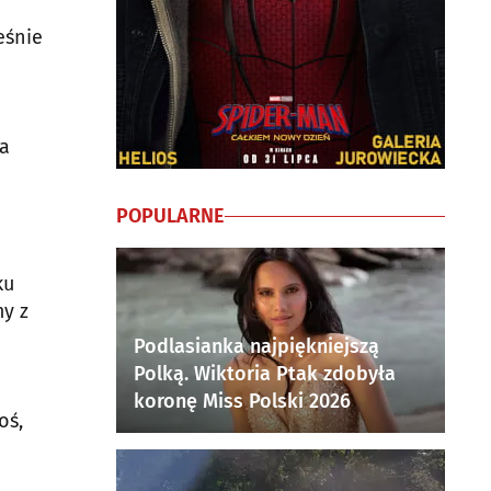
eśnie
ia
POPULARNE
ku
my z
Podlasianka najpiękniejszą
Polką. Wiktoria Ptak zdobyła
koronę Miss Polski 2026
oś,