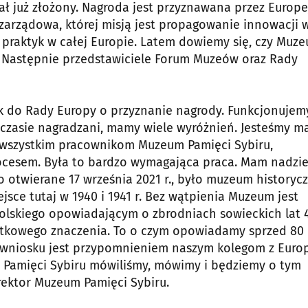
ł już złożony. Nagroda jest przyznawana przez Europe
zarządowa, której misją jest propagowanie innowacji 
praktyk w całej Europie. Latem dowiemy się, czy Muz
h. Następnie przedstawiciele Forum Muzeów oraz Rady
 do Rady Europy o przyznanie nagrody. Funkcjonujemy
 czasie nagradzani, mamy wiele wyróżnień. Jesteśmy m
 wszystkim pracownikom Muzeum Pamięci Sybiru,
cesem. Była to bardzo wymagająca praca. Mam nadzie
otwierane 17 września 2021 r., było muzeum historyc
sce tutaj w 1940 i 1941 r. Bez wątpienia Muzeum jest
lskiego opowiadającym o zbrodniach sowieckich lat 
ątkowego znaczenia. To o czym opowiadamy sprzed 80 l
go wniosku jest przypomnieniem naszym kolegom z Europ
Pamięci Sybiru mówiliśmy, mówimy i będziemy o tym
yrektor Muzeum Pamięci Sybiru.