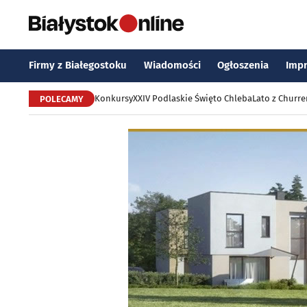
Firmy z Białegostoku
Wiadomości
Ogłoszenia
Imp
Konkursy
XXIV Podlaskie Święto Chleba
Lato z Churr
POLECAMY