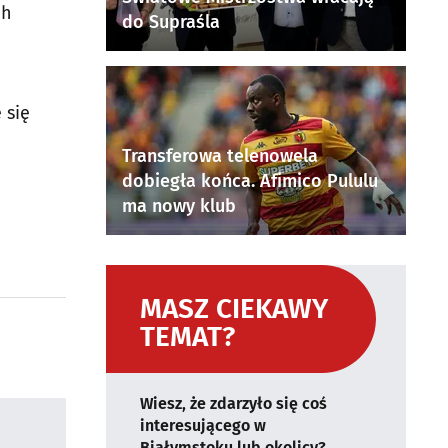
ch
do Supraśla
 się
Transferowa telenowela
dobiegła końca. Afimico Pululu
ma nowy klub
MASZ CIEKAWY
TEMAT?
Wiesz, że zdarzyło się coś
interesującego w
Białymstoku lub okolicy?