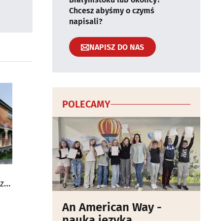
Chcesz abyśmy o czymś
napisali?
NAPISZ DO NAS
POLECAMY
zy
An American Way -
nauka języka