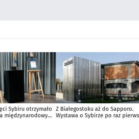
ci Sybiru otrzymało
Z Białegostoku aż do Sapporo.
za międzynarodowy
Wystawa o Sybirze po raz pierws
w Japonii