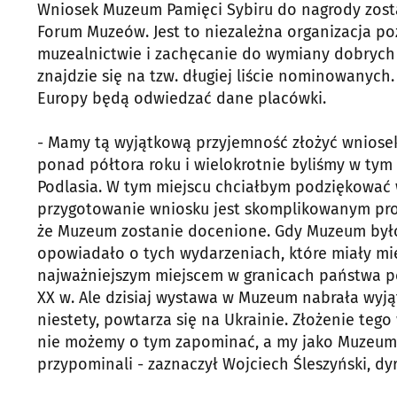
Wniosek Muzeum Pamięci Sybiru do nagrody zosta
Forum Muzeów. Jest to niezależna organizacja po
muzealnictwie i zachęcanie do wymiany dobrych 
znajdzie się na tzw. długiej liście nominowanyc
Europy będą odwiedzać dane placówki.
- Mamy tą wyjątkową przyjemność złożyć wniosek
ponad półtora roku i wielokrotnie byliśmy w tym
Podlasia. W tym miejscu chciałbym podziękować
przygotowanie wniosku jest skomplikowanym pro
że Muzeum zostanie docenione. Gdy Muzeum było 
opowiadało o tych wydarzeniach, które miały miej
najważniejszym miejscem w granicach państwa po
XX w. Ale dzisiaj wystawa w Muzeum nabrała wyj
niestety, powtarza się na Ukrainie. Złożenie te
nie możemy o tym zapominać, a my jako Muzeum 
przypominali - zaznaczył Wojciech Śleszyński, d