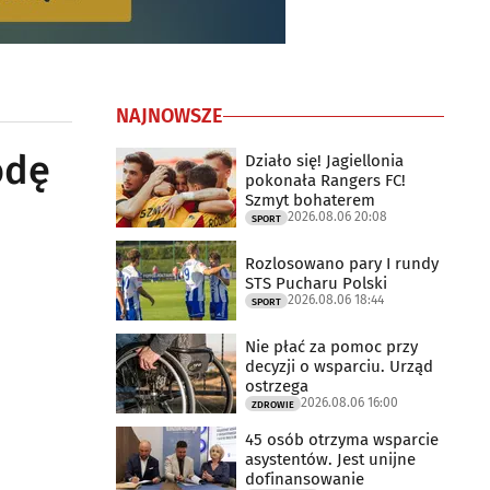
NAJNOWSZE
odę
Działo się! Jagiellonia
pokonała Rangers FC!
Szmyt bohaterem
2026.08.06 20:08
SPORT
Rozlosowano pary I rundy
STS Pucharu Polski
2026.08.06 18:44
SPORT
Nie płać za pomoc przy
decyzji o wsparciu. Urząd
ostrzega
2026.08.06 16:00
ZDROWIE
45 osób otrzyma wsparcie
asystentów. Jest unijne
dofinansowanie