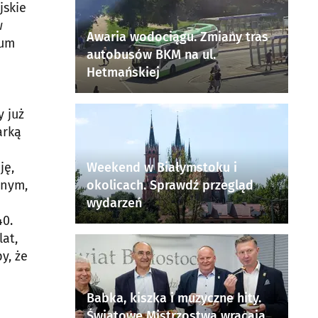
jskie
w
Awaria wodociągu. Zmiany tras
eum
autobusów BKM na ul.
Hetmańskiej
 już
arką
Weekend w Białymstoku i
ję,
okolicach. Sprawdź przegląd
znym,
wydarzeń
40.
at,
y, że
Babka, kiszka i muzyczne hity.
Światowe Mistrzostwa wracają