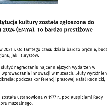
ytucja kultury została zgłoszona do
2024 (EMYA). To bardzo prestiżowe
w 2021 r. Od tamtego czasu działa bardzo prężnie, budz
nu, jak i turystów.
a służyć nagradzaniu najcenniejszych wydarzeń w
o wprowadzania innowacji w muzeach. Służy wyróżnien
dkreślał podczas konferencji prasowej Rafał Rudnicki,
 została ustanowiona w 1977 r., pod auspicjami Rady
tora muzealnego.