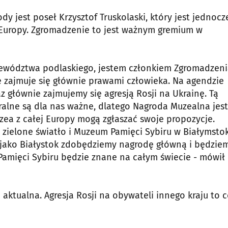
 jest poseł Krzysztof Truskolaski, który jest jednocz
Europy. Zgromadzenie to jest ważnym gremium w
ojewództwa podlaskiego, jestem członkiem Zgromadzen
re zajmuje się głównie prawami człowieka. Na agendzie
głównie zajmujemy się agresją Rosji na Ukrainę. Tą
ralne są dla nas ważne, dlatego Nagroda Muzealna jest
ea z całej Europy mogą zgłaszać swoje propozycje.
ła zielone światło i Muzeum Pamięci Sybiru w Białymsto
że jako Białystok zdobędziemy nagrodę główną i będzie
Pamięci Sybiru będzie znane na całym świecie - mówił
aktualna. Agresja Rosji na obywateli innego kraju to c