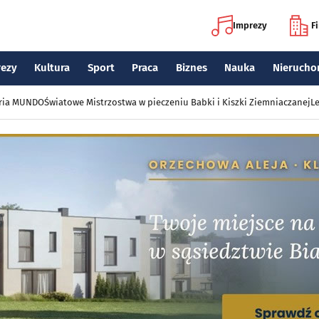
Imprezy
F
rezy
Kultura
Sport
Praca
Biznes
Nauka
Nierucho
eria MUNDO
Światowe Mistrzostwa w pieczeniu Babki i Kiszki Ziemniaczanej
Le