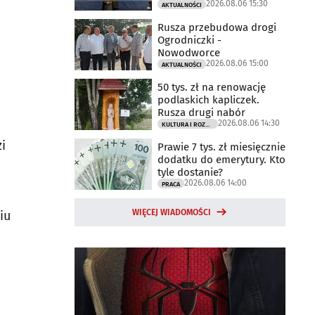
2026.08.06 15:30
AKTUALNOŚCI
Rusza przebudowa drogi
Ogrodniczki -
Nowodworce
2026.08.06 15:00
AKTUALNOŚCI
50 tys. zł na renowację
podlaskich kapliczek.
Rusza drugi nabór
2026.08.06 14:30
KULTURA I ROZRYWKA
i
Prawie 7 tys. zł miesięcznie
dodatku do emerytury. Kto
tyle dostanie?
2026.08.06 14:00
PRACA
WIĘCEJ WIADOMOŚCI
iu