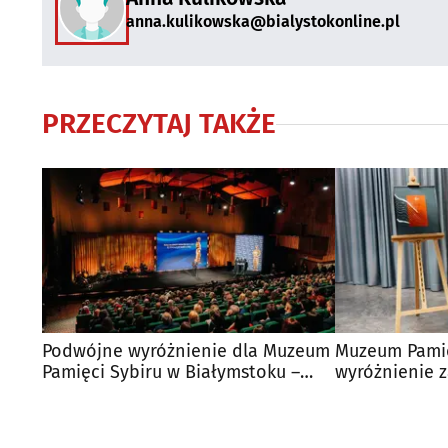
anna.kulikowska@bialystokonline.pl
PRZECZYTAJ TAKŻE
Podwójne wyróżnienie dla Muzeum
Muzeum Pamię
Pamięci Sybiru w Białymstoku –
wyróżnienie 
Złote BohaterONy
projekt