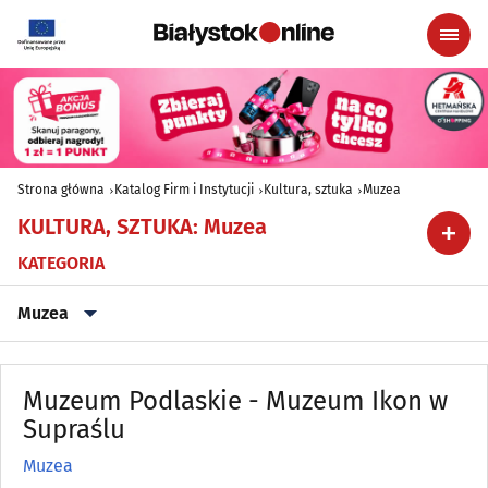
Strona główna
Katalog Firm i Instytucji
Kultura, sztuka
Muzea
KULTURA, SZTUKA
:
Muzea
KATEGORIA
Muzea
Filharmonie
(2)
Muzeum Podlaskie - Muzeum Ikon w
Galerie
Supraślu
(13)
Muzea
Kina
(5)