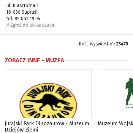
ul. Klasztorna 1
16-030 Supraśl
Media
(7)
tel. 85 663 19 94
Zgłoś do aktualizacji
Muzea
(31)
Ośrodki kultury, Kluby
(44)
Ilość wyświetleń:
23470
Teatry
(8)
ZOBACZ INNE -
MUZEA
Jurajski Park Dinozaurów - Muzeum
Muzeum Wojsk
Dziejów Ziemi