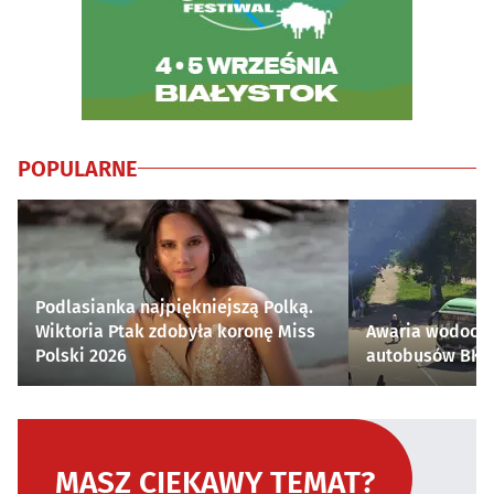
POPULARNE
Podlasianka najpiękniejszą Polką.
Wiktoria Ptak zdobyła koronę Miss
Awaria wodocią
Polski 2026
autobusów BKM 
MASZ CIEKAWY TEMAT?