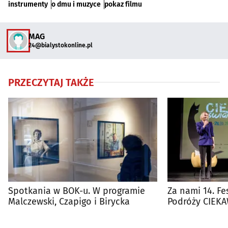
instrumenty
o dmu i muzyce
pokaz filmu
MAG
24@bialystokonline.pl
PRZECZYTAJ TAKŻE
Spotkania w BOK-u. W programie
Za nami 14. Fes
Malczewski, Czapigo i Birycka
Podróży CIEKA
Publiczność n