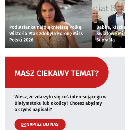
Podlasianka najpiękniejszą Polką.
Babka, kiszka i
Wiktoria Ptak zdobyła koronę Miss
Światowe Mistr
Polski 2026
Supraśla
MASZ CIEKAWY TEMAT?
Wiesz, że zdarzyło się coś interesującego w
Białymstoku lub okolicy? Chcesz abyśmy
o czymś napisali?
NAPISZ DO NAS