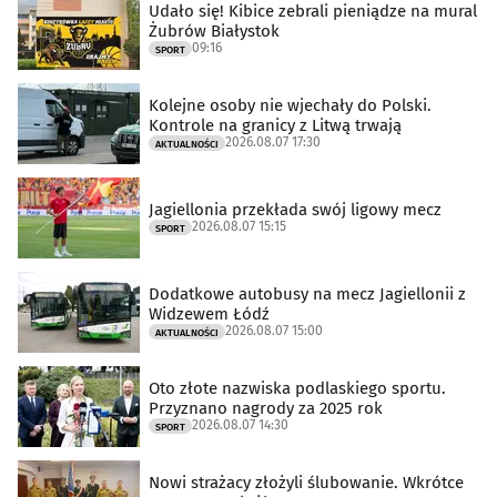
Udało się! Kibice zebrali pieniądze na mural
Żubrów Białystok
09:16
SPORT
Kolejne osoby nie wjechały do Polski.
Kontrole na granicy z Litwą trwają
2026.08.07 17:30
AKTUALNOŚCI
Jagiellonia przekłada swój ligowy mecz
2026.08.07 15:15
SPORT
Dodatkowe autobusy na mecz Jagiellonii z
Widzewem Łódź
2026.08.07 15:00
AKTUALNOŚCI
Oto złote nazwiska podlaskiego sportu.
Przyznano nagrody za 2025 rok
2026.08.07 14:30
SPORT
Nowi strażacy złożyli ślubowanie. Wkrótce