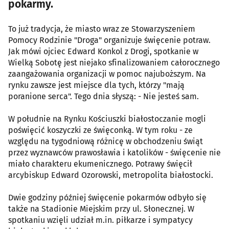
pokarmy.
To już tradycja, że miasto wraz ze Stowarzyszeniem
Pomocy Rodzinie "Droga" organizuje święcenie potraw.
Jak mówi ojciec Edward Konkol z Drogi, spotkanie w
Wielką Sobotę jest niejako sfinalizowaniem całorocznego
zaangażowania organizacji w pomoc najuboższym. Na
rynku zawsze jest miejsce dla tych, którzy "mają
poranione serca". Tego dnia słyszą: - Nie jesteś sam.
W południe na Rynku Kościuszki białostoczanie mogli
poświęcić koszyczki ze święconką. W tym roku - ze
względu na tygodniową różnicę w obchodzeniu świąt
przez wyznawców prawosławia i katolików - święcenie nie
miało charakteru ekumenicznego. Potrawy święcił
arcybiskup Edward Ozorowski, metropolita białostocki.
Dwie godziny później święcenie pokarmów odbyło się
także na Stadionie Miejskim przy ul. Słonecznej. W
spotkaniu wzięli udział m.in. piłkarze i sympatycy