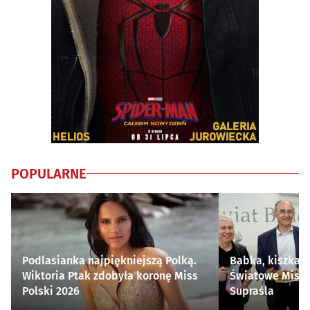
POPULARNE
Podlasianka najpiękniejszą Polką.
Babka, kiszka i
Wiktoria Ptak zdobyła koronę Miss
Światowe Mistr
Polski 2026
Supraśla