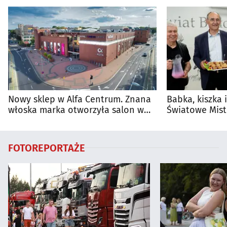
Nowy sklep w Alfa Centrum. Znana
Babka, kiszka 
włoska marka otworzyła salon w
Światowe Mist
Białymstoku
Supraśla
FOTOREPORTAŻE