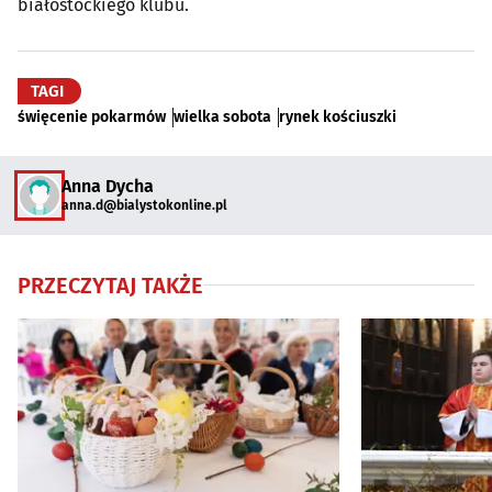
białostockiego klubu.
TAGI
święcenie pokarmów
wielka sobota
rynek kościuszki
Anna Dycha
anna.d@bialystokonline.pl
PRZECZYTAJ TAKŻE