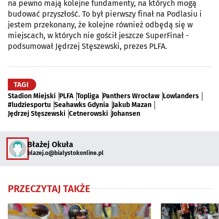
na pewno mają kolejne fundamenty, na których mogą
budować przyszłość. To był pierwszy finał na Podlasiu i
jestem przekonany, że kolejne również odbędą się w
miejscach, w których nie gościł jeszcze SuperFinał -
podsumował Jędrzej Stęszewski, prezes PLFA.
TAGI
Stadion Miejski
PLFA
Topliga
Panthers Wrocław
Lowlanders
#ludziesportu
Seahawks Gdynia
Jakub Mazan
Jędrzej Stęszewski
Cetnerowski
Johansen
Błażej Okuła
blazej.o@bialystokonline.pl
PRZECZYTAJ TAKŻE