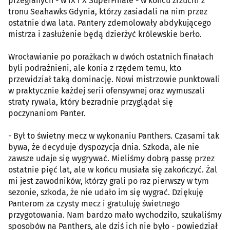
przegranych - w IX i X SuperFinale - w końcu zrzucili z
tronu Seahawks Gdynia, którzy zasiadali na nim przez
ostatnie dwa lata. Pantery zdemolowały abdykującego
mistrza i zasłużenie będą dzierżyć królewskie berło.
Wrocławianie po porażkach w dwóch ostatnich finałach
byli podrażnieni, ale konia z rzędem temu, kto
przewidział taką dominację. Nowi mistrzowie punktowali
w praktycznie każdej serii ofensywnej oraz wymuszali
straty rywala, który bezradnie przyglądał się
poczynaniom Panter.
- Był to świetny mecz w wykonaniu Panthers. Czasami tak
bywa, że decyduje dyspozycja dnia. Szkoda, ale nie
zawsze udaje się wygrywać. Mieliśmy dobrą passę przez
ostatnie pięć lat, ale w końcu musiała się zakończyć. Żal
mi jest zawodników, którzy grali po raz pierwszy w tym
sezonie, szkoda, że nie udało im się wygrać. Dziękuję
Panterom za czysty mecz i gratuluję świetnego
przygotowania. Nam bardzo mało wychodziło, szukaliśmy
sposobów na Panthers, ale dziś ich nie było - powiedział