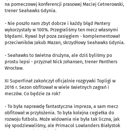
na pomeczowej konferencji prasowej Maciej Cetnerowski,
trener Seahawks Gdynia.
- Nie poszło nam zbyt dobrze i każdy błąd Pantery
wykorzystały w 100%. Przegraliśmy ten mecz własnymi
błędami. Rywal był poza zasięgiem - komplementował
przeciwników Jakub Mazan, skrzydłowy Seahawks Gdynia.
- Seahawks to świetna drużyna, ale dziś byliśmy po
prostu lepsi - przyznał Nick Johansen, trener Panthers
Wrocław.
XI SuperFinał zakończył oficjalnie rozgrywki Topligi w
2016 r. Sezon obfitował w wiele świetnych zagrań i
meczów. Co będzie za rok?
- To była naprawdę fantastyczna impreza, a sam mecz
obfitował w przyłożenia. To była kolejna cegiełka do
rozwoju futbolu. Może widownia nie była tak liczna, jak
się spodziewaliśmy, ale Primacol Lowlanders Białystok