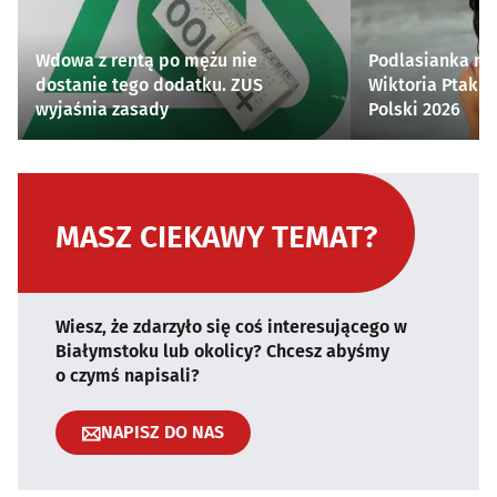
Wdowa z rentą po mężu nie
Podlasianka naj
dostanie tego dodatku. ZUS
Wiktoria Ptak z
wyjaśnia zasady
Polski 2026
MASZ CIEKAWY TEMAT?
Wiesz, że zdarzyło się coś interesującego w
Białymstoku lub okolicy? Chcesz abyśmy
o czymś napisali?
NAPISZ DO NAS