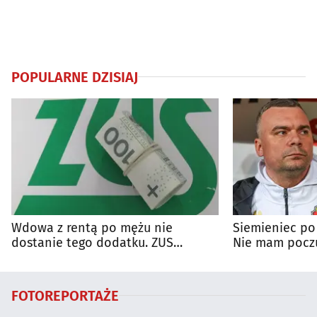
POPULARNE DZISIAJ
Wdowa z rentą po mężu nie
Siemieniec po
dostanie tego dodatku. ZUS
Nie mam poczu
wyjaśnia zasady
na porażkę
FOTOREPORTAŻE