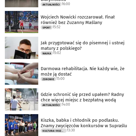
16:00
AKTUALNOŚCI
Wojciech Nowicki rozczarował. Finał
również bez Zuzanny Maślany
15:52
SPORT
Jak przygotować się do pisemnej i ustnej
matury z polskiego?
15:02
NAUKA
Darmowa rehabilitacja. Nie każdy wie, że
może ją dostać
15:00
ZDROWIE
Gdzie schronić się przed upałem? Radny
chce więcej miejsc z bezpłatną wodą
14:00
AKTUALNOŚCI
Kiszka, babka i chłodnik po podlasku.
Znamy zwycięzców konkursów w Supraślu
13:30
KULTURA I ROZRYWKA