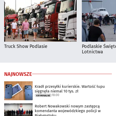
Truck Show Podlasie
Podlaskie Święto
Lotnictwa
NAJNOWSZE
Kradł przesyłki kurierskie. Wartość łupu
sięgnęła niemal 10 tys. zł
18:00
KRYMINALNE
Robert Nowakowski nowym zastępcą
komendanta wojewódzkiego policji w
Białymstoku