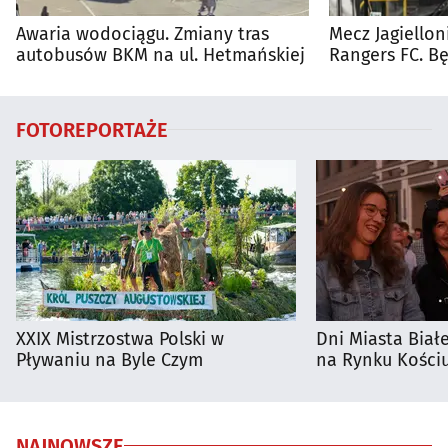
Awaria wodociągu. Zmiany tras
Mecz Jagiellon
autobusów BKM na ul. Hetmańskiej
Rangers FC. 
autobusy dla 
FOTOREPORTAŻE
XXIX Mistrzostwa Polski w
Dni Miasta Biał
Pływaniu na Byle Czym
na Rynku Kościu
NAJNOWSZE