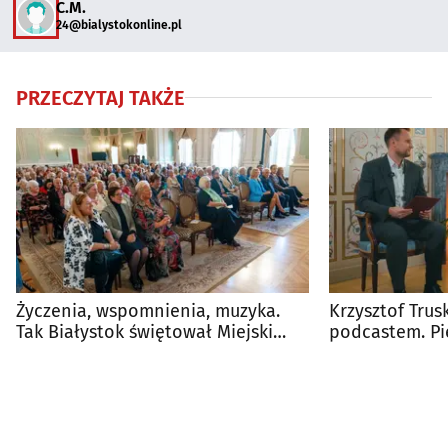
C.M.
24@bialystokonline.pl
PRZECZYTAJ TAKŻE
Życzenia, wspomnienia, muzyka.
Krzysztof Trus
Tak Białystok świętował Miejski
podcastem. Pi
Dzień Seniora
jego ojciec