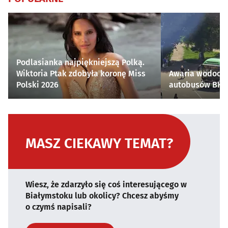
Podlasianka najpiękniejszą Polką.
Wiktoria Ptak zdobyła koronę Miss
Awaria wodocią
Polski 2026
autobusów BKM 
MASZ CIEKAWY TEMAT?
Wiesz, że zdarzyło się coś interesującego w
Białymstoku lub okolicy? Chcesz abyśmy
o czymś napisali?