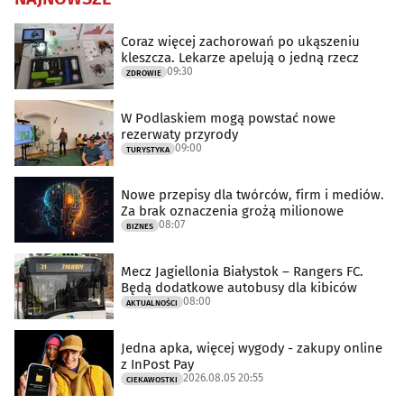
Coraz więcej zachorowań po ukąszeniu
kleszcza. Lekarze apelują o jedną rzecz
09:30
ZDROWIE
W Podlaskiem mogą powstać nowe
rezerwaty przyrody
09:00
TURYSTYKA
Nowe przepisy dla twórców, firm i mediów.
Za brak oznaczenia grożą milionowe
08:07
BIZNES
Mecz Jagiellonia Białystok – Rangers FC.
Będą dodatkowe autobusy dla kibiców
08:00
AKTUALNOŚCI
Jedna apka, więcej wygody - zakupy online
z InPost Pay
2026.08.05 20:55
CIEKAWOSTKI