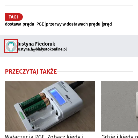
TAGI
dostawa prądu
PGE
przerwy w dostawach prądu
prąd
Justyna Fiedoruk
justyna.f@bialystokonline.pl
PRZECZYTAJ TAKŻE
Wyłączenia PGE. Zobacz kiedy i
Gdzie i kiedy 