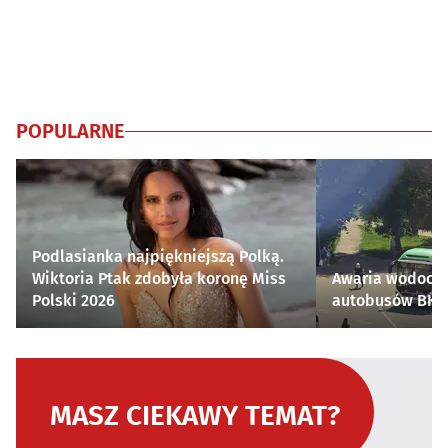
POPULARNE
Podlasianka najpiękniejszą Polką.
Wiktoria Ptak zdobyła koronę Miss
Awaria wodocią
Polski 2026
autobusów BKM 
MASZ CIEKAWY TEMAT?