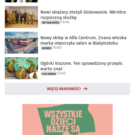
Nowi strażacy złożyli ślubowanie. Wkrótce
rozpoczną służbę
14:04
AKTUALNOŚCI
Nowy sklep w Alfa Centrum. Znana włoska
marka otworzyła salon w Białymstoku
14:00
BIZNES
Ogórki kiszone. Ten sprawdzony przepis
warto znać
13:40
KULINARIA
WIĘCEJ WIADOMOŚCI