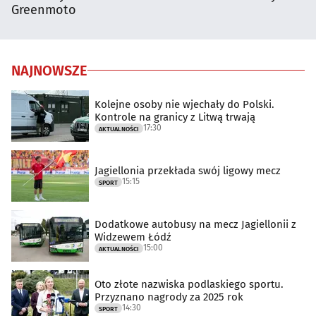
Greenmoto
NAJNOWSZE
Kolejne osoby nie wjechały do Polski.
Kontrole na granicy z Litwą trwają
17:30
AKTUALNOŚCI
Jagiellonia przekłada swój ligowy mecz
15:15
SPORT
Dodatkowe autobusy na mecz Jagiellonii z
Widzewem Łódź
15:00
AKTUALNOŚCI
Oto złote nazwiska podlaskiego sportu.
Przyznano nagrody za 2025 rok
14:30
SPORT