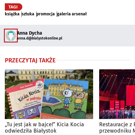
TAGI
książka
sztuka
promocja
galeria arsenał
Anna Dycha
anna.d@bialystokonline.pl
PRZECZYTAJ TAKŻE
„Tu jest jak w bajce!” Kicia Kocia
Restauracje z 
odwiedziła Białystok
przewodniku M