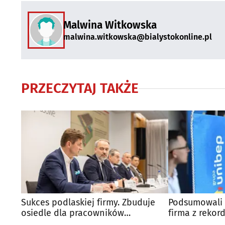
Malwina Witkowska
malwina.witkowska@bialystokonline.pl
PRZECZYTAJ TAKŻE
Sukces podlaskiej firmy. Zbuduje
Podsumowali 
osiedle dla pracowników
firma z reko
elektrowni jądrowej