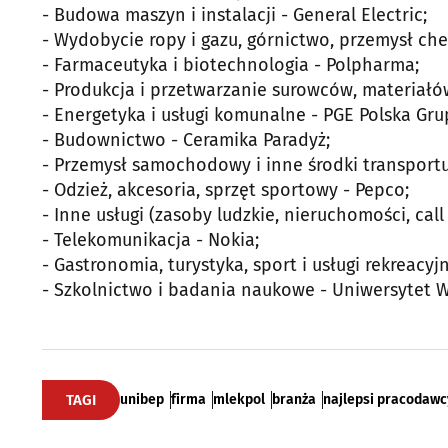
- Budowa maszyn i instalacji - General Electric;
- Wydobycie ropy i gazu, górnictwo, przemysł ch
- Farmaceutyka i biotechnologia - Polpharma;
- Produkcja i przetwarzanie surowców, materiał
- Energetyka i usługi komunalne - PGE Polska Gr
- Budownictwo - Ceramika Paradyż;
- Przemysł samochodowy i inne środki transport
- Odzież, akcesoria, sprzęt sportowy - Pepco;
- Inne usługi (zasoby ludzkie, nieruchomości, call
- Telekomunikacja - Nokia;
- Gastronomia, turystyka, sport i usługi rekreacyjn
- Szkolnictwo i badania naukowe - Uniwersytet W
TAGI
unibep
firma
mlekpol
branża
najlepsi pracodawc