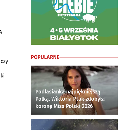
A
POPULARNE
dczy
ki
Podlasianka najpiękniejszą
Polką. Wiktoria Ptak zdobyła
koronę Miss Polski 2026