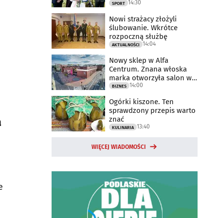
14:30
2025 rok
SPORT
Nowi strażacy złożyli
ślubowanie. Wkrótce
rozpoczną służbę
14:04
AKTUALNOŚCI
Nowy sklep w Alfa
Centrum. Znana włoska
marka otworzyła salon w
14:00
Białymstoku
BIZNES
Ogórki kiszone. Ten
sprawdzony przepis warto
znać
a
13:40
KULINARIA
WIĘCEJ WIADOMOŚCI
e