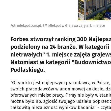
Fot: mlekpol.com.pl. SM Mlekpol w Grajewa zajęła 1. miejsce
Forbes stworzył ranking 300 Najleps
podzielony na 24 branże. W kategori
nietrwałych" 1. miejsce zajęła graje
Natomiast w kategorii "Budownictwo" 
Podlaskiego.
"O tym kto jest najlepszym pracodawcą w Polsce,
swoich pracodawców w anonimowej ankiecie, dzi
oferowanych miejsc pracy. Firmy nie były w stan
można było np. zgłosić swojego udziału poprzez
całkowitą niezależność wyników badania" - czyt