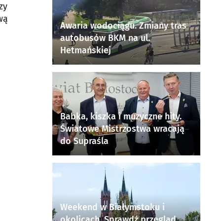
zy
wą
Awaria wodociągu. Zmiany tras
autobusów BKM na ul.
Hetmańskiej
Babka, kiszka i muzyczne hity.
Światowe Mistrzostwa wracają
do Supraśla
Weekend w Białymstoku i
okolicach. Sprawdź przegląd