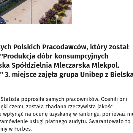
zych Polskich Pracodawców, który został
i "Produkcja dóbr konsumpcyjnych
wska Spółdzielnia Mleczarska Mlekpol.
3. miejsce zajęła grupa Unibep z Bielsk
 Statista poprosiła samych pracowników. Ocenili oni
ęki czemu została zbadana rzeczywista jakość
ie wpłynąć na ocenę uzyskaną w rankingu, ponieważ ni
 zamówienie usługi płatnego audytu. Gwarantowało to
amy w Forbes.