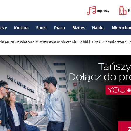
Imprezy
F
rezy
Kultura
Sport
Praca
Biznes
Nauka
Nierucho
eria MUNDO
Światowe Mistrzostwa w pieczeniu Babki i Kiszki Ziemniaczanej
Le