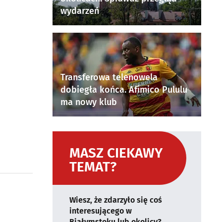
wydarzeń
Transferowa telenowela
dobiegła końca. Afimico Pululu
ma nowy klub
MASZ CIEKAWY
TEMAT?
Wiesz, że zdarzyło się coś
interesującego w
Białymstoku lub okolicy?