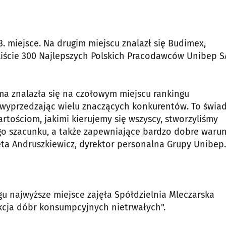
. miejsce. Na drugim miejscu znalazł się Budimex,
 liście 300 Najlepszych Polskich Pracodawców Unibep S
ma znalazła się na czołowym miejscu rankingu
wyprzedzając wielu znaczących konkurentów. To świa
wartościom, jakimi kierujemy się wszyscy, stworzyliśmy
go szacunku, a także zapewniające bardzo dobre warun
a Andruszkiewicz, dyrektor personalna Grupy Unibep.
gu najwyższe miejsce zajęła Spółdzielnia Mleczarska
ukcja dóbr konsumpcyjnych nietrwałych".