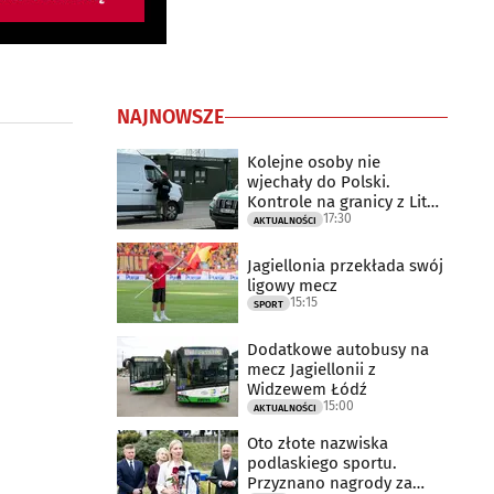
NAJNOWSZE
Kolejne osoby nie
wjechały do Polski.
Kontrole na granicy z Litwą
17:30
trwają
AKTUALNOŚCI
Jagiellonia przekłada swój
ligowy mecz
15:15
SPORT
Dodatkowe autobusy na
mecz Jagiellonii z
Widzewem Łódź
15:00
AKTUALNOŚCI
Oto złote nazwiska
podlaskiego sportu.
Przyznano nagrody za