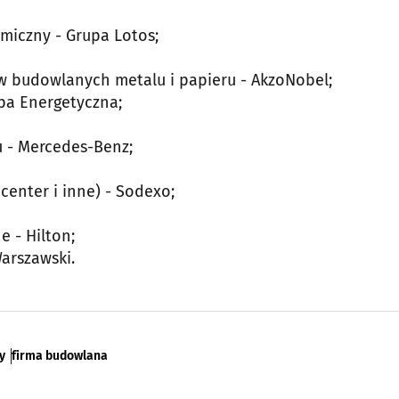
emiczny - Grupa Lotos;
ów budowlanych metalu i papieru - AkzoNobel;
upa Energetyczna;
u - Mercedes-Benz;
 center i inne) - Sodexo;
e - Hilton;
arszawski.
y
firma budowlana