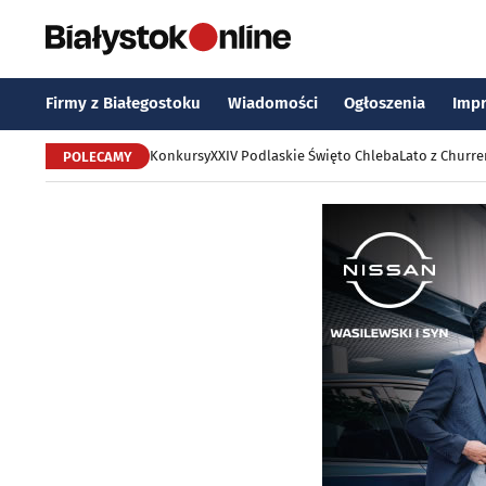
Firmy z Białegostoku
Wiadomości
Ogłoszenia
Imp
Konkursy
XXIV Podlaskie Święto Chleba
Lato z Churr
POLECAMY