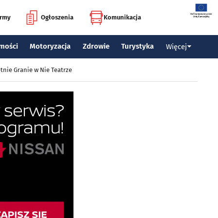
irmy
Ogłoszenia
Komunikacja
mości
Motoryzacja
Zdrowie
Turystyka
Więcej
tnie Granie w Nie Teatrze