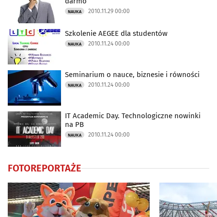
darmo
2010.11.29 00:00
NAUKA
Dom
(875)
Szkolenie AEGEE dla studentów
Kryminalne
(4576)
2010.11.24 00:00
NAUKA
Drogówka
(2463)
Seminarium o nauce, biznesie i równości
2010.11.24 00:00
NAUKA
Turystyka
(182)
Kulinaria
(110)
IT Academic Day. Technologiczne nowinki
na PB
2010.11.24 00:00
NAUKA
Kraj i Świat
(239)
Ciekawostki
(998)
FOTOREPORTAŻE