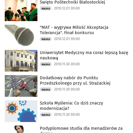
Święto Politechniki Białostockiej
Kultura i Rozrywka
(18494)
2010.12.01 00:00
NAUKA
Sport
(14021)
"MAT - wygrywa Miłość Akceptacja
Tolerancja". Finał konkursu
Biznes
(4742)
2010.12.01 00:00
NAUKA
Praca
(1980)
Uniwersytet Medyczny ma coraz lepszą bazę
naukową
2010.11.30 00:00
NAUKA
Nauka
(4833)
Dodatkowy nabór do Punktu
Zdrowie
(3301)
Przedszkolnego przy ul. Strażackiej
2010.11.30 00:00
NAUKA
Uroda
(625)
Szkoła Myślenia: Co dziś znaczy
modernizacja?
Rodzina
(203)
2010.11.30 00:00
NAUKA
Motoryzacja
(769)
Podyplomowe studia dla menadżerów za