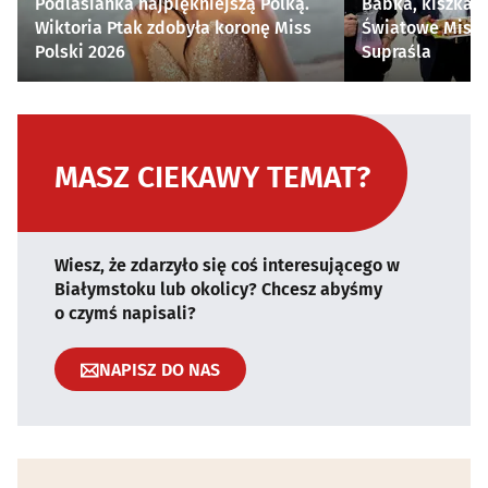
Podlasianka najpiękniejszą Polką.
Babka, kiszka i
Wiktoria Ptak zdobyła koronę Miss
Światowe Mistr
Polski 2026
Supraśla
MASZ CIEKAWY TEMAT?
Wiesz, że zdarzyło się coś interesującego w
Białymstoku lub okolicy? Chcesz abyśmy
o czymś napisali?
NAPISZ DO NAS