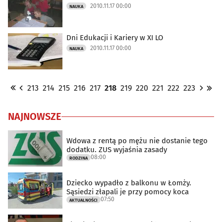
2010.11.17 00:00
NAUKA
Dni Edukacji i Kariery w XI LO
2010.11.17 00:00
NAUKA
213
214
215
216
217
218
219
220
221
222
223
NAJNOWSZE
Wdowa z rentą po mężu nie dostanie tego
dodatku. ZUS wyjaśnia zasady
08:00
RODZINA
Dziecko wypadło z balkonu w Łomży.
Sąsiedzi złapali je przy pomocy koca
07:50
AKTUALNOŚCI