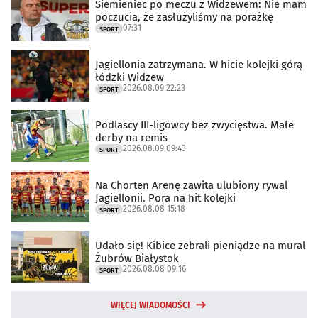
Siemieniec po meczu z Widzewem: Nie mam
poczucia, że zasłużyliśmy na porażkę
07:31
SPORT
Jagiellonia zatrzymana. W hicie kolejki górą
łódzki Widzew
2026.08.09 22:23
SPORT
Podlascy III-ligowcy bez zwycięstwa. Małe
derby na remis
2026.08.09 09:43
SPORT
Na Chorten Arenę zawita ulubiony rywal
Jagiellonii. Pora na hit kolejki
2026.08.08 15:18
SPORT
Udało się! Kibice zebrali pieniądze na mural
Żubrów Białystok
2026.08.08 09:16
SPORT
WIĘCEJ WIADOMOŚCI