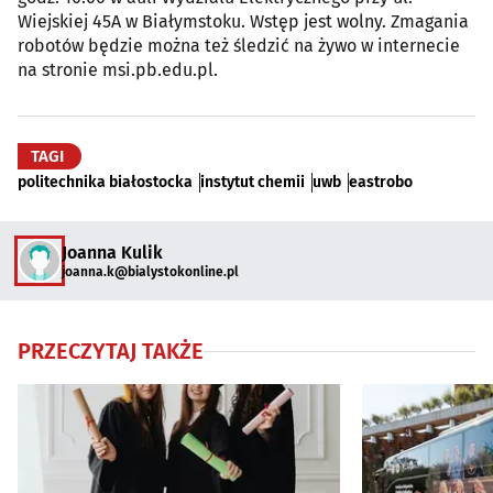
Wiejskiej 45A w Białymstoku. Wstęp jest wolny. Zmagania
robotów będzie można też śledzić na żywo w internecie
na stronie msi.pb.edu.pl.
TAGI
politechnika białostocka
instytut chemii
uwb
eastrobo
Joanna Kulik
joanna.k@bialystokonline.pl
PRZECZYTAJ TAKŻE