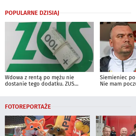
POPULARNE DZISIAJ
Wdowa z rentą po mężu nie
Siemieniec po
dostanie tego dodatku. ZUS
Nie mam poczu
wyjaśnia zasady
na porażkę
FOTOREPORTAŻE