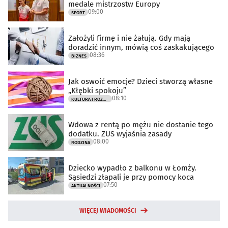
medale mistrzostw Europy
09:00
SPORT
Założyli firmę i nie żałują. Gdy mają
doradzić innym, mówią coś zaskakującego
08:36
BIZNES
Jak oswoić emocje? Dzieci stworzą własne
„Kłębki spokoju”
08:10
KULTURA I ROZRYWKA
Wdowa z rentą po mężu nie dostanie tego
dodatku. ZUS wyjaśnia zasady
08:00
RODZINA
Dziecko wypadło z balkonu w Łomży.
Sąsiedzi złapali je przy pomocy koca
07:50
AKTUALNOŚCI
WIĘCEJ WIADOMOŚCI