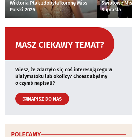
Wiktoria Ptak zdobyła koronę Miss
Światowe Mistr
Polski 2026
Supraśla
MASZ CIEKAWY TEMAT?
Wiesz, że zdarzyło się coś interesującego w
Białymstoku lub okolicy? Chcesz abyśmy
o czymś napisali?
NAPISZ DO NAS
POLECAMY