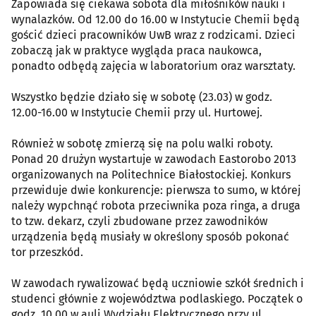
Zapowiada się ciekawa sobota dla miłośników nauki i
wynalazków. Od 12.00 do 16.00 w Instytucie Chemii będą
gościć dzieci pracowników UwB wraz z rodzicami. Dzieci
zobaczą jak w praktyce wygląda praca naukowca,
ponadto odbędą zajęcia w laboratorium oraz warsztaty.
Wszystko będzie działo się w sobotę (23.03) w godz.
12.00-16.00 w Instytucie Chemii przy ul. Hurtowej.
Również w sobotę zmierzą się na polu walki roboty.
Ponad 20 drużyn wystartuje w zawodach Eastorobo 2013
organizowanych na Politechnice Białostockiej. Konkurs
przewiduje dwie konkurencje: pierwsza to sumo, w której
należy wypchnąć robota przeciwnika poza ringa, a druga
to tzw. dekarz, czyli zbudowane przez zawodników
urządzenia będą musiały w określony sposób pokonać
tor przeszkód.
W zawodach rywalizować będą uczniowie szkół średnich i
studenci głównie z województwa podlaskiego. Początek o
godz. 10.00 w auli Wydziału Elektrycznego przy ul.