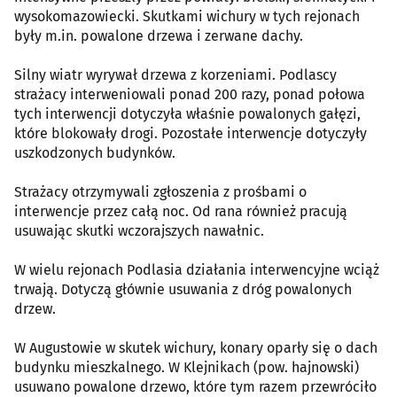
wysokomazowiecki. Skutkami wichury w tych rejonach
były m.in. powalone drzewa i zerwane dachy.
Silny wiatr wyrywał drzewa z korzeniami. Podlascy
strażacy interweniowali ponad 200 razy, ponad połowa
tych interwencji dotyczyła właśnie powalonych gałęzi,
które blokowały drogi. Pozostałe interwencje dotyczyły
uszkodzonych budynków.
Strażacy otrzymywali zgłoszenia z prośbami o
interwencje przez całą noc. Od rana również pracują
usuwając skutki wczorajszych nawałnic.
W wielu rejonach Podlasia działania interwencyjne wciąż
trwają. Dotyczą głównie usuwania z dróg powalonych
drzew.
W Augustowie w skutek wichury, konary oparły się o dach
budynku mieszkalnego. W Klejnikach (pow. hajnowski)
usuwano powalone drzewo, które tym razem przewróciło