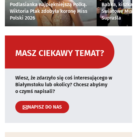
Podlasianka najpiękniejszą Polką.
Babka, kiszka i
Wiktoria Ptak zdobyła koronę Miss
Światowe Mistr
Polski 2026
Supraśla
MASZ CIEKAWY TEMAT?
Wiesz, że zdarzyło się coś interesującego w
Białymstoku lub okolicy? Chcesz abyśmy
o czymś napisali?
NAPISZ DO NAS