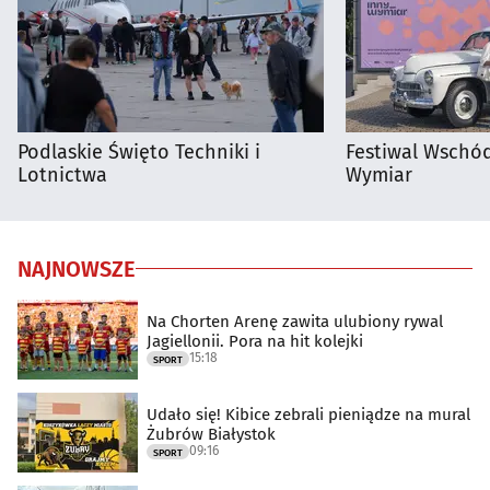
Podlaskie Święto Techniki i
Festiwal Wschód
Lotnictwa
Wymiar
NAJNOWSZE
Na Chorten Arenę zawita ulubiony rywal
Jagiellonii. Pora na hit kolejki
15:18
SPORT
Udało się! Kibice zebrali pieniądze na mural
Żubrów Białystok
09:16
SPORT