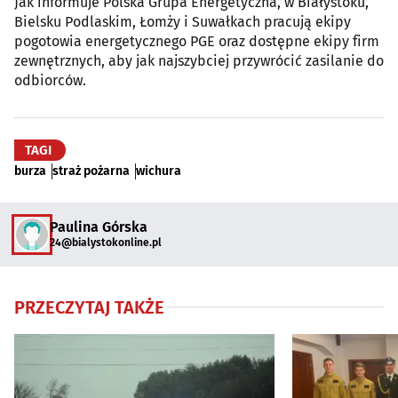
Jak informuje Polska Grupa Energetyczna, w Białystoku,
Bielsku Podlaskim, Łomży i Suwałkach pracują ekipy
pogotowia energetycznego PGE oraz dostępne ekipy firm
zewnętrznych, aby jak najszybciej przywrócić zasilanie do
odbiorców.
TAGI
burza
straż pożarna
wichura
Paulina Górska
24@bialystokonline.pl
PRZECZYTAJ TAKŻE