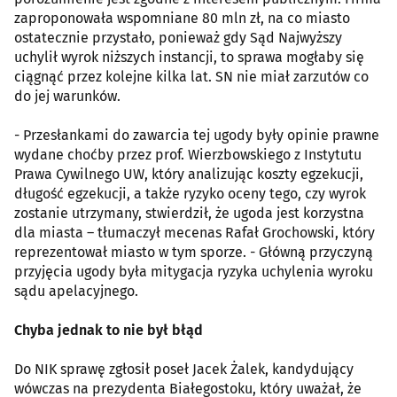
zaproponowała wspomniane 80 mln zł, na co miasto
ostatecznie przystało, ponieważ gdy Sąd Najwyższy
uchylił wyrok niższych instancji, to sprawa mogłaby się
ciągnąć przez kolejne kilka lat. SN nie miał zarzutów co
do jej warunków.
- Przesłankami do zawarcia tej ugody były opinie prawne
wydane choćby przez prof. Wierzbowskiego z Instytutu
Prawa Cywilnego UW, który analizując koszty egzekucji,
długość egzekucji, a także ryzyko oceny tego, czy wyrok
zostanie utrzymany, stwierdził, że ugoda jest korzystna
dla miasta – tłumaczył mecenas Rafał Grochowski, który
reprezentował miasto w tym sporze. - Główną przyczyną
przyjęcia ugody była mitygacja ryzyka uchylenia wyroku
sądu apelacyjnego.
Chyba jednak to nie był błąd
Do NIK sprawę zgłosił poseł Jacek Żalek, kandydujący
wówczas na prezydenta Białegostoku, który uważał, że