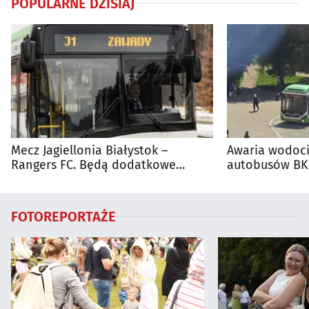
POPULARNE DZISIAJ
Mecz Jagiellonia Białystok –
Awaria wodoci
Rangers FC. Będą dodatkowe
autobusów BKM
autobusy dla kibiców
FOTOREPORTAŻE