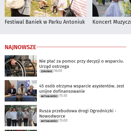
Festiwal Baniek w Parku Antoniuk
Koncert Muzycz
NAJNOWSZE
Nie płać za pomoc przy decyzji o wsparciu.
Urząd ostrzega
16:00
ZDROWIE
45 osób otrzyma wsparcie asystentów. Jest
unijne dofinansowanie
15:30
AKTUALNOŚCI
Rusza przebudowa drogi Ogrodniczki -
Nowodworce
15:00
AKTUALNOŚCI