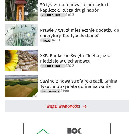
50 tys. zł na renowację podlaskich
kapliczek. Rusza drugi nabór
14:30
KULTURA I ROZRYWKA
Prawie 7 tys. zł miesięcznie dodatku do
emerytury. Kto tyle dostanie?
14:00
PRACA
XXIV Podlaskie Święto Chleba już w
niedzielę w Ciechanowcu
13:30
KULTURA I ROZRYWKA
Sawino z nową strefą rekreacji. Gmina
Tykocin otrzymała dofinansowanie
13:00
AKTUALNOŚCI
WIĘCEJ WIADOMOŚCI