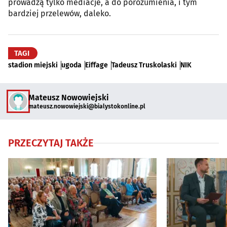
prowadzą tylko mediacje, a do porozumienia, i tym
bardziej przelewów, daleko.
TAGI
stadion miejski
ugoda
Eiffage
Tadeusz Truskolaski
NIK
Mateusz Nowowiejski
mateusz.nowowiejski@bialystokonline.pl
PRZECZYTAJ TAKŻE