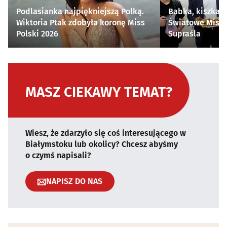
Podlasianka najpiękniejszą Polką.
Babka, kiszka i
Wiktoria Ptak zdobyła koronę Miss
Światowe Mistr
Polski 2026
Supraśla
MASZ CIEKAWY TEMAT?
Wiesz, że zdarzyło się coś interesującego w
Białymstoku lub okolicy? Chcesz abyśmy
o czymś napisali?
NAPISZ DO NAS