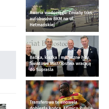
Awaria wodociągu. Zmiany tras
autobusów BKM na ul.
Hetmańskiej
Babka, kiszka i muzyczne hity.
Światowe Mistrzostwa wracają
do Supraśla
Transferowa telenowela
dobiegła końca. Afimico Pululu