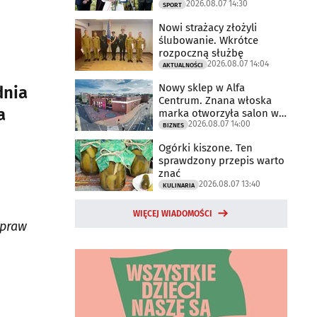
2026.08.07 14:30
2025 rok
SPORT
Nowi strażacy złożyli
ślubowanie. Wkrótce
rozpoczną służbę
2026.08.07 14:04
AKTUALNOŚCI
Nowy sklep w Alfa
dnia
Centrum. Znana włoska
a
marka otworzyła salon w
2026.08.07 14:00
Białymstoku
BIZNES
Ogórki kiszone. Ten
sprawdzony przepis warto
znać
2026.08.07 13:40
KULINARIA
WIĘCEJ WIADOMOŚCI
spraw