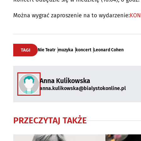
Można wygrać zaproszenie na to wydarzenie:
KON
TAGI
Nie Teatr
muzyka
koncert
Leonard Cohen
Anna Kulikowska
anna.kulikowska@bialystokonline.pl
PRZECZYTAJ TAKŻE