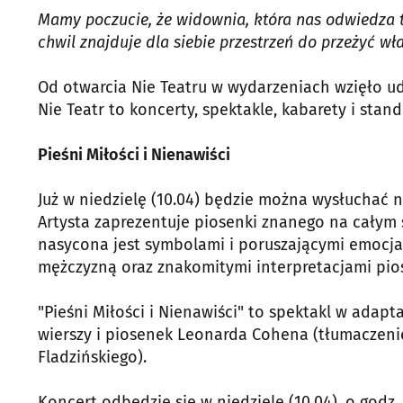
Mamy poczucie, że widownia, która nas odwiedza t
chwil znajduje dla siebie przestrzeń do przeżyć wł
Od otwarcia Nie Teatru w wydarzeniach wzięło udz
Nie Teatr to koncerty, spektakle, kabarety i stand
Pieśni Miłości i Nienawiści
Już w niedzielę (10.04) będzie można wysłuchać 
Artysta zaprezentuje piosenki znanego na całym
nasycona jest symbolami i poruszającymi emocja
mężczyzną oraz znakomitymi interpretacjami pios
"Pieśni Miłości i Nienawiści" to spektakl w adapt
wierszy i piosenek Leonarda Cohena (tłumaczeni
Fladzińskiego).
Koncert odbędzie się w niedzielę (10.04), o godz. 