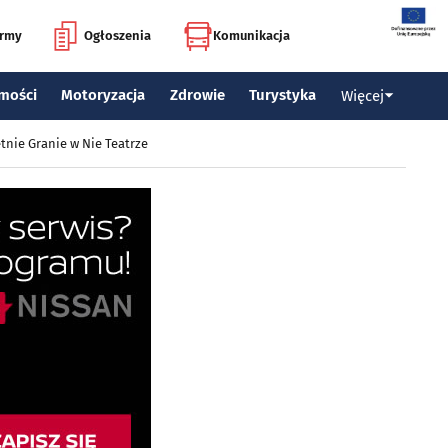
irmy
Ogłoszenia
Komunikacja
mości
Motoryzacja
Zdrowie
Turystyka
Więcej
tnie Granie w Nie Teatrze