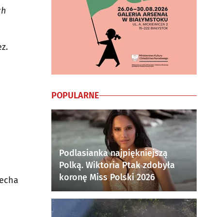
ch
z.
POPULARNE
Podlasianka najpiękniejszą
Polką. Wiktoria Ptak zdobyła
koronę Miss Polski 2026
iecha