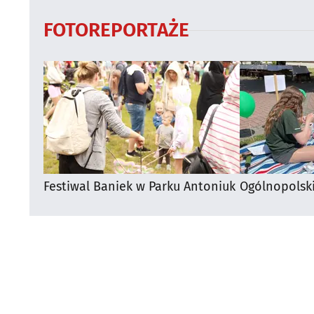
FOTOREPORTAŻE
Festiwal Baniek w Parku Antoniuk
Ogólnopolsk