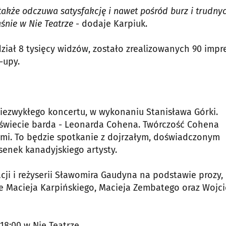
akże odczuwa satysfakcję i nawet pośród burz i trudny
aśnie w Nie Teatrze
- dodaje Karpiuk.
iał 8 tysięcy widzów, zostało zrealizowanych 90 impre
-upy.
niezwykłego koncertu, w wykonaniu Stanisława Górki.
 świecie barda - Leonarda Cohena. Twórczość Cohena
mi. To będzie spotkanie z dojrzałym, doświadczonym
enek kanadyjskiego artysty.
acji i reżyserii Sławomira Gaudyna na podstawie prozy,
e Macieja Karpińskiego, Macieja Zembatego oraz Wojc
18:00 w Nie Teatrze.