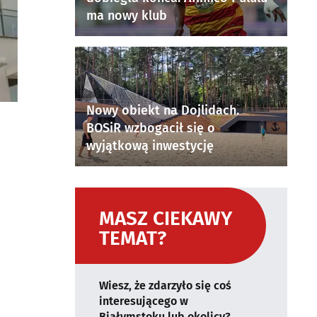
ma nowy klub
Nowy obiekt na Dojlidach.
BOSiR wzbogacił się o
wyjątkową inwestycję
MASZ CIEKAWY
TEMAT?
Wiesz, że zdarzyło się coś
interesującego w
Białymstoku lub okolicy?