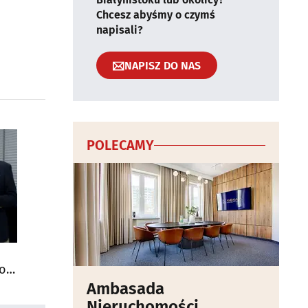
Chcesz abyśmy o czymś
napisali?
NAPISZ DO NAS
POLECAMY
do
Ambasada
Nieruchomości