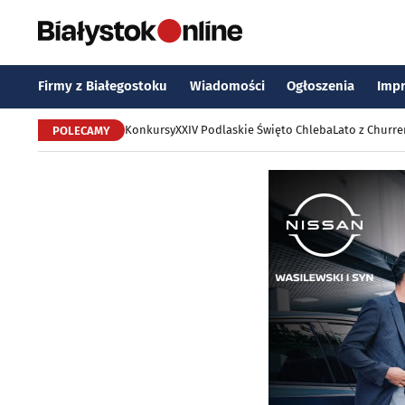
Firmy z Białegostoku
Wiadomości
Ogłoszenia
Imp
Konkursy
XXIV Podlaskie Święto Chleba
Lato z Churr
POLECAMY