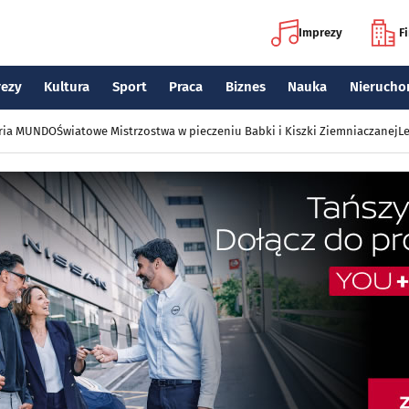
Imprezy
F
rezy
Kultura
Sport
Praca
Biznes
Nauka
Nierucho
eria MUNDO
Światowe Mistrzostwa w pieczeniu Babki i Kiszki Ziemniaczanej
Le