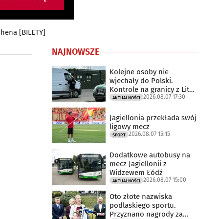
ohena [BILETY]
NAJNOWSZE
Kolejne osoby nie
wjechały do Polski.
Kontrole na granicy z Litwą
2026.08.07 17:30
trwają
AKTUALNOŚCI
Jagiellonia przekłada swój
ligowy mecz
2026.08.07 15:15
SPORT
Dodatkowe autobusy na
mecz Jagiellonii z
Widzewem Łódź
2026.08.07 15:00
AKTUALNOŚCI
Oto złote nazwiska
podlaskiego sportu.
Przyznano nagrody za