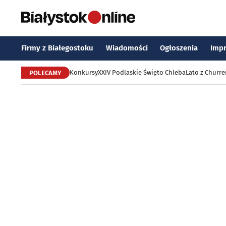
Firmy z Białegostoku
Wiadomości
Ogłoszenia
Imp
Konkursy
XXIV Podlaskie Święto Chleba
Lato z Churr
POLECAMY