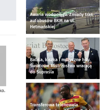
Awaria wodociągu. Zmiany tras
autobusów BKM na ul.
Hetmańskiej
Babka, kiszka i muzyczne hity.
Światowe Mistrzostwa wracają
do Supraśla
ko.
Transferowa telenowela