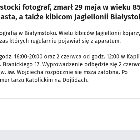
stocki fotograf, zmarł 29 maja w wieku 8
sta, a także kibicom Jagiellonii Białysto
grafią w Białymstoku. Wielu kibiców Jagiellonii kojarz
as których regularnie pojawiał się z aparatem.
odz. 16:00-20:00 oraz 2 czerwca od godz. 12:00 w Kapl
K. Branickiego 17. Wyprowadzenie odbędzie się 2 czerw
 pw. św. Wojciecha rozpocznie się msza żałobna. Po
mentarzu Katolickim na Dojlidach.