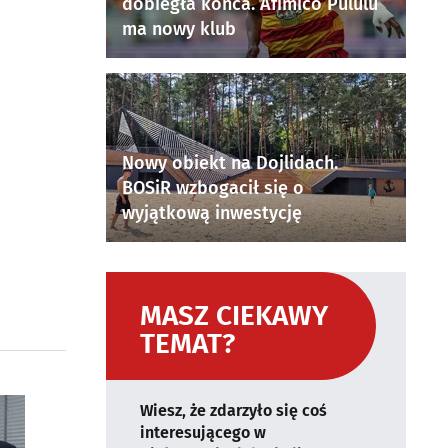
dobiegła końca. Afimico Pululu
ma nowy klub
Nowy obiekt na Dojlidach.
BOSiR wzbogacił się o
wyjątkową inwestycję
MASZ CIEKAWY
TEMAT?
Wiesz, że zdarzyło się coś
interesującego w