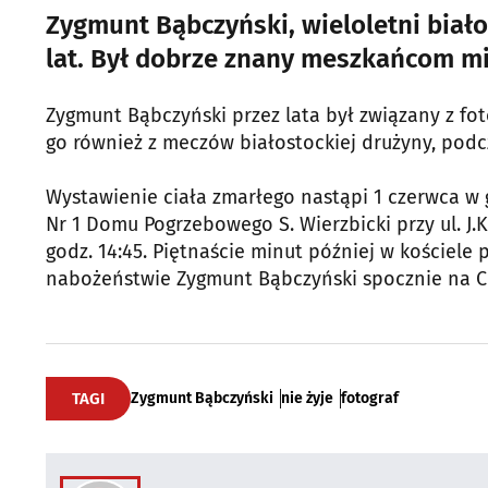
Zygmunt Bąbczyński, wieloletni biało
lat. Był dobrze znany meszkańcom mia
Zygmunt Bąbczyński przez lata był związany z foto
go również z meczów białostockiej drużyny, podcz
Wystawienie ciała zmarłego nastąpi 1 czerwca w g
Nr 1 Domu Pogrzebowego S. Wierzbicki przy ul. J.
godz. 14:45. Piętnaście minut później w kościele
nabożeństwie Zygmunt Bąbczyński spocznie na C
TAGI
Zygmunt Bąbczyński
nie żyje
fotograf