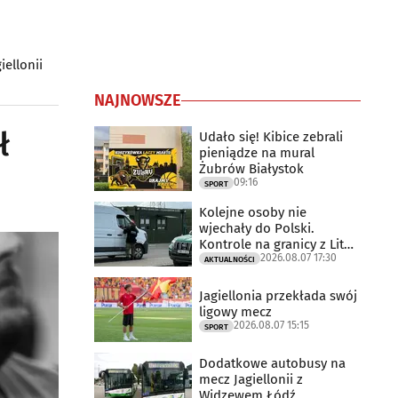
iellonii
NAJNOWSZE
ł
Udało się! Kibice zebrali
pieniądze na mural
Żubrów Białystok
09:16
SPORT
Kolejne osoby nie
wjechały do Polski.
Kontrole na granicy z Litwą
2026.08.07 17:30
trwają
AKTUALNOŚCI
Jagiellonia przekłada swój
ligowy mecz
2026.08.07 15:15
SPORT
Dodatkowe autobusy na
mecz Jagiellonii z
Widzewem Łódź