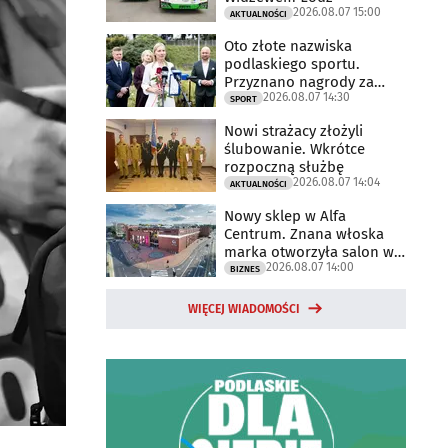
2026.08.07 15:00
AKTUALNOŚCI
Oto złote nazwiska
podlaskiego sportu.
Przyznano nagrody za
2026.08.07 14:30
2025 rok
SPORT
Nowi strażacy złożyli
ślubowanie. Wkrótce
rozpoczną służbę
2026.08.07 14:04
AKTUALNOŚCI
Nowy sklep w Alfa
Centrum. Znana włoska
marka otworzyła salon w
2026.08.07 14:00
Białymstoku
BIZNES
WIĘCEJ WIADOMOŚCI