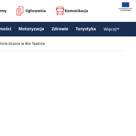
irmy
Ogłoszenia
Komunikacja
mości
Motoryzacja
Zdrowie
Turystyka
Więcej
tnie Granie w Nie Teatrze