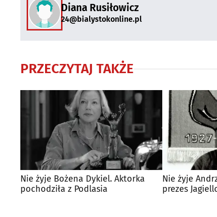
Diana Rusiłowicz
24@bialystokonline.pl
PRZECZYTAJ TAKŻE
Nie żyje Bożena Dykiel. Aktorka
Nie żyje Andrz
pochodziła z Podlasia
prezes Jagiell