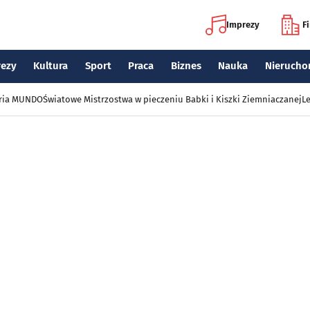
Imprezy
F
rezy
Kultura
Sport
Praca
Biznes
Nauka
Nierucho
eria MUNDO
Światowe Mistrzostwa w pieczeniu Babki i Kiszki Ziemniaczanej
Le