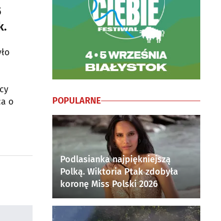
5
k.
yło
icy
POPULARNE
ca o
Podlasianka najpiękniejszą
Polką. Wiktoria Ptak zdobyła
koronę Miss Polski 2026