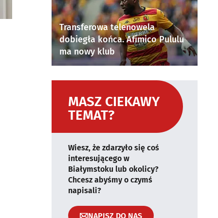
Transferowa telenowela
dobiegła końca. Afimico Pululu
ma nowy klub
MASZ CIEKAWY
TEMAT?
Wiesz, że zdarzyło się coś
interesującego w
Białymstoku lub okolicy?
Chcesz abyśmy o czymś
napisali?
NAPISZ DO NAS