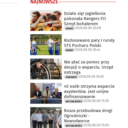
NAJNOWSZE
Działo się! Jagiellonia
pokonała Rangers FC!
Szmyt bohaterem
2026.08.06 20:08
SPORT
Rozlosowano pary I rundy
STS Pucharu Polski
2026.08.06 18:44
SPORT
Nie płać za pomoc przy
decyzji o wsparciu. Urząd
ostrzega
2026.08.06 16:00
ZDROWIE
45 osób otrzyma wsparcie
asystentów. Jest unijne
dofinansowanie
2026.08.06 15:30
AKTUALNOŚCI
Rusza przebudowa drogi
Ogrodniczki -
Nowodworce
2026.08.06 15:00
AKTUALNOŚCI