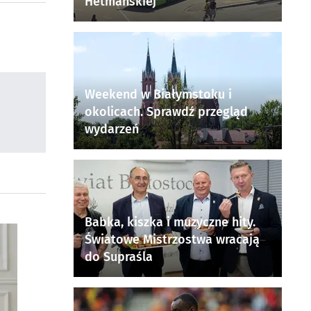
Hetmańskiej
Weekend w Białymstoku i
okolicach. Sprawdź przegląd
wydarzeń
Babka, kiszka i muzyczne hity.
Światowe Mistrzostwa wracają
do Supraśla