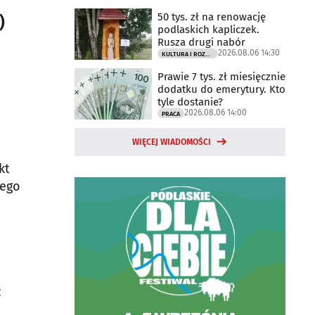
50 tys. zł na renowację
)
podlaskich kapliczek.
Rusza drugi nabór
2026.08.06 14:30
KULTURA I ROZRYWKA
Prawie 7 tys. zł miesięcznie
dodatku do emerytury. Kto
tyle dostanie?
2026.08.06 14:00
PRACA
WIĘCEJ WIADOMOŚCI
kt
cego
ć