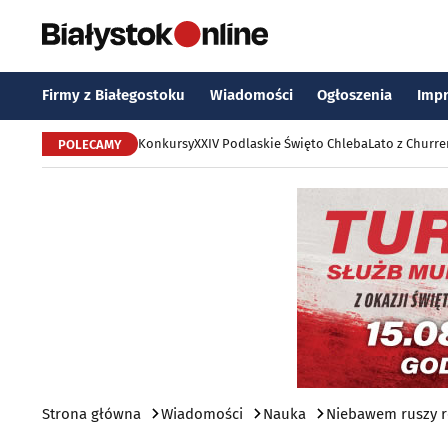
Firmy z Białegostoku
Wiadomości
Ogłoszenia
Imp
Konkursy
XXIV Podlaskie Święto Chleba
Lato z Churr
POLECAMY
Strona główna
Wiadomości
Nauka
Niebawem ruszy r