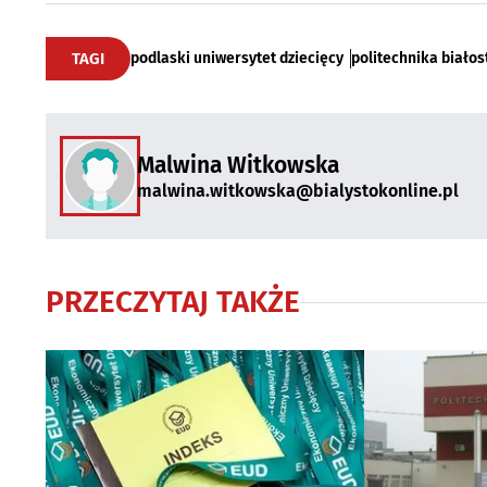
TAGI
podlaski uniwersytet dziecięcy
politechnika biało
Malwina Witkowska
malwina.witkowska@bialystokonline.pl
PRZECZYTAJ TAKŻE