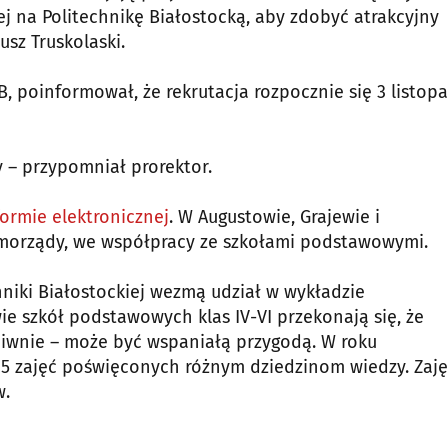
 na Politechnikę Białostocką, aby zdobyć atrakcyjny
sz Truskolaski.
PB, poinformował, że rekrutacja rozpocznie się 3 listop
y – przypomniał prorektor.
formie elektronicznej
. W Augustowie, Grajewie i
morządy, we współpracy ze szkołami podstawowymi.
hniki Białostockiej wezmą udział w wykładzie
ie szkół podstawowych klas IV-VI przekonają się, że
ciwnie – może być wspaniałą przygodą. W roku
5 zajęć poświęconych różnym dziedzinom wiedzy. Zaję
w.