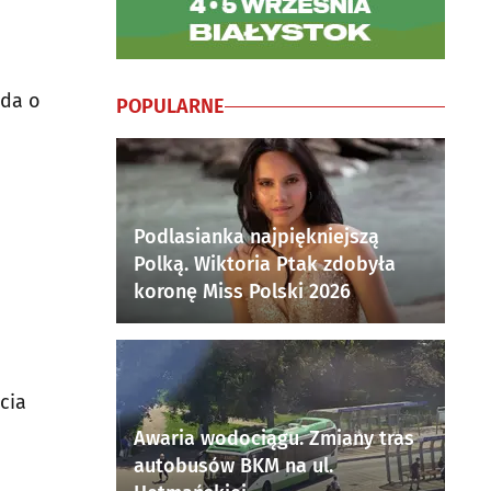
ada o
POPULARNE
Podlasianka najpiękniejszą
Polką. Wiktoria Ptak zdobyła
koronę Miss Polski 2026
cia
Awaria wodociągu. Zmiany tras
autobusów BKM na ul.