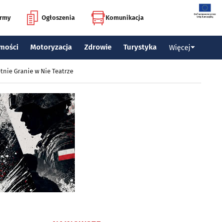
irmy
Ogłoszenia
Komunikacja
mości
Motoryzacja
Zdrowie
Turystyka
Więcej
tnie Granie w Nie Teatrze