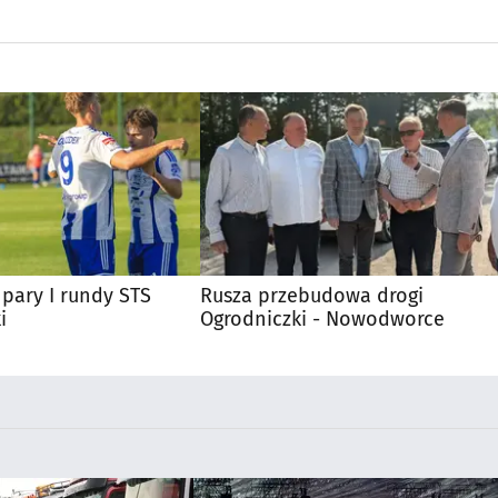
pary I rundy STS
Rusza przebudowa drogi
i
Ogrodniczki - Nowodworce