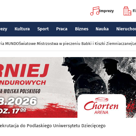
Imprezy
F
rezy
Kultura
Sport
Praca
Biznes
Nauka
Nierucho
eria MUNDO
Światowe Mistrzostwa w pieczeniu Babki i Kiszki Ziemniaczanej
Le
ekrutacja do Podlaskiego Uniwersytetu Dziecięcego