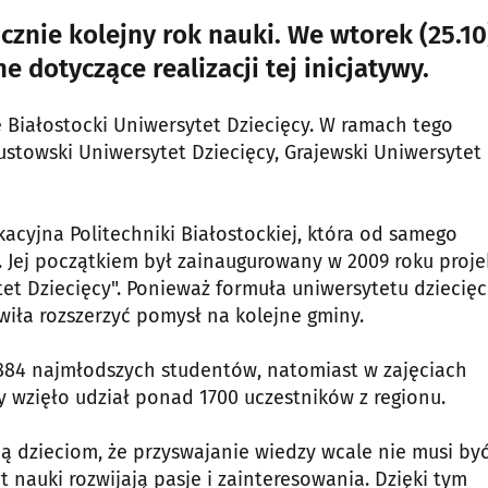
cznie kolejny rok nauki. We wtorek (25.10
 dotyczące realizacji tej inicjatywy.
 Białostocki Uniwersytet Dziecięcy. W ramach tego
stowski Uniwersytet Dziecięcy, Grajewski Uniwersytet
kacyjna Politechniki Białostockiej, która od samego
 Jej początkiem był zainaugurowany w 2009 roku proje
tet Dziecięcy". Ponieważ formuła uniwersytetu dziecię
wiła rozszerzyć pomysł na kolejne gminy.
 884 najmłodszych studentów, natomiast w zajęciach
y wzięło udział ponad 1700 uczestników z regionu.
ją dzieciom, że przyswajanie wiedzy wcale nie musi by
 nauki rozwijają pasje i zainteresowania. Dzięki tym