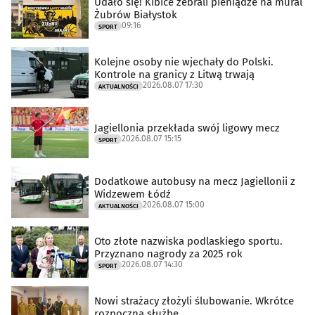
Udało się! Kibice zebrali pieniądze na mural
Żubrów Białystok
09:16
SPORT
Kolejne osoby nie wjechały do Polski.
Kontrole na granicy z Litwą trwają
2026.08.07 17:30
AKTUALNOŚCI
Jagiellonia przekłada swój ligowy mecz
2026.08.07 15:15
SPORT
Dodatkowe autobusy na mecz Jagiellonii z
Widzewem Łódź
2026.08.07 15:00
AKTUALNOŚCI
Oto złote nazwiska podlaskiego sportu.
Przyznano nagrody za 2025 rok
2026.08.07 14:30
SPORT
Nowi strażacy złożyli ślubowanie. Wkrótce
rozpoczną służbę