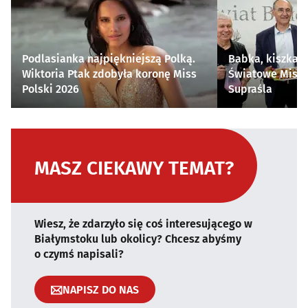
Podlasianka najpiękniejszą Polką.
Babka, kiszka i
Wiktoria Ptak zdobyła koronę Miss
Światowe Mistr
Polski 2026
Supraśla
MASZ CIEKAWY TEMAT?
Wiesz, że zdarzyło się coś interesującego w
Białymstoku lub okolicy? Chcesz abyśmy
o czymś napisali?
NAPISZ DO NAS