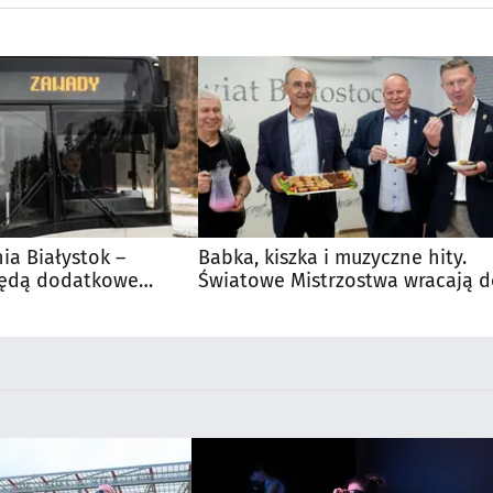
nia Białystok –
Babka, kiszka i muzyczne hity.
Będą dodatkowe
Światowe Mistrzostwa wracają 
 kibiców
Supraśla