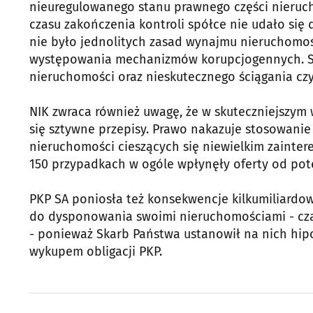
nieuregulowanego stanu prawnego części nieruch
czasu zakończenia kontroli spółce nie udało się 
nie było jednolitych zasad wynajmu nieruchomoś
występowania mechanizmów korupcjogennych. Są
nieruchomości oraz nieskutecznego ściągania c
NIK zwraca również uwagę, że w skuteczniejszym
się sztywne przepisy. Prawo nakazuje stosowanie
nieruchomości cieszących się niewielkim zainter
150 przypadkach w ogóle wpłynęły oferty od po
PKP SA poniosła też konsekwencje kilkumiliardo
do dysponowania swoimi nieruchomościami - cza
- ponieważ Skarb Państwa ustanowił na nich hip
wykupem obligacji PKP.