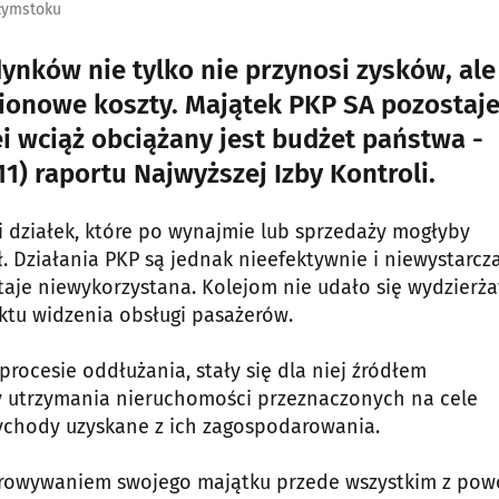
ałymstoku
dynków nie tylko nie przynosi zysków, ale
ionowe koszty. Majątek PKP SA pozostaj
i wciąż obciążany jest budżet państwa -
1) raportu Najwyższej Izby Kontroli.
 działek, które po wynajmie lub sprzedaży mogłyby
ł. Działania PKP są jednak nieefektywnie i niewystarcz
aje niewykorzystana. Kolejom nie udało się wydzierż
tu widzenia obsługi pasażerów.
rocesie oddłużania, stały się dla niej źródłem
y utrzymania nieruchomości przeznaczonych na cele
ychody uzyskane z ich zagospodarowania.
rowywaniem swojego majątku przede wszystkim z po