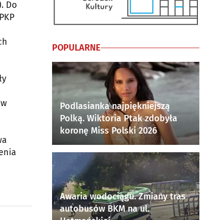
. Do
 PKP
ch
POPULARNE
ły
 w
Podlasianka najpiękniejszą
Polką. Wiktoria Ptak zdobyła
koronę Miss Polski 2026
wa
enia
Awaria wodociągu. Zmiany tras
autobusów BKM na ul.