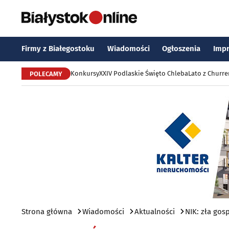
Firmy z Białegostoku
Wiadomości
Ogłoszenia
Imp
Konkursy
XXIV Podlaskie Święto Chleba
Lato z Churr
POLECAMY
Strona główna
Wiadomości
Aktualności
NIK: zła go