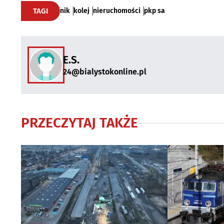
TAGI
nik
kolej
nieruchomości
pkp sa
E.S.
24@bialystokonline.pl
PRZECZYTAJ TAKŻE