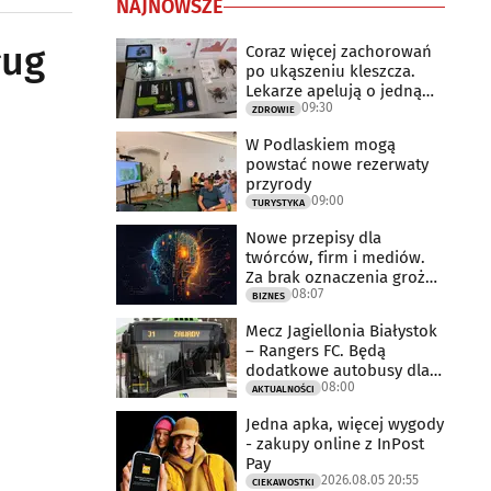
NAJNOWSZE
ług
Coraz więcej zachorowań
po ukąszeniu kleszcza.
Lekarze apelują o jedną
09:30
rzecz
ZDROWIE
W Podlaskiem mogą
powstać nowe rezerwaty
przyrody
09:00
TURYSTYKA
Nowe przepisy dla
twórców, firm i mediów.
Za brak oznaczenia grożą
08:07
milionowe
BIZNES
Mecz Jagiellonia Białystok
– Rangers FC. Będą
dodatkowe autobusy dla
08:00
kibiców
AKTUALNOŚCI
Jedna apka, więcej wygody
- zakupy online z InPost
Pay
2026.08.05 20:55
CIEKAWOSTKI