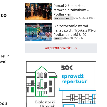
Ponad 2,5 mln zł na
ratowanie zabytków w
 co
Podlaskiem
2026.08.05 16:00
KULTURA I ROZRYWKA
e
Białostoczanie wśród
najlepszych. Trójka z KS-u
Podlasie na MŚ U-20
2026.08.05 15:17
SPORT
WIĘCEJ WIADOMOŚCI
ające
awić
wodu