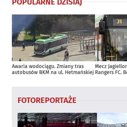
POPULARNE DZISIAJ
Awaria wodociągu. Zmiany tras
Mecz Jagiello
autobusów BKM na ul. Hetmańskiej
Rangers FC. 
autobusy dla
FOTOREPORTAŻE