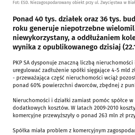
Fot: ESD. Niezagospodarowany obiekt przy ul. Zwycięstwa w Bi
Ponad 40 tys. działek oraz 36 tys. bu
roku generuje niepotrzebne wielomil
niewykorzystany, a oddłużaniem kole
wynika z opublikowanego dzisiaj (22.1
PKP SA dysponuje znaczną liczbą nieruchomości i
uregulować zadłużenie spółki sięgające 4-5 mld z
- przeważająca część nieruchomości wciąż pozost
ponad 60% powierzchni dworców, zbędnej z punk
Nieruchomości i działki zamiast pomóc spółce w p
dodatkowych kosztów. W latach 2009-2010 koszt
komercyjne przewyższyły o ponad 263 mln zł prz
Spółka miała problem z komercyjnym zagospoda