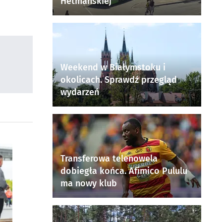
Hetmańskiej
Weekend w Białymstoku i
okolicach. Sprawdź przegląd
wydarzeń
Transferowa telenowela
dobiegła końca. Afimico Pululu
ma nowy klub