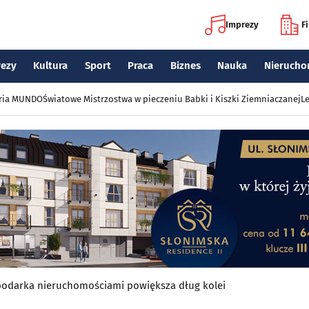
Imprezy
F
rezy
Kultura
Sport
Praca
Biznes
Nauka
Nierucho
eria MUNDO
Światowe Mistrzostwa w pieczeniu Babki i Kiszki Ziemniaczanej
Le
spodarka nieruchomościami powiększa dług kolei