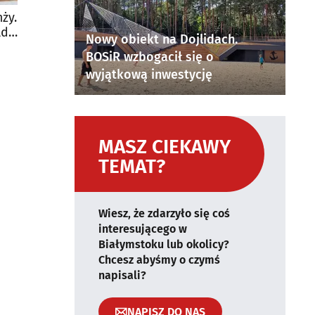
ży.
ld
Nowy obiekt na Dojlidach.
BOSiR wzbogacił się o
wyjątkową inwestycję
MASZ CIEKAWY
TEMAT?
Wiesz, że zdarzyło się coś
interesującego w
Białymstoku lub okolicy?
Chcesz abyśmy o czymś
napisali?
NAPISZ DO NAS