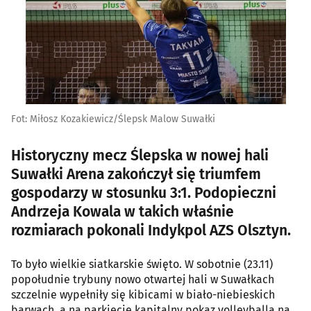
Fot: Miłosz Kozakiewicz/Ślepsk Malow Suwałki
Historyczny mecz Ślepska w nowej hali
Suwałki Arena zakończył się triumfem
gospodarzy w stosunku 3:1. Podopieczni
Andrzeja Kowala w takich właśnie
rozmiarach pokonali Indykpol AZS Olsztyn.
To było wielkie siatkarskie święto. W sobotnie (23.11)
popołudnie trybuny nowo otwartej hali w Suwałkach
szczelnie wypełniły się kibicami w biało-niebieskich
barwach, a na parkiecie kapitalny pokaz volleyballa na