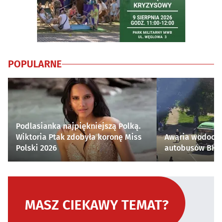
POPULARNE
Podlasianka najpiękniejszą Polką.
Wiktoria Ptak zdobyła koronę Miss
Awaria wodocią
Polski 2026
autobusów BKM 
MASZ CIEKAWY TEMAT?