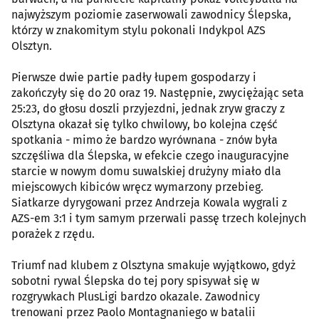
najwyższym poziomie zaserwowali zawodnicy Ślepska,
którzy w znakomitym stylu pokonali Indykpol AZS
Olsztyn.
Pierwsze dwie partie padły łupem gospodarzy i
zakończyły się do 20 oraz 19. Następnie, zwyciężając seta
25:23, do głosu doszli przyjezdni, jednak zryw graczy z
Olsztyna okazał się tylko chwilowy, bo kolejna część
spotkania - mimo że bardzo wyrównana - znów była
szczęśliwa dla Ślepska, w efekcie czego inauguracyjne
starcie w nowym domu suwalskiej drużyny miało dla
miejscowych kibiców wręcz wymarzony przebieg.
Siatkarze dyrygowani przez Andrzeja Kowala wygrali z
AZS-em 3:1 i tym samym przerwali passę trzech kolejnych
porażek z rzędu.
Triumf nad klubem z Olsztyna smakuje wyjątkowo, gdyż
sobotni rywal Ślepska do tej pory spisywał się w
rozgrywkach PlusLigi bardzo okazale. Zawodnicy
trenowani przez Paolo Montagnaniego w batalii