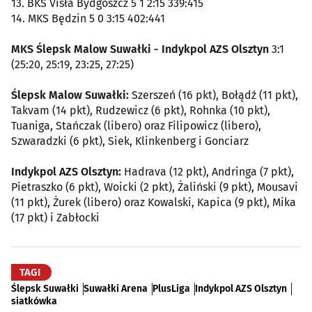
13. BKS Visła Bydgoszcz 5 1 2:15 339:415
14. MKS Będzin 5 0 3:15 402:441
MKS Ślepsk Malow Suwałki - Indykpol AZS Olsztyn
3:1
(25:20, 25:19, 23:25, 27:25)
Ślepsk Malow Suwałki:
Szerszeń (16 pkt), Bołądź (11 pkt),
Takvam (14 pkt), Rudzewicz (6 pkt), Rohnka (10 pkt),
Tuaniga, Stańczak (libero) oraz Filipowicz (libero),
Szwaradzki (6 pkt), Siek, Klinkenberg i Gonciarz
Indykpol AZS Olsztyn:
Hadrava (12 pkt), Andringa (7 pkt),
Pietraszko (6 pkt), Woicki (2 pkt), Żaliński (9 pkt), Mousavi
(11 pkt), Żurek (libero) oraz Kowalski, Kapica (9 pkt), Mika
(17 pkt) i Zabłocki
TAGI
Ślepsk Suwałki
Suwałki Arena
PlusLiga
Indykpol AZS Olsztyn
siatkówka