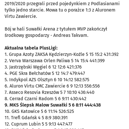
2019/2020 przegrali przed pojedynkiem z Podlasianami
tylko jedno starcie. Mowa tu o porażce 1:3 z Aluronem
Virtu Zawiercie.
Bój w hali Suwałki Arena z tytułem MVP zakończył
środkowy gospodarzy - Andreas Takvam.
Aktualna tabela PlusLigi:
1. Grupa Azoty ZAKSA Kędzierzyn-Koźle 5 15 15:2 431:392
2. Verva Warszawa Orlen Paliwa 5 14 15:4 441:399
3. Jastrzębski Węgiel 6 12 12:6 421:376
4. PGE Skra Bełchatów 5 12 14:7 479:447
5. Indykpol AZS Olsztyn 6 10 14:12 582:575
6. Aluron Virtu CMC Zawiercie 6 9 12:13 556:556
7. Asseco Resovia Rzeszów 5 7 10:10 436:440
8. Cerrad Czarni Radom 5 6 9:11 430:442
9. MKS Ślepsk Malow Suwałki 5 6 8:11 444:438
10. GKS Katowice 5 6 11:14 526:525
11. Trefl Gdańsk 4 5 8:9 380:391
12. Cuprum Lubin 5 5 9:13 447:477