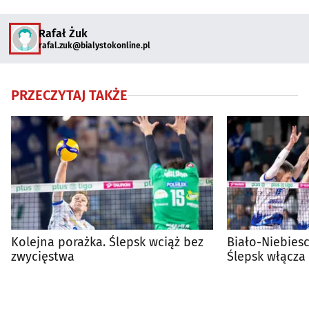
Rafał Żuk
rafal.zuk@bialystokonline.pl
PRZECZYTAJ TAKŻE
Kolejna porażka. Ślepsk wciąż bez
Biało-Niebiesc
zwycięstwa
Ślepsk włącza 
offy