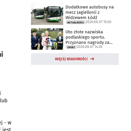
Dodatkowe autobusy na
mecz Jagiellonii z
Widzewem Łódź
2026.08.07 15:00
AKTUALNOŚCI
Oto złote nazwiska
podlaskiego sportu.
Przyznano nagrody za
2026.08.07 14:30
2025 rok
SPORT
i
WIĘCEJ WIADOMOŚCI
i
 lub
j - w
 jest