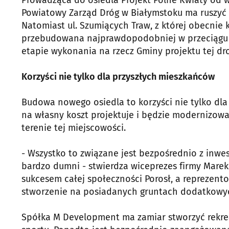
Prowadząca do osiedla Projekt Polne Kwiaty od w
Powiatowy Zarząd Dróg w Białymstoku ma ruszyć 
Natomiast ul. Szumiących Traw, z której obecnie
przebudowana najprawdopodobniej w przeciągu n
etapie wykonania na rzecz Gminy projektu tej dro
Korzyści nie tylko dla przyszłych mieszkańców
Budowa nowego osiedla to korzyści nie tylko dla
na własny koszt projektuje i będzie modernizowa
terenie tej miejscowości.
- Wszystko to związane jest bezpośrednio z inwe
bardzo dumni - stwierdza wiceprezes firmy Marek
sukcesem całej społeczności Porosł, a reprezento
stworzenie na posiadanych gruntach dodatkowy
Spółka M Development ma zamiar stworzyć rekrea