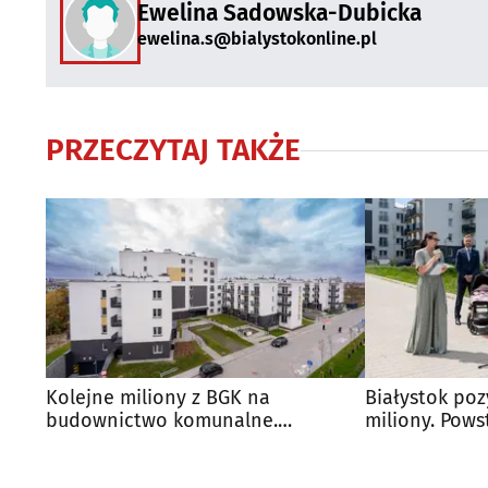
Ewelina Sadowska-Dubicka
ewelina.s@bialystokonline.pl
PRZECZYTAJ TAKŻE
Kolejne miliony z BGK na
Białystok poz
budownictwo komunalne.
miliony. Pow
Powstanie 165 mieszkań
mieszkań ko