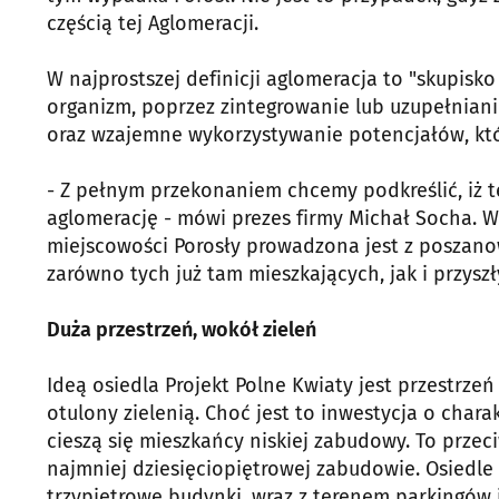
częścią tej Aglomeracji.
W najprostszej definicji aglomeracja to "skupisk
organizm, poprzez zintegrowanie lub uzupełniani
oraz wzajemne wykorzystywanie potencjałów, któ
- Z pełnym przekonaniem chcemy podkreślić, iż t
aglomerację - mówi prezes firmy Michał Socha. W 
miejscowości Porosły prowadzona jest z poszan
zarówno tych już tam mieszkających, jak i przyszł
Duża przestrzeń, wokół zieleń
Ideą osiedla Projekt Polne Kwiaty jest przestrzeń 
otulony zielenią. Choć jest to inwestycja o char
cieszą się mieszkańcy niskiej zabudowy. To przec
najmniej dziesięciopiętrowej zabudowie. Osiedl
trzypiętrowe budynki, wraz z terenem parkingów i