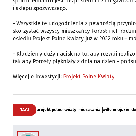
sportu. Ponadto jest bezpośrednio zaangażowana
i sklepu spożywczego.
- Wszystkie te udogodnienia z pewnością przynios
skorzystać wszyscy mieszkańcy Porosł i ich rodzin
osiedlu Projekt Polne Kwiaty już w 2022 roku – m
- Kładziemy duży nacisk na to, aby rozwój realiz
tak aby Porosły piękniały z dnia na dzień - pod
Więcej o inwestycji:
Projekt Polne Kwiaty
TAGI
projekt polne kwiaty
mieszkania
wille miejskie
d