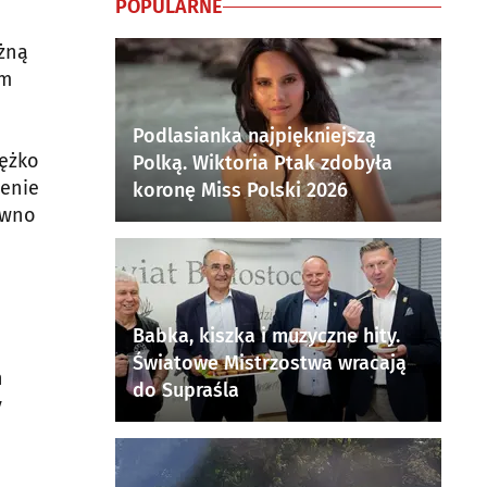
POPULARNE
ażną
em
Podlasianka najpiękniejszą
iężko
Polką. Wiktoria Ptak zdobyła
zenie
koronę Miss Polski 2026
ewno
Babka, kiszka i muzyczne hity.
Światowe Mistrzostwa wracają
h
do Supraśla
y