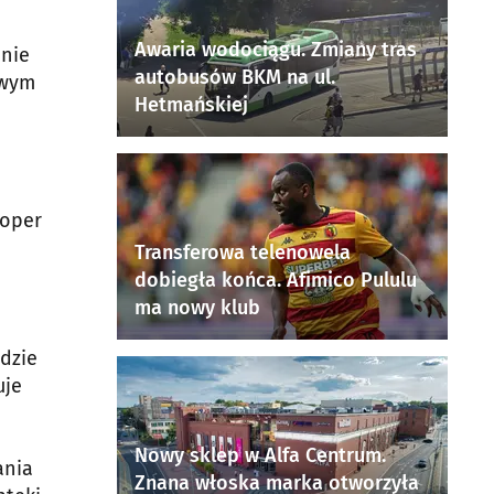
Awaria wodociągu. Zmiany tras
anie
autobusów BKM na ul.
owym
Hetmańskiej
loper
Transferowa telenowela
dobiegła końca. Afimico Pululu
ma nowy klub
dzie
uje
Nowy sklep w Alfa Centrum.
ania
Znana włoska marka otworzyła