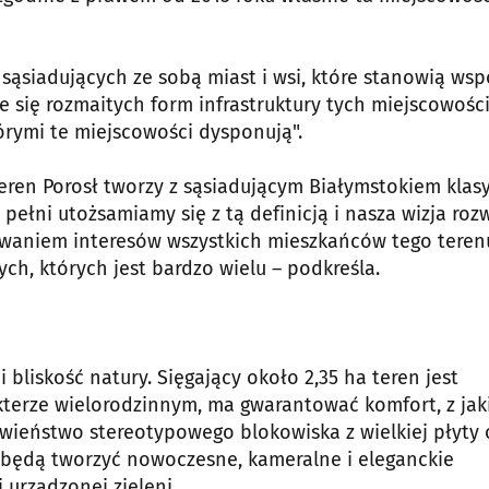
o sąsiadujących ze sobą miast i wsi, które stanowią wsp
e się rozmaitych form infrastruktury tych miejscowośc
rymi te miejscowości dysponują".
eren Porosł tworzy z sąsiadującym Białymstokiem klas
pełni utożsamiamy się z tą definicją i nasza wizja roz
owaniem interesów wszystkich mieszkańców tego teren
ych, których jest bardzo wielu – podkreśla.
i bliskość natury. Sięgający około 2,35 ha teren jest
akterze wielorodzinnym, ma gwarantować komfort, z jak
iwieństwo stereotypowego blokowiska z wielkiej płyty 
e będą tworzyć nowoczesne, kameralne i eleganckie
 urządzonej zieleni.