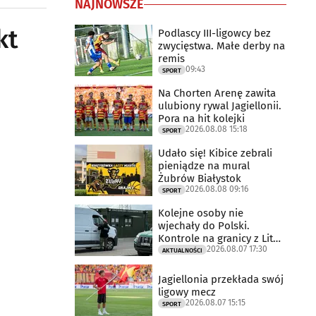
NAJNOWSZE
kt
Podlascy III-ligowcy bez
zwycięstwa. Małe derby na
remis
09:43
SPORT
Na Chorten Arenę zawita
ulubiony rywal Jagiellonii.
Pora na hit kolejki
2026.08.08 15:18
SPORT
Udało się! Kibice zebrali
pieniądze na mural
Żubrów Białystok
2026.08.08 09:16
SPORT
Kolejne osoby nie
wjechały do Polski.
Kontrole na granicy z Litwą
2026.08.07 17:30
trwają
AKTUALNOŚCI
Jagiellonia przekłada swój
ligowy mecz
2026.08.07 15:15
SPORT