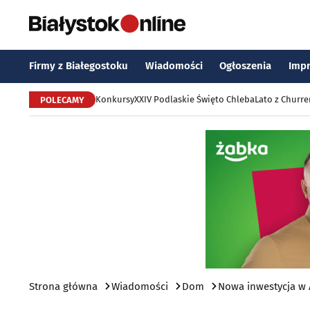
Firmy z Białegostoku
Wiadomości
Ogłoszenia
Imp
Konkursy
XXIV Podlaskie Święto Chleba
Lato z Churr
POLECAMY
Strona główna
Wiadomości
Dom
Nowa inwestycja w A