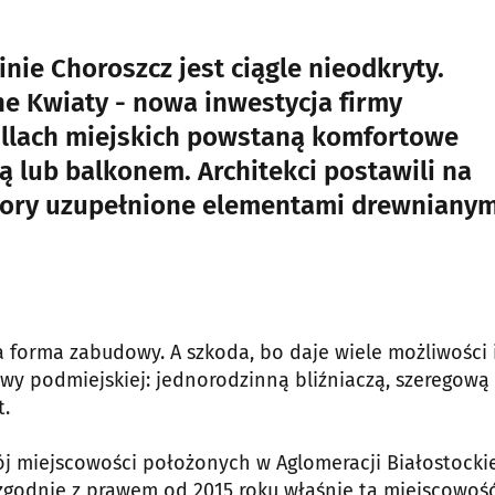
nie Choroszcz jest ciągle nieodkryty.
ne Kwiaty - nowa inwestycja firmy
llach miejskich powstaną komfortowe
ą lub balkonem. Architekci postawili na
kolory uzupełnione elementami drewnianym
a forma zabudowy. A szkoda, bo daje wiele możliwości 
y podmiejskiej: jednorodzinną bliźniaczą, szeregową
t.
ój miejscowości położonych w Aglomeracji Białostockie
 zgodnie z prawem od 2015 roku właśnie ta miejscowość