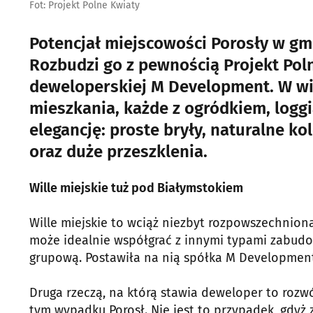
Fot: Projekt Polne Kwiaty
Potencjał miejscowości Porosły w gmi
Rozbudzi go z pewnością Projekt Pol
deweloperskiej M Development. W wi
mieszkania, każde z ogródkiem, loggi
elegancję: proste bryły, naturalne 
oraz duże przeszklenia.
Wille miejskie tuż pod Białymstokiem
Wille miejskie to wciąż niezbyt rozpowszechnion
może idealnie współgrać z innymi typami zabudow
grupową. Postawiła na nią spółka M Developmen
Druga rzeczą, na którą stawia deweloper to rozw
tym wypadku Porosł. Nie jest to przypadek, gdyż