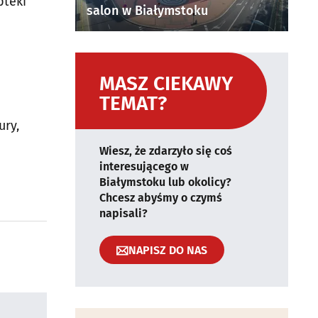
pteki
salon w Białymstoku
MASZ CIEKAWY
TEMAT?
ury,
Wiesz, że zdarzyło się coś
interesującego w
Białymstoku lub okolicy?
Chcesz abyśmy o czymś
napisali?
NAPISZ DO NAS