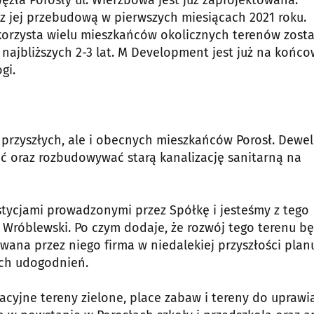
ęzła Porosły ul. Wierzbowa jest już zaprojektowana.
z jej przebudową w pierwszych miesiącach 2021 roku.
 korzysta wielu mieszkańców okolicznych terenów zost
ajbliższych 2-3 lat. M Development jest już na końc
gi.
 przyszłych, ale i obecnych mieszkańców Porosł. Dewe
ć oraz rozbudowywać starą kanalizację sanitarną na
stycjami prowadzonymi przez Spółkę i jesteśmy z tego
 Wróblewski. Po czym dodaje, że rozwój tego terenu bę
wana przez niego firma w niedalekiej przyszłości plan
ch udogodnień.
cyjne tereny zielone, place zabaw i tereny do uprawi