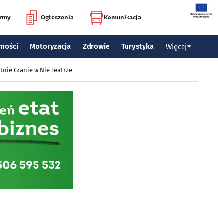
irmy
Ogłoszenia
Komunikacja
mości
Motoryzacja
Zdrowie
Turystyka
Więcej
tnie Granie w Nie Teatrze