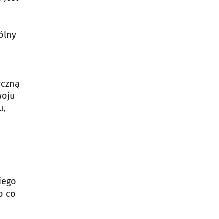
ólny
i
yczną
woju
u,
iego
o co