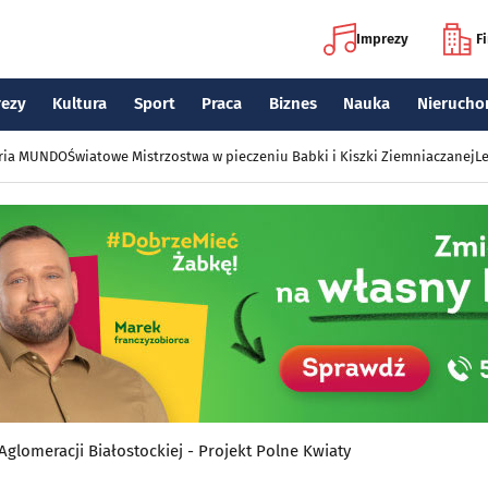
Imprezy
F
rezy
Kultura
Sport
Praca
Biznes
Nauka
Nierucho
eria MUNDO
Światowe Mistrzostwa w pieczeniu Babki i Kiszki Ziemniaczanej
Le
glomeracji Białostockiej - Projekt Polne Kwiaty