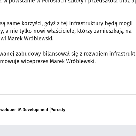
 w powstanie w Porosłach szkoły i przedszkola oraz a
ą same korzyści, gdyż z tej infrastruktury będą mogli
y, a nie tylko nowi właściciele, którzy zamieszkają na
ówi Marek Wróblewski.
owanej zabudowy bilansował się z rozwojem infrastrukt
sumowuje wiceprezes Marek Wróblewski.
eweloper
M Development
Porosły