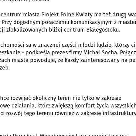
w centrum miasta Projekt Polne Kwiaty ma też drugą w
e. Przy dogodnym połączeniu komunikacyjnym z miast
cji zlokalizowanych bliżej centrum Białegostoku.
homości są w znacznej części młodzi ludzie, którzy c
eszkanie - podkreśla prezes firmy Michał Socha. Połąc
eżach miasta powoduje, że każdy zainteresowany na p
zeb.
ce rozwijać okoliczny teren nie tylko w zakresie
we działania, które zwiększą komfort życia wszystkic
ci rozwój tego terenu również w zakresie infrastruktur