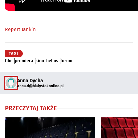
Repertuar kin
TAGI
film
premiera
kino
helios
forum
Anna Dycha
anna.d@bialystokonline.pl
PRZECZYTAJ TAKŻE