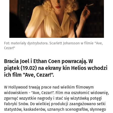
Fot: materiały dystrybutora. Scarlett Johansson w filmie "Ave,
Cezar!"
Bracia Joel i Ethan Coen powracają. W
piątek (19.02) na ekrany kin Helios wchodzi
ich film "Ave, Cezar!".
W Hollywood trwają prace nad wielkim filmowym
widowiskiem - "Ave, Cezar!". Film ma oszołomić widownię,
zgarnąć wszystkie nagrody i stać się wizytówką potęgi
Fabryki Snów. Do wielkiej produkcji zaangażowano setki
statystów, kaskaderów, uznanych scenografów, słynnego