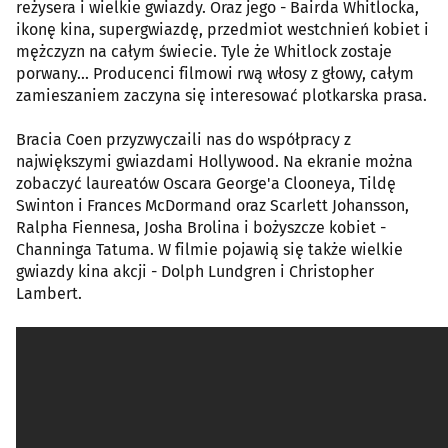
reżysera i wielkie gwiazdy. Oraz jego - Bairda Whitlocka,
ikonę kina, supergwiazdę, przedmiot westchnień kobiet i
mężczyzn na całym świecie. Tyle że Whitlock zostaje
porwany... Producenci filmowi rwą włosy z głowy, całym
zamieszaniem zaczyna się interesować plotkarska prasa.
Bracia Coen przyzwyczaili nas do współpracy z
największymi gwiazdami Hollywood. Na ekranie można
zobaczyć laureatów Oscara George'a Clooneya, Tildę
Swinton i Frances McDormand oraz Scarlett Johansson,
Ralpha Fiennesa, Josha Brolina i bożyszcze kobiet -
Channinga Tatuma. W filmie pojawią się także wielkie
gwiazdy kina akcji - Dolph Lundgren i Christopher
Lambert.