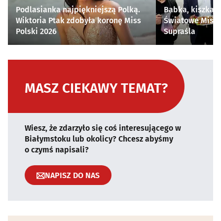
Podlasianka najpiękniejszą Polką.
Babka, kiszka i
Wiktoria Ptak zdobyła koronę Miss
Światowe Mistr
Polski 2026
Supraśla
MASZ CIEKAWY TEMAT?
Wiesz, że zdarzyło się coś interesującego w
Białymstoku lub okolicy? Chcesz abyśmy
o czymś napisali?
NAPISZ DO NAS