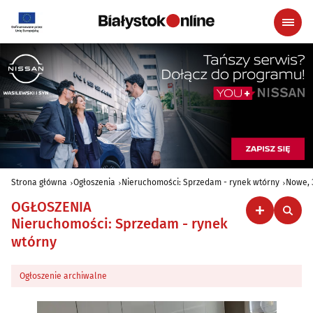
Strona główna
Ogłoszenia
Nieruchomości: Sprzedam - rynek wtórny
Nowe, 3
OGŁOSZENIA
Nieruchomości: Sprzedam - rynek
wtórny
Ogłoszenie archiwalne